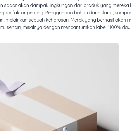
kin sadar akan dampak lingkungan dari produk yang mereka b
jadi faktor penting. Penggunaan bahan daur ulang, kompo
han, melainkan sebuah keharusan. Merek yang berhasil akan 
u sendiri, misalnya dengan mencantumkan label "100% daur