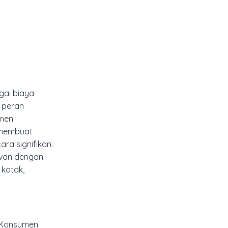
gai biaya
n peran
umen
 membuat
ra signifikan.
evan dengan
 kotak,
 Konsumen