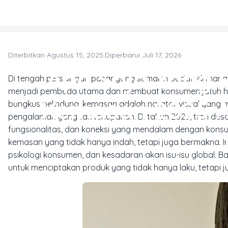
Skip to main content
Diterbitkan Agustus 15, 2025
·
Diperbarui Juli 17, 2026
T
Apa Saja Yang 
Di tengah persaingan pasar yang semakin padat, di mana
menjadi pembeda utama dan membuat konsumen jatuh h
Kemasan 2025 
bungkus pelindung, kemasan adalah narator visual yang 
pengalaman yang tak terlupakan. Di tahun 2025, tren desain
fungsionalitas, dan koneksi yang mendalam dengan kon
kemasan yang tidak hanya indah, tetapi juga bermakna. 
psikologi konsumen, dan kesadaran akan isu-isu global. Ba
untuk menciptakan produk yang tidak hanya laku, tetapi ju