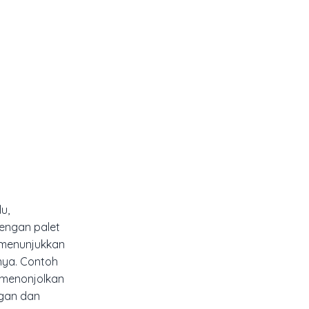
u,
dengan palet
 menunjukkan
nya. Contoh
 menonjolkan
egan dan