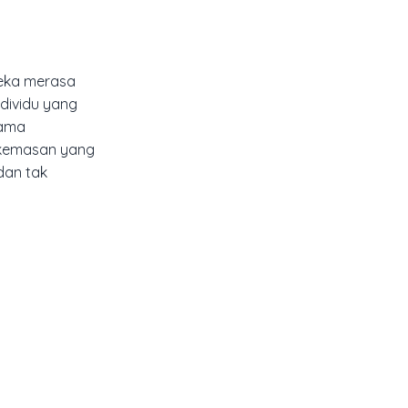
eka merasa
dividu yang
nama
 kemasan yang
dan tak