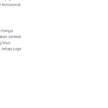
i emosional
g hanya
hkan setelah
g bisa
 tetapi juga