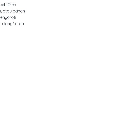
eli. Oleh
s, atau bahan
menyoroti
 ulang" atau