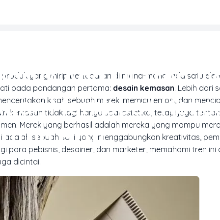
REN DESAIN & INSPIRASI CETAK
Harus Ada Di Tren D
 produk yang mirip bertebaran di mana-mana, ada satu ele
ati pada pandangan pertama:
desain kemasan
. Lebih dari
Agar Membuat Kon
menceritakan kisah sebuah merek, memicu emosi, dan menci
 kemasan tidak lagi hanya soal estetika, tetapi juga tentang
sumen. Merek yang berhasil adalah mereka yang mampu mer
Jatuh Hati
Ini adalah sebuah seni yang menggabungkan kreativitas, p
gi para pebisnis, desainer, dan
marketer
, memahami tren ini 
ga dicintai.