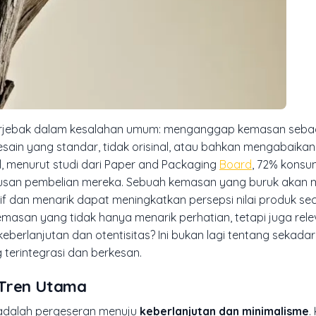
 terjebak dalam kesalahan umum: menganggap kemasan seba
sain yang standar, tidak orisinal, atau bahkan mengabaika
 menurut studi dari
Paper and Packaging
Board
, 72% kons
san pembelian mereka. Sebuah kemasan yang buruk akan
 dan menarik dapat meningkatkan persepsi nilai produk seca
asan yang tidak hanya menarik perhatian, tetapi juga rel
eberlanjutan dan otentisitas? Ini bukan lagi tentang sekadar
erintegrasi dan berkesan.
 Tren Utama
 adalah pergeseran menuju
keberlanjutan dan minimalisme
.