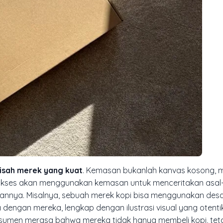
isah merek yang kuat
. Kemasan bukanlah kanvas kosong, 
ukses akan menggunakan kemasan untuk menceritakan asal-
atannya. Misalnya, sebuah merek kopi bisa menggunakan des
engan mereka, lengkap dengan ilustrasi visual yang otentik. 
umen merasa bahwa mereka tidak hanya membeli kopi, teta