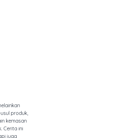
melainkan
usul produk,
ain kemasan
Cerita ini
pi juga