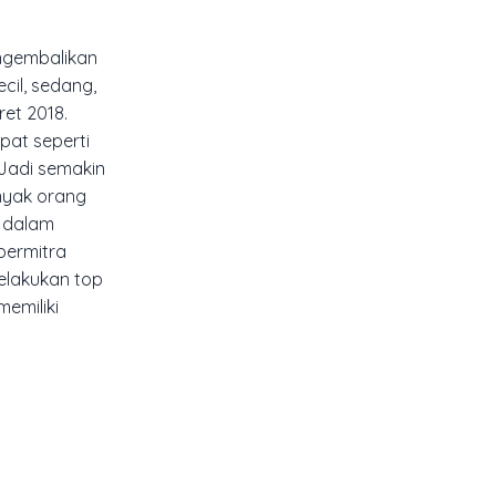
ngembalikan
cil, sedang,
et 2018.
pat seperti
 Jadi semakin
nyak orang
 dalam
bermitra
elakukan top
emiliki