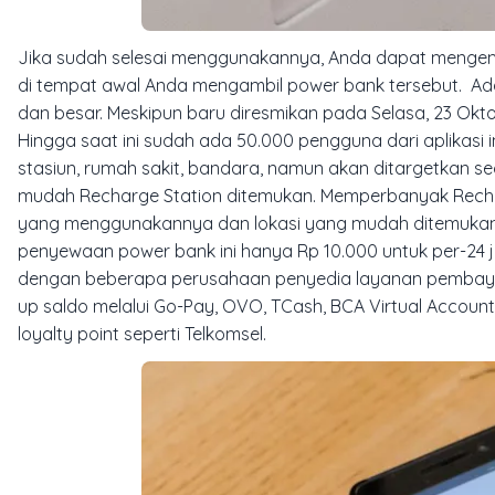
Jika sudah selesai menggunakannya, Anda dapat mengemb
di tempat awal Anda mengambil power bank tersebut. Ada t
dan besar. Meskipun baru diresmikan pada Selasa, 23 Okto
Hingga saat ini sudah ada 50.000 pengguna dari aplikasi i
stasiun, rumah sakit, bandara, namun akan ditargetkan s
mudah Recharge Station ditemukan. Memperbanyak Recha
yang menggunakannya dan lokasi yang mudah ditemuka
penyewaan power bank ini hanya Rp 10.000 untuk per-24
dengan beberapa perusahaan penyedia layanan pembayar
up saldo melalui Go-Pay, OVO, TCash, BCA Virtual Account
loyalty point seperti Telkomsel.