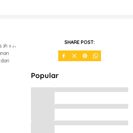
 Unik
SHARE POST:
usahaan
anan
n
 dari
Popular