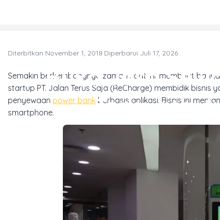
Skip to main content
Diterbitkan November 1, 2018
·
Diperbarui Juli 17, 2026
T
Buka Jasa Sewa
Semakin berkembangnya zaman saat ini, membuat banya
startup PT. Jalan Terus Saja (ReCharge) membidik bisnis 
Ternyata 
penyewaan
power bank
berbasis aplikasi. Bisnis ini mem
smartphone.