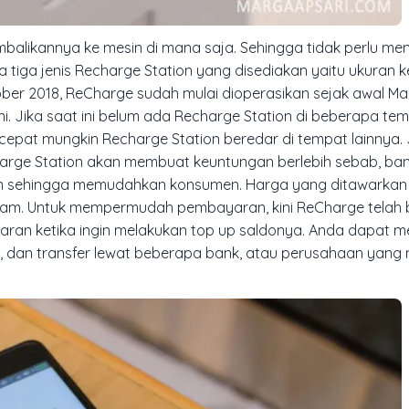
alikannya ke mesin di mana saja. Sehingga tidak perlu me
iga jenis Recharge Station yang disediakan yaitu ukuran ke
ber 2018, ReCharge sudah mulai dioperasikan sejak awal Mar
ni. Jika saat ini belum ada Recharge Station di beberapa tem
ecepat mungkin Recharge Station beredar di tempat lainnya.
rge Station akan membuat keuntungan berlebih sebab, ba
n sehingga memudahkan konsumen.
Harga yang ditawarkan
 jam. Untuk mempermudah pembayaran, kini ReCharge telah 
an ketika ingin melakukan top up saldonya. Anda dapat m
, dan transfer lewat beberapa bank, atau perusahaan yang m