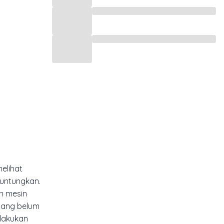
elihat
guntungkan.
n mesin
yang belum
lakukan