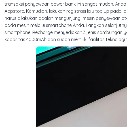
transaksi penyewaan power bank ini sangat mudah, Anda 
Appstore. Kemudian, lakukan registrasi lalu top up pada l
harus dilakukan adalah mengunjungi mesin penyewaan ata
pada mesin melalui smartphone Anda. Langkah selanjutny
smartphone. Recharge menyediakan 3 jenis sambungan yait
kapasitas 4000mAh dan sudah memiliki fasilitas teknologi 