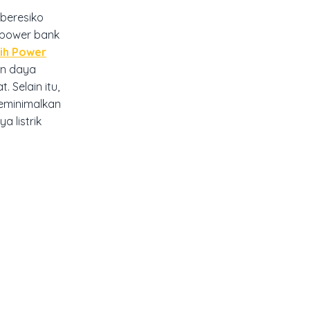
 beresiko
 power bank
lih Power
an daya
 Selain itu,
eminimalkan
 listrik