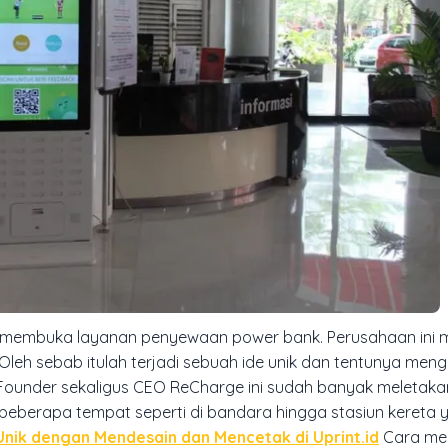
membuka layanan penyewaan power bank. Perusahaan ini m
leh sebab itulah terjadi sebuah ide unik dan tentunya men
o-Founder sekaligus CEO ReCharge ini sudah banyak meletaka
berapa tempat seperti di bandara hingga stasiun kereta 
nik dengan Mendesain dan Mencetak di Uprint.id
Cara me