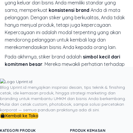
yang keluar dari bisnis Anda memiliki standar yang
sama, memperkuat
konsistensi brand
Anda di mata
pelanggan. Dengan stiker yang berkualitas, Anda tidak
hanya menjual produk, tetapi juga kepercayaan.
Kepercayaan ini adalah modal terpenting yang akan
mendorong pelanggan untuk kembali lagi dan
merekomendasikan bisnis Anda kepada orang lain.
Pada akhirnya, stiker brand adalah
simbol kecil dari
komitmen besar
. Mereka mewakili perhatian terhadap
detail, kreativitas, dan keinginan untuk memberikan
pengalaman terbaik kepada pelanggan. Dengan
mendesain stiker yang unik, memanfaatkannya sebagai
Blog Uprint.id menyajikan inspirasi desain, tips teknik & finishing
cetak, ide kemasan produk, hingga strategi marketing dan
alat pemasaran multifungsi, dan memastikan kualitas
branding untuk membantu UMKM dan bisnis Anda berkembang.
cetaknya maksimal, Anda dapat mengubah sebuah
Mulai dari cetak custom, photobook, sampai solusi percetakan
benda kecil menjadi
aset branding
yang sangat efektif.
korporat — semua panduan praktisnya ada di sini.
Stiker brand bukan hanya trik untuk terlihat profesional,
Kembali ke Toko
tetapi inti dari strategi untuk membuat bisnis Anda
berkesan
dan
diingat
di hati pelanggan.
KATEGORI PRODUK
PRODUK KEMASAN