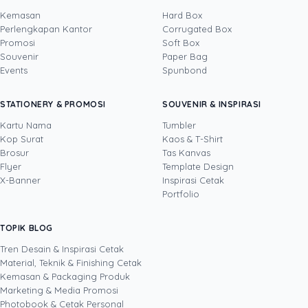
Kemasan
Hard Box
Perlengkapan Kantor
Corrugated Box
Promosi
Soft Box
DITULIS OLEH
Souvenir
Paper Bag
Events
Spunbond
Novi Huang
· CCO
Novi Huang adalah Chief Creative Officer
STATIONERY & PROMOSI
SOUVENIR & INSPIRASI
Uprint.id dengan pengalaman lebih dari 20
tahun di bidang creative direction, brand
Kartu Nama
Tumbler
strategy, dan growth hacking. Ia mengarahkan
Kop Surat
Kaos & T-Shirt
Lihat profil →
Lihat semua penulis
bahasa visual Uprint dan membantu brand
Brosur
Tas Kanvas
merancang kemasan (packaging), stiker,
Flyer
Template Design
brosur, serta materi cetak lain yang bukan
X-Banner
Inspirasi Cetak
sekadar enak dilihat, tetapi terbukti mendorong
Portfolio
pertumbuhan bisnis. Lewat eksperimen kreatif
yang terukur, termasuk pemanfaatan AI dalam
TOPIK BLOG
SHARE POST:
proses desain, ia menulis tentang cara
menjadikan desain dan cetakan sebagai aset
Tren Desain & Inspirasi Cetak
brand, bukan sekadar biaya.
Material, Teknik & Finishing Cetak
Kemasan & Packaging Produk
Marketing & Media Promosi
Photobook & Cetak Personal