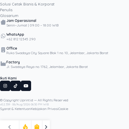
Popular
Solusi Cetak Bisnis & Korporat
Penulis
Glosarium
Jam Operasional
Senin–Jumat | 09.00 – 18.00 WIB
WhatsApp
+62 812 12345 290
Office
Ruko Swadaya City Square Blok 1 no. 10, Jelambar, Jakarta Barat
Factory
Jl. Swadaya Raya no. 1762, Jelambar, Jakarta Barat
Ikuti Kami
© Copyright Uprint.id — All Rights Reserved
Artikel Lainnya
v0.2.359 · 06/Aug/2026 06:50 PM WIB
Syarat & Ketentuan
Kebijakan Privasi
Cookie
chevron_left
chevron_right
local_fire_department
shopping_bag