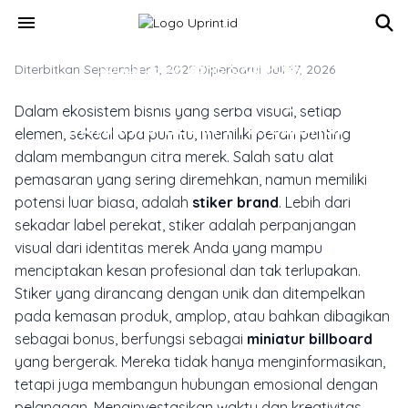
Skip to main content
menu
Diterbitkan September 1, 2025
SOLUSI CETAK BISNIS & KORPORAT
·
Diperbarui Juli 17, 2026
Stiker Brand Unik Yang Bikin
Dalam ekosistem bisnis yang serba visual, setiap
Bisnismu Lebih Profesional
elemen, sekecil apa pun itu, memiliki peran penting
dalam membangun citra merek. Salah satu alat
pemasaran yang sering diremehkan, namun memiliki
potensi luar biasa, adalah
stiker brand
. Lebih dari
sekadar label perekat, stiker adalah perpanjangan
visual dari identitas merek Anda yang mampu
menciptakan kesan profesional dan tak terlupakan.
Stiker yang dirancang dengan unik dan ditempelkan
pada kemasan produk, amplop, atau bahkan dibagikan
sebagai bonus, berfungsi sebagai
miniatur billboard
yang bergerak. Mereka tidak hanya menginformasikan,
tetapi juga membangun hubungan emosional dengan
pelanggan. Menginvestasikan waktu dan kreativitas