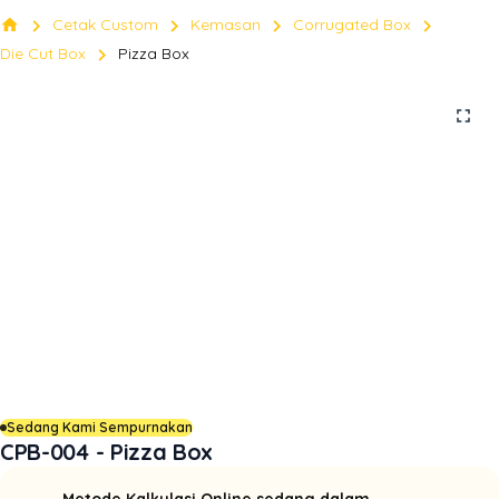
chevron_right
chevron_right
chevron_right
chevron_right
home
Cetak Custom
Kemasan
Corrugated Box
chevron_right
Die Cut Box
Pizza Box
fullscreen
Sedang Kami Sempurnakan
CPB-004 - Pizza Box
Metode Kalkulasi Online sedang dalam