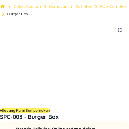
chevron_right
chevron_right
chevron_right
chevron_right
home
Cetak Custom
Kemasan
Soft Box
Pop Corn Box
chevron_right
Burger Box
fullscreen
Sedang Kami Sempurnakan
SPC-003 - Burger Box
Metode Kalkulasi Online sedang dalam