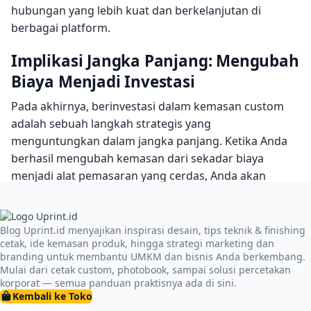
hubungan yang lebih kuat dan berkelanjutan di
berbagai platform.
Implikasi Jangka Panjang: Mengubah
Biaya Menjadi Investasi
Pada akhirnya, berinvestasi dalam kemasan custom
adalah sebuah langkah strategis yang
menguntungkan dalam jangka panjang. Ketika Anda
berhasil mengubah kemasan dari sekadar biaya
menjadi alat pemasaran yang cerdas, Anda akan
melihat peningkatan yang signifikan pada trafik
website dan
engagement
digital. Setiap interaksi dari
pelanggan yang berawal dari kemasan akan menjadi
Blog Uprint.id menyajikan inspirasi desain, tips teknik & finishing
cetak, ide kemasan produk, hingga strategi marketing dan
titik awal dari hubungan yang lebih dalam. Hal ini pada
branding untuk membantu UMKM dan bisnis Anda berkembang.
gilirannya akan meningkatkan
brand awareness
,
Mulai dari cetak custom, photobook, sampai solusi percetakan
memperkuat loyalitas pelanggan, dan menciptakan
korporat — semua panduan praktisnya ada di sini.
pertumbuhan bisnis yang berkelanjutan. Jadi,
Kembali ke Toko