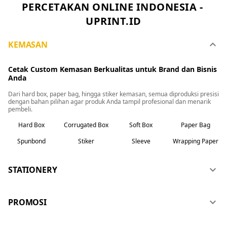
PERCETAKAN ONLINE INDONESIA - 
Klik Di sini
UPRINT.ID
keyboard_arrow_down
KEMASAN
Cetak Custom Kemasan Berkualitas untuk Brand dan Bisnis 
Anda
Dari hard box, paper bag, hingga stiker kemasan, semua diproduksi presisi 
dengan bahan pilihan agar produk Anda tampil profesional dan menarik 
pembeli.
Hard Box
Corrugated Box
Soft Box
Paper Bag
Spunbond
Stiker
Sleeve
Wrapping Paper
keyboard_arrow_down
STATIONERY
keyboard_arrow_down
PROMOSI