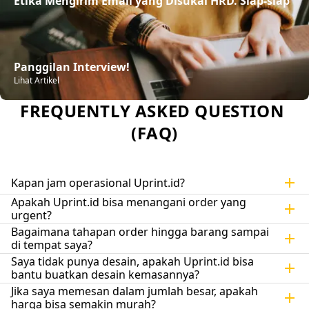
Etika Mengirim Email yang Disukai HRD. Siap-siap

Panggilan Interview!
Lihat Artikel
FREQUENTLY ASKED QUESTION 
(FAQ)
add
Kapan jam operasional Uprint.id?
Apakah Uprint.id bisa menangani order yang 
add
urgent?
Bagaimana tahapan order hingga barang sampai 
add
di tempat saya?
Saya tidak punya desain, apakah Uprint.id bisa 
add
bantu buatkan desain kemasannya?
Jika saya memesan dalam jumlah besar, apakah 
add
harga bisa semakin murah?