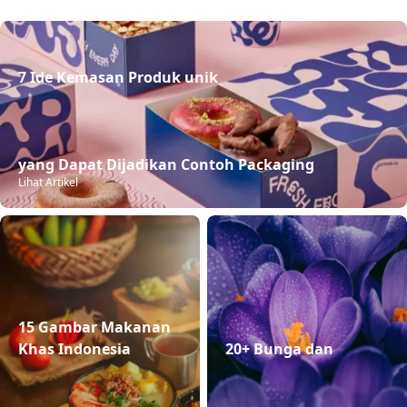
7 Ide Kemasan Produk unik

yang Dapat Dijadikan Contoh Packaging
Lihat Artikel
15 Gambar Makanan 
Khas Indonesia

20+ Bunga dan
