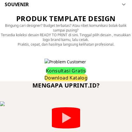
keyboard_arrow_down
SOUVENIR
PRODUK TEMPLATE DESIGN
Bingung cari designer? Budget terbatas? Atau ribet komunikasi bolak-balik 
sampai pusing? 

Tersedia koleksi desain READY TO PRINT di sini. Tinggal pilih desain , masukkan 
logo brand kamu, lalu cetak. 

Praktis, cepat, dan hasilnya langsung kelihatan profesional.
Konsultasi Gratis
Download Katalog
MENGAPA UPRINT.ID?