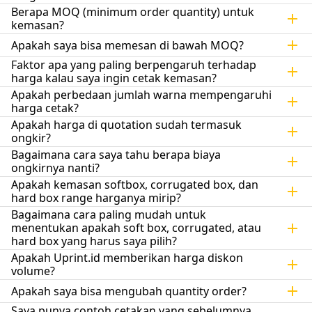
Berapa MOQ (minimum order quantity) untuk 
add
kemasan?
add
Apakah saya bisa memesan di bawah MOQ?
Faktor apa yang paling berpengaruh terhadap 
add
harga kalau saya ingin cetak kemasan?
Apakah perbedaan jumlah warna mempengaruhi 
add
harga cetak?
Apakah harga di quotation sudah termasuk 
add
ongkir?
Bagaimana cara saya tahu berapa biaya 
add
ongkirnya nanti?
Apakah kemasan softbox, corrugated box, dan 
add
hard box range harganya mirip?
Bagaimana cara paling mudah untuk 
add
menentukan apakah soft box, corrugated, atau 
hard box yang harus saya pilih?
Apakah Uprint.id memberikan harga diskon 
add
volume?
add
Apakah saya bisa mengubah quantity order?
Saya punya contoh cetakan yang sebelumnya 