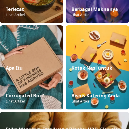
Terlezat
Berbagai Maknanya
Lihat Artikel
Lihat Artikel
Apa Itu

Kotak Nasi untuk

Corrugated Box?
Bisnis Katering Anda
Lihat Artikel
Lihat Artikel