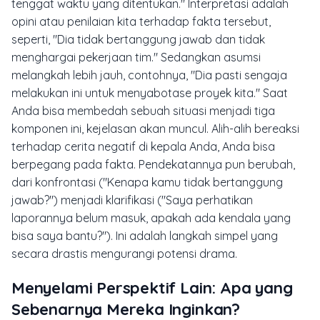
tenggat waktu yang ditentukan." Interpretasi adalah
opini atau penilaian kita terhadap fakta tersebut,
seperti, "Dia tidak bertanggung jawab dan tidak
menghargai pekerjaan tim." Sedangkan asumsi
melangkah lebih jauh, contohnya, "Dia pasti sengaja
melakukan ini untuk menyabotase proyek kita." Saat
Anda bisa membedah sebuah situasi menjadi tiga
komponen ini, kejelasan akan muncul. Alih-alih bereaksi
terhadap cerita negatif di kepala Anda, Anda bisa
berpegang pada fakta. Pendekatannya pun berubah,
dari konfrontasi ("Kenapa kamu tidak bertanggung
jawab?") menjadi klarifikasi ("Saya perhatikan
laporannya belum masuk, apakah ada kendala yang
bisa saya bantu?"). Ini adalah langkah simpel yang
secara drastis mengurangi potensi drama.
Menyelami Perspektif Lain: Apa yang
Sebenarnya Mereka Inginkan?