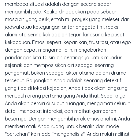
membaca situasi adalah dengan secara sadar
mengambil jeda. Ketika dihadapkan pada sebuah
masalah yang pelik, entah itu proyek yang meleset dari
jadwal atau ketegangan antar anggota tim, reaksi
alami kita sering kali adalah terjun langsung ke pusat
kekacauan. Emosi seperti kepanikan, frustrasi, atau ego
dengan cepat mengambil alih, mengaburkan
pandangan kita. Di sinilah pentingnya untuk mundur
sejenak dan memposisikan diri sebagai seorang
pengamat, bukan sebagai aktor utama dalam drama
tersebut. Bayangkan Anda adalah seorang detektif
yang tiba di lokasi kejadian; Anda tidak akan langsung
menuduh orang pertama yang Anda lihat. Sebaliknya,
Anda akan berdiri di sudut ruangan, mengamati seluruh
detail, mencatat interaksi, dan melihat gambaran
besarnya. Dengan mengambil jarak emosional ini, Anda
memberi otak Anda ruang untuk beralih dari mode
"bertahan" ke mode "menganalisis". Anda mulai melihat