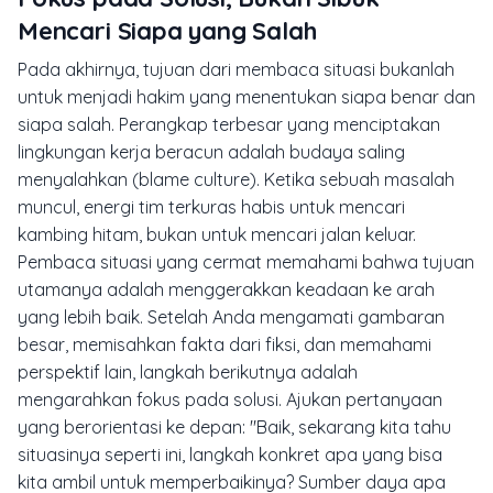
Mencari Siapa yang Salah
Pada akhirnya, tujuan dari membaca situasi bukanlah
untuk menjadi hakim yang menentukan siapa benar dan
siapa salah. Perangkap terbesar yang menciptakan
lingkungan kerja beracun adalah budaya saling
menyalahkan (
blame culture
). Ketika sebuah masalah
muncul, energi tim terkuras habis untuk mencari
kambing hitam, bukan untuk mencari jalan keluar.
Pembaca situasi yang cermat memahami bahwa tujuan
utamanya adalah menggerakkan keadaan ke arah
yang lebih baik. Setelah Anda mengamati gambaran
besar, memisahkan fakta dari fiksi, dan memahami
perspektif lain, langkah berikutnya adalah
mengarahkan fokus pada solusi. Ajukan pertanyaan
yang berorientasi ke depan: "Baik, sekarang kita tahu
situasinya seperti ini, langkah konkret apa yang bisa
kita ambil untuk memperbaikinya? Sumber daya apa