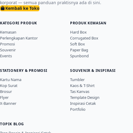
Gable Box Finishing Glossy:
korporat — semua panduan praktisnya ada di sini.
hampers terlihat seimbang.
Muat artikel lainnya
Kembali ke Toko
Panduan Cetak Kemasan Ber-
Handle untuk Kuliner & Hampers
KATEGORI PRODUK
PRODUK KEMASAN
Optimalkan kemasan kuliner dan hampers Anda
Kemasan
Hard Box
dengan cetak gable box finishing glossy di
1
2
3
…
25
›
Perlengkapan Kantor
Corrugated Box
Uprint.id. Kemasan praktis ber-handle ini membuat
Promosi
Soft Box
brand recall 34% lebih tinggi serta melindunginya
Popular
Souvenir
Paper Bag
dari cipratan air.
Events
Spunbond
arrow_back
arrow_forward
STATIONERY & PROMOSI
SOUVENIR & INSPIRASI
Kartu Nama
Tumbler
Kop Surat
Kaos & T-Shirt
Brosur
Tas Kanvas
Flyer
Template Design
X-Banner
Inspirasi Cetak
Portfolio
TOPIK BLOG