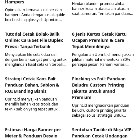
Hampers
Hindari blunder promosi akibat
banner kusam atau salah ukuran
Optimalkan kemasan kuliner dan
saat pameran. Temukan panduan
hampers Anda dengan cetak gable
praktis dari Uprint.id untuk order
box finishing glossy di Uprint.id.
custom banner jakarta yang presisi,
Kemasan praktis ber-handle ini
bebas blur, dan sesuai kebutuhan
membuat brand recall 34% lebih
acara Anda.
Tutorial Cetak Bolak-Balik
6 Jenis Kertas Cetak Kartu
tinggi serta melindunginya dari
cipratan air.
Online: Cara Set File Duplex
Ucapan Premium & Cara
Presisi Tanpa Terbalik
Tepat Memilihnya
Menyiapkan file cetak dua sisi
Pengalaman Uprint.id menunjukkan
dengan benar sangat penting untuk
pilihan material menentukan 80%
menghindari hasil cetakan terbalik.
persepsi pesan. Pahami variasi
Simak tips mengatur dokumen
jenis kertas cetak kartu ucapan
duplex agar presisi dan bebas salah
untuk kesan pertama yang
Strategi Cetak Kaos Bali:
Flocking vs Foil: Panduan
potong saat cetak online.
tertinggal dari sentuhan fisik.
Panduan Bahan, Sablon &
Beludru Custom Printing
ROI Branding Bisnis
Jakarta untuk Brand
Premium
Uprint.id menyajikan panduan
memilih bahan kaos tropis dan
Uprint.id menghadirkan panduan
teknik sablon yang tepat untuk
beludru custom printing jakarta
meningkatkan kredibilitas serta
sebagai solusi strategis untuk
efisiensi investasi branding bisnis
menciptakan kemasan dan
Anda di Bali.
undangan mewah yang mampu
Estimasi Harga Banner per
Sentuhan Tactile di Meja VIP:
meningkatkan daya tarik produk
sejak sentuhan pertama.
Meter & Panduan Desain
Panduan Cetak Undangan