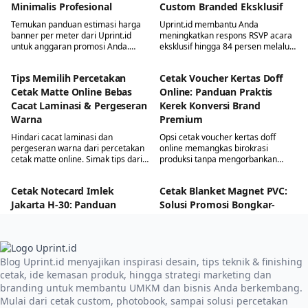
Minimalis Profesional
Custom Branded Eksklusif
Temukan panduan estimasi harga
Uprint.id membantu Anda
banner per meter dari Uprint.id
meningkatkan respons RSVP acara
untuk anggaran promosi Anda.
eksklusif hingga 84 persen melalui
Simak tips eksekusi desain
cetak undangan custom branded
minimalis agar pesan bisnis
premium yang menegaskan
Tips Memilih Percetakan
Cetak Voucher Kertas Doff
tersampaikan secara efektif dan
prestige bagi tamu VIP.
hemat biaya.
Cetak Matte Online Bebas
Online: Panduan Praktis
Cacat Laminasi & Pergeseran
Kerek Konversi Brand
Warna
Premium
Hindari cacat laminasi dan
Opsi cetak voucher kertas doff
pergeseran warna dari percetakan
online memangkas birokrasi
cetak matte online. Simak tips dari
produksi tanpa mengorbankan
Uprint.id dalam memilih gramasi
kepastian warna dan kerapian
kertas dan teknik laminasi yang
finishing. Tekstur taktilnya yang
Cetak Notecard Imlek
Cetak Blanket Magnet PVC:
tepat agar cetakan bisnis Anda
halus efektif meningkatkan
tampil mewah tanpa cela.
persepsi nilai penawaran Anda.
Jakarta H-30: Panduan
Solusi Promosi Bongkar-
Ukuran, Bahan, & Linimasa
Pasang Bebas Biaya Cat
Order
Temukan solusi branding fleksibel
tanpa risiko merusak bodi
Persiapkan order notecard imlek
kendaraan dengan cetak blanket
Blog Uprint.id menyajikan inspirasi desain, tips teknik & finishing
jakarta sejak H-30 untuk
magnet PVC dari Uprint.id. Media
menghindari lonjakan antrean
cetak, ide kemasan produk, hingga strategi marketing dan
promosi ini praktis dipasang dan
produksi. Simak panduan lengkap
branding untuk membantu UMKM dan bisnis Anda berkembang.
dilepas dalam hitungan detik.
menentukan linimasa, format, dan
Mulai dari cetak custom, photobook, sampai solusi percetakan
ukuran kartu ucapan agar tampilan