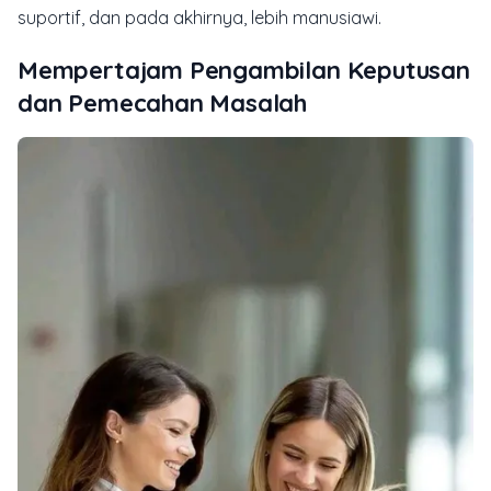
suportif, dan pada akhirnya, lebih manusiawi.
Mempertajam Pengambilan Keputusan
dan Pemecahan Masalah