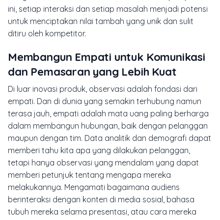
ini, setiap interaksi dan setiap masalah menjadi potensi
untuk menciptakan nilai tambah yang unik dan sulit
ditiru oleh kompetitor.
Membangun Empati untuk Komunikasi
dan Pemasaran yang Lebih Kuat
Di luar inovasi produk, observasi adalah fondasi dari
empati. Dan di dunia yang semakin terhubung namun
terasa jauh, empati adalah mata uang paling berharga
dalam membangun hubungan, baik dengan pelanggan
maupun dengan tim. Data analitik dan demografi dapat
memberi tahu kita
apa
yang dilakukan pelanggan,
tetapi hanya observasi yang mendalam yang dapat
memberi petunjuk tentang
mengapa
mereka
melakukannya. Mengamati bagaimana audiens
berinteraksi dengan konten di media sosial, bahasa
tubuh mereka selama presentasi, atau cara mereka