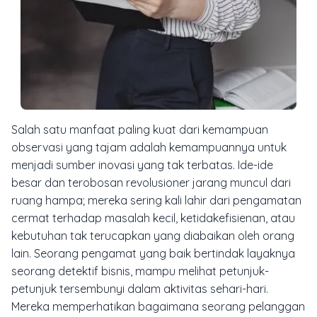
Salah satu manfaat paling kuat dari kemampuan
observasi yang tajam adalah kemampuannya untuk
menjadi sumber inovasi yang tak terbatas. Ide-ide
besar dan terobosan revolusioner jarang muncul dari
ruang hampa; mereka sering kali lahir dari pengamatan
cermat terhadap masalah kecil, ketidakefisienan, atau
kebutuhan tak terucapkan yang diabaikan oleh orang
lain. Seorang pengamat yang baik bertindak layaknya
seorang detektif bisnis, mampu melihat petunjuk-
petunjuk tersembunyi dalam aktivitas sehari-hari.
Mereka memperhatikan bagaimana seorang pelanggan