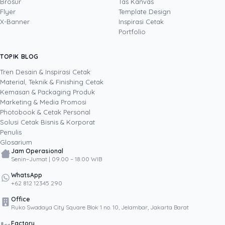
bahasa visual Uprint dan membantu brand
Brosur
Tas Kanvas
merancang kemasan (packaging), stiker,
Flyer
Template Design
brosur, serta materi cetak lain yang bukan
X-Banner
Inspirasi Cetak
sekadar enak dilihat, tetapi terbukti mendorong
Portfolio
pertumbuhan bisnis. Lewat eksperimen kreatif
yang terukur, termasuk pemanfaatan AI dalam
TOPIK BLOG
SHARE POST:
proses desain, ia menulis tentang cara
menjadikan desain dan cetakan sebagai aset
Tren Desain & Inspirasi Cetak
brand, bukan sekadar biaya.
Material, Teknik & Finishing Cetak
Kemasan & Packaging Produk
Marketing & Media Promosi
Photobook & Cetak Personal
Popular
Solusi Cetak Bisnis & Korporat
Penulis
Glosarium
Jam Operasional
Senin–Jumat | 09.00 – 18.00 WIB
WhatsApp
+62 812 12345 290
Office
Ruko Swadaya City Square Blok 1 no. 10, Jelambar, Jakarta Barat
Factory