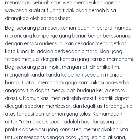
menavigasi sebuah situs web memberikan lapisan
wawasan kualitatif yang tidak akan pernah bisa
ditangkap oleh spreadsheet.
Bagi seorang pemasar, kemampuan ini berarti mampu
merancang kampanye yang benar-benar beresonansi
dengan emosi audiens, bukan sekadar menargetkan
kata kunci. Ini adalah perbedaan antara iklan yang
terasa menjual dengan konten yang terasa memahami.
Bagi seorang pemimpin, mengamati dinamika tim,
mengenali tanda-tanda kelelahan sebelum menjadi
burnout
, atau memahami gaya komunikasi non-verbal
anggota tim dapat mengubah budaya kerja secara
drastis. Komunikasi menjadi lebih efektif, konflik dapat
dicegah sebelum membesar, dan loyalitas terbangun di
atas fondasi pemahaman yang tulus. Kemampuan
untuk "membaca situasi" adalah hasil langsung dari
praktik observasi yang konsisten, memungkinkan kita
untuk merespons dengan cara yang lebih bijaksana,