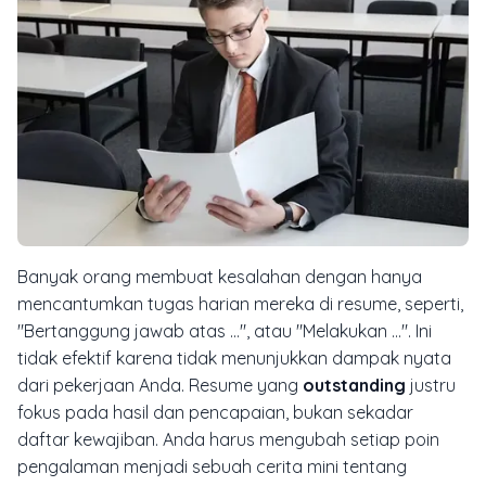
Banyak orang membuat kesalahan dengan hanya
mencantumkan tugas harian mereka di resume, seperti,
"Bertanggung jawab atas ...", atau "Melakukan ...". Ini
tidak efektif karena tidak menunjukkan dampak nyata
dari pekerjaan Anda. Resume yang
outstanding
justru
fokus pada hasil dan pencapaian, bukan sekadar
daftar kewajiban. Anda harus mengubah setiap poin
pengalaman menjadi sebuah cerita mini tentang