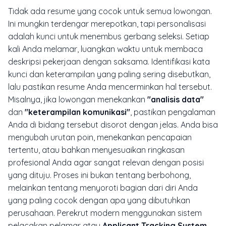
Tidak ada resume yang cocok untuk semua lowongan.
Ini mungkin terdengar merepotkan, tapi personalisasi
adalah kunci untuk menembus gerbang seleksi. Setiap
kali Anda melamar, luangkan waktu untuk membaca
deskripsi pekerjaan dengan saksama. Identifikasi kata
kunci dan keterampilan yang paling sering disebutkan,
lalu pastikan resume Anda mencerminkan hal tersebut.
Misalnya, jika lowongan menekankan
"analisis data"
dan
"keterampilan komunikasi"
, pastikan pengalaman
Anda di bidang tersebut disorot dengan jelas. Anda bisa
mengubah urutan poin, menekankan pencapaian
tertentu, atau bahkan menyesuaikan ringkasan
profesional Anda agar sangat relevan dengan posisi
yang dituju. Proses ini bukan tentang berbohong,
melainkan tentang menyoroti bagian dari diri Anda
yang paling cocok dengan apa yang dibutuhkan
perusahaan. Perekrut modern menggunakan sistem
pelacakan pelamar atau
Applicant Tracking System