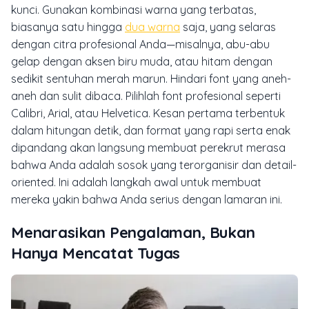
kunci. Gunakan kombinasi warna yang terbatas,
biasanya satu hingga
dua warna
saja, yang selaras
dengan citra profesional Anda—misalnya, abu-abu
gelap dengan aksen biru muda, atau hitam dengan
sedikit sentuhan merah marun. Hindari font yang aneh-
aneh dan sulit dibaca. Pilihlah font profesional seperti
Calibri, Arial, atau Helvetica. Kesan pertama terbentuk
dalam hitungan detik, dan format yang rapi serta enak
dipandang akan langsung membuat perekrut merasa
bahwa Anda adalah sosok yang terorganisir dan detail-
oriented. Ini adalah langkah awal untuk membuat
mereka yakin bahwa Anda serius dengan lamaran ini.
Menarasikan Pengalaman, Bukan
Hanya Mencatat Tugas