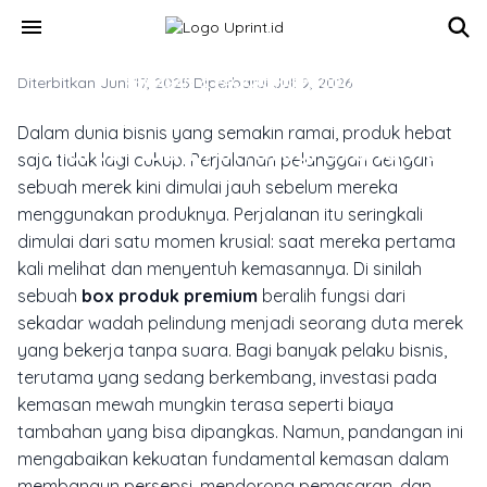
Skip to main content
menu
Diterbitkan Juni 17, 2025
KEMASAN & PACKAGING PRODUK
·
Diperbarui Juli 9, 2026
4 Alasan Box Produk Premium
Dalam dunia bisnis yang semakin ramai, produk hebat
Harus Ada Di Strategi Brandmu
saja tidak lagi cukup. Perjalanan pelanggan dengan
sebuah merek kini dimulai jauh sebelum mereka
menggunakan produknya. Perjalanan itu seringkali
dimulai dari satu momen krusial: saat mereka pertama
kali melihat dan menyentuh kemasannya. Di sinilah
sebuah
box produk premium
beralih fungsi dari
sekadar wadah pelindung menjadi seorang duta merek
yang bekerja tanpa suara. Bagi banyak pelaku bisnis,
terutama yang sedang berkembang, investasi pada
kemasan mewah mungkin terasa seperti biaya
tambahan yang bisa dipangkas. Namun, pandangan ini
mengabaikan kekuatan fundamental kemasan dalam
membangun persepsi, mendorong pemasaran, dan