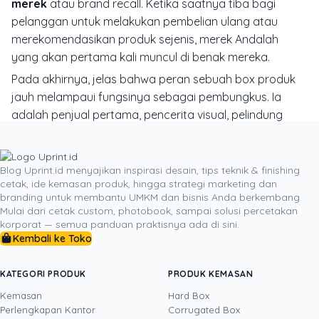
merek
atau
brand recall
. Ketika saatnya tiba bagi
pelanggan untuk melakukan pembelian ulang atau
merekomendasikan produk sejenis, merek Andalah
yang akan pertama kali muncul di benak mereka.
Pada akhirnya, jelas bahwa peran sebuah box produk
jauh melampaui fungsinya sebagai pembungkus. Ia
adalah penjual pertama, pencerita visual, pelindung
yang andal, dan pengingat abadi dari merek Anda.
Mengalokasikan anggaran untuk
kemasan custom
berkualitas tinggi bukanlah sebuah pengeluaran,
Blog Uprint.id menyajikan inspirasi desain, tips teknik & finishing
cetak, ide kemasan produk, hingga strategi marketing dan
melainkan investasi strategis pada aset paling
branding untuk membantu UMKM dan bisnis Anda berkembang.
berharga yang Anda miliki: persepsi dan loyalitas
Mulai dari cetak custom, photobook, sampai solusi percetakan
pelanggan. Dalam persaingan untuk memenangkan hati
korporat — semua panduan praktisnya ada di sini.
Kembali ke Toko
dan pikiran konsumen, merek yang memahami
kekuatan dari "kesan pertama yang dapat dipegang"
inilah yang akan keluar sebagai pemenang.
KATEGORI PRODUK
PRODUK KEMASAN
Kemasan
Hard Box
Perlengkapan Kantor
Corrugated Box