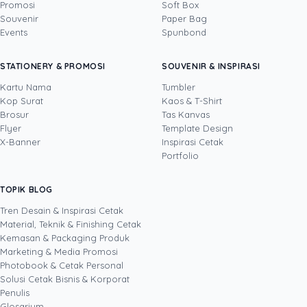
Promosi
Soft Box
DITULIS OLEH
Souvenir
Paper Bag
Events
Spunbond
Novi Huang
· CCO
Novi Huang adalah Chief Creative Officer
STATIONERY & PROMOSI
SOUVENIR & INSPIRASI
Uprint.id dengan pengalaman lebih dari 20
tahun di bidang creative direction, brand
Kartu Nama
Tumbler
strategy, dan growth hacking. Ia mengarahkan
Kop Surat
Kaos & T-Shirt
Lihat profil →
Lihat semua penulis
bahasa visual Uprint dan membantu brand
Brosur
Tas Kanvas
merancang kemasan (packaging), stiker,
Flyer
Template Design
brosur, serta materi cetak lain yang bukan
X-Banner
Inspirasi Cetak
sekadar enak dilihat, tetapi terbukti mendorong
Portfolio
pertumbuhan bisnis. Lewat eksperimen kreatif
yang terukur, termasuk pemanfaatan AI dalam
TOPIK BLOG
SHARE POST:
proses desain, ia menulis tentang cara
menjadikan desain dan cetakan sebagai aset
Tren Desain & Inspirasi Cetak
brand, bukan sekadar biaya.
Material, Teknik & Finishing Cetak
Kemasan & Packaging Produk
Marketing & Media Promosi
Photobook & Cetak Personal
Popular
Solusi Cetak Bisnis & Korporat
Penulis
Glosarium