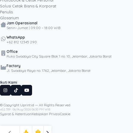
Photobook & Cetak Personal
Popular
Solusi Cetak Bisnis & Korporat
Penulis
Glosarium
Jam Operasional
Senin–Jumat | 09.00 – 18.00 WIB
WhatsApp
+62 812 12345 290
Office
Ruko Swadaya City Square Blok 1 no. 10, Jelambar, Jakarta Barat
Factory
Jl. Swadaya Raya no. 1762, Jelambar, Jakarta Barat
Ikuti Kami
© Copyright Uprint.id — All Rights Reserved
Artikel Lainnya
v0.2.359 · 06/Aug/2026 06:50 PM WIB
Syarat & Ketentuan
Kebijakan Privasi
Cookie
chevron_left
chevron_right
local_fire_department
shopping_bag