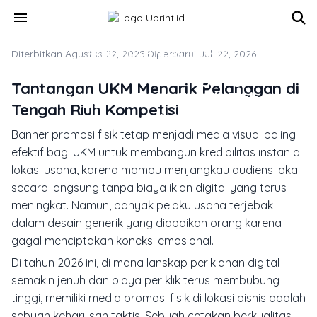
Skip to main content
menu
Diterbitkan Agustus 22, 2025
MARKETING & MEDIA PROMOSI
·
Diperbarui Juli 22, 2026
8 Banner Promosi UKM yang Dicintai
Tantangan UKM Menarik Pelanggan di
Pelanggan: Cara Cetak Bahan
Tengah Riuh Kompetisi
Promosi Online
Banner promosi fisik tetap menjadi media visual paling
efektif bagi UKM untuk membangun kredibilitas instan di
lokasi usaha, karena mampu menjangkau audiens lokal
secara langsung tanpa biaya iklan digital yang terus
meningkat. Namun, banyak pelaku usaha terjebak
dalam desain generik yang diabaikan orang karena
gagal menciptakan koneksi emosional.
Di tahun 2026 ini, di mana lanskap periklanan digital
semakin jenuh dan biaya per klik terus membubung
tinggi, memiliki media promosi fisik di lokasi bisnis adalah
sebuah keharusan taktis. Sebuah cetakan berkualitas