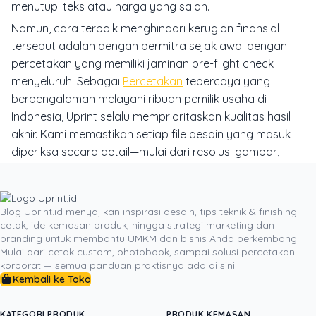
menutupi teks atau harga yang salah.
Namun, cara terbaik menghindari kerugian finansial
tersebut adalah dengan bermitra sejak awal dengan
percetakan yang memiliki jaminan pre-flight check
menyeluruh. Sebagai
Percetakan
tepercaya yang
berpengalaman melayani ribuan pemilik usaha di
Indonesia, Uprint selalu memprioritaskan kualitas hasil
akhir. Kami memastikan setiap file desain yang masuk
diperiksa secara detail—mulai dari resolusi gambar,
keselarasan warna CMYK, hingga batas aman potong
(bleed)—sebelum naik cetak.
Dengan mempercayakan pengadaan media promosi
Blog Uprint.id menyajikan inspirasi desain, tips teknik & finishing
cetak, ide kemasan produk, hingga strategi marketing dan
fisik Anda pada Uprint, Anda tidak hanya mendapatkan
branding untuk membantu UMKM dan bisnis Anda berkembang.
banner dengan ketajaman warna luar biasa dan bahan
Mulai dari cetak custom, photobook, sampai solusi percetakan
tahan lama, tetapi juga ketenangan pikiran. Mari
korporat — semua panduan praktisnya ada di sini.
bangun reputasi profesional UKM Anda dan cetak
Kembali ke Toko
bahan promosi online Anda sekarang juga bersama
kami untuk mencapai hasil penjualan yang luar biasa!
KATEGORI PRODUK
PRODUK KEMASAN