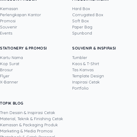
Kemasan
Hard Box
Perlengkapan Kantor
Corrugated Box
Promosi
Soft Box
DITULIS OLEH
Souvenir
Paper Bag
Events
Spunbond
Yosua
· Content Creator
Yosua Theodorus adalah Content Creator dan
STATIONERY & PROMOSI
SOUVENIR & INSPIRASI
Video Editor yang berfokus pada pembuatan
konten digital kreatif untuk media sosial dan
Kartu Nama
Tumbler
kebutuhan pemasaran. Di Uprint.id, ia
Kop Surat
Kaos & T-Shirt
Lihat profil →
Lihat semua penulis
memproduksi video, fotografi produk, dan
Brosur
Tas Kanvas
konten visual seputar dunia percetakan, mulai
Flyer
Template Design
dari kemasan, stiker, dan banner hingga
X-Banner
Inspirasi Cetak
merchandise, sambil terus mengembangkan
Portfolio
kemampuannya lewat teknologi dan inovasi
digital terbaru. Lewat tulisannya, ia berbagi
TOPIK BLOG
SHARE POST:
cara membuat konten dan materi cetak yang
menarik perhatian, layak dibagikan, dan
Tren Desain & Inspirasi Cetak
membantu bisnis bertumbuh melalui kekuatan
Material, Teknik & Finishing Cetak
kreativitas serta media digital.
Kemasan & Packaging Produk
Marketing & Media Promosi