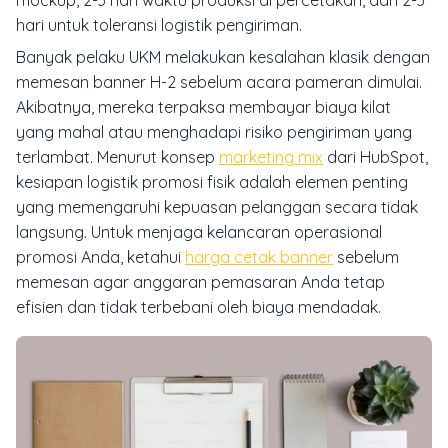
mockup, 2-3 hari waktu produksi di percetakan, dan 2-3
hari untuk toleransi logistik pengiriman.
Banyak pelaku UKM melakukan kesalahan klasik dengan
memesan banner H-2 sebelum acara pameran dimulai.
Akibatnya, mereka terpaksa membayar biaya kilat
yang mahal atau menghadapi risiko pengiriman yang
terlambat. Menurut konsep
marketing mix
dari HubSpot,
kesiapan logistik promosi fisik adalah elemen penting
yang memengaruhi kepuasan pelanggan secara tidak
langsung. Untuk menjaga kelancaran operasional
promosi Anda, ketahui
harga cetak banner
sebelum
memesan agar anggaran pemasaran Anda tetap
efisien dan tidak terbebani oleh biaya mendadak.