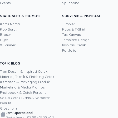
Events
Spunbond
Novi Huang
· CCO
Novi Huang adalah Chief Creative Officer
STATIONERY & PROMOSI
SOUVENIR & INSPIRASI
Uprint.id dengan pengalaman lebih dari 20
tahun di bidang creative direction, brand
Kartu Nama
Tumbler
strategy, dan growth hacking. Ia mengarahkan
Kop Surat
Kaos & T-Shirt
Lihat profil →
Lihat semua penulis
bahasa visual Uprint dan membantu brand
Brosur
Tas Kanvas
merancang kemasan (packaging), stiker,
Flyer
Template Design
brosur, serta materi cetak lain yang bukan
X-Banner
Inspirasi Cetak
sekadar enak dilihat, tetapi terbukti mendorong
Portfolio
pertumbuhan bisnis. Lewat eksperimen kreatif
yang terukur, termasuk pemanfaatan AI dalam
TOPIK BLOG
SHARE POST:
proses desain, ia menulis tentang cara
menjadikan desain dan cetakan sebagai aset
Tren Desain & Inspirasi Cetak
brand, bukan sekadar biaya.
Material, Teknik & Finishing Cetak
Kemasan & Packaging Produk
Marketing & Media Promosi
Photobook & Cetak Personal
Popular
Solusi Cetak Bisnis & Korporat
Penulis
Glosarium
Jam Operasional
Senin–Jumat | 09.00 – 18.00 WIB