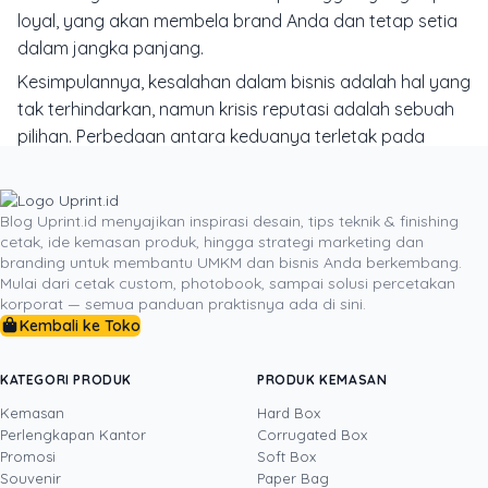
loyal, yang akan membela brand Anda dan tetap setia
dalam jangka panjang.
Kesimpulannya, kesalahan dalam bisnis adalah hal yang
tak terhindarkan, namun krisis reputasi adalah sebuah
pilihan. Perbedaan antara keduanya terletak pada
kesiapan dan cara Anda merespons. Voucher diskon,
jika dirancang dengan empati, dipersonalisasi dengan
tulus, dan diberikan pada saat yang tepat,
Blog Uprint.id menyajikan inspirasi desain, tips teknik & finishing
cetak, ide kemasan produk, hingga strategi marketing dan
bertransformasi dari sekadar alat promosi menjadi
branding untuk membantu UMKM dan bisnis Anda berkembang.
instrumen strategis untuk manajemen krisis dan
Mulai dari cetak custom, photobook, sampai solusi percetakan
pembangunan loyalitas. Siapkan "kit pertolongan
korporat — semua panduan praktisnya ada di sini.
Kembali ke Toko
pertama" branding Anda dari sekarang, agar ketika
masalah datang, Anda tidak panik, melainkan siap untuk
mengubahnya menjadi sebuah kemenangan.
KATEGORI PRODUK
PRODUK KEMASAN
Kemasan
Hard Box
Perlengkapan Kantor
Corrugated Box
Promosi
Soft Box
DITULIS OLEH
Souvenir
Paper Bag