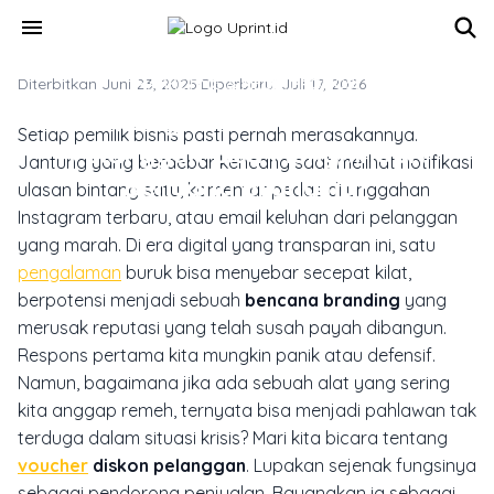
Skip to main content
menu
Diterbitkan Juni 23, 2025
MARKETING & MEDIA PROMOSI
·
Diperbarui Juli 17, 2026
Apa Jadinya Jika Voucher Diskon
Setiap pemilik bisnis pasti pernah merasakannya.
Pelanggan Bisa Menghindari
Jantung yang berdebar kencang saat melihat notifikasi
Bencana Branding?
ulasan bintang satu, komentar pedas di unggahan
Instagram terbaru, atau email keluhan dari pelanggan
yang marah. Di era digital yang transparan ini, satu
pengalaman
buruk bisa menyebar secepat kilat,
berpotensi menjadi sebuah
bencana branding
yang
merusak reputasi yang telah susah payah dibangun.
Respons pertama kita mungkin panik atau defensif.
Namun, bagaimana jika ada sebuah alat yang sering
kita anggap remeh, ternyata bisa menjadi pahlawan tak
terduga dalam situasi krisis? Mari kita bicara tentang
voucher
diskon pelanggan
. Lupakan sejenak fungsinya
sebagai pendorong penjualan. Bayangkan ia sebagai