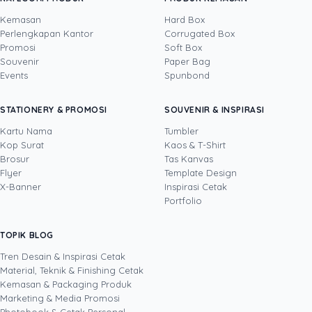
Kemasan
Hard Box
Perlengkapan Kantor
Corrugated Box
Promosi
Soft Box
DITULIS OLEH
Souvenir
Paper Bag
Events
Spunbond
Yustian Tenegar
· Cofounder
Yustian Tenegar adalah Founder & CEO
STATIONERY & PROMOSI
SOUVENIR & INSPIRASI
Uprint.id, pakar dengan pengalaman lebih dari
20 tahun yang menguasai tiga disiplin
Kartu Nama
Tumbler
sekaligus: produksi percetakan dan kemasan
Kop Surat
Kaos & T-Shirt
Lihat profil →
Lihat semua penulis
(offset, digital printing, quality control), digital
Brosur
Tas Kanvas
marketing, serta pemrograman dan AI. Ia
Flyer
Template Design
memahami bisnis cetak langsung dari lantai
X-Banner
Inspirasi Cetak
produksi sampai baris kode, dari menghitung
Portfolio
biaya per unit hingga membangun sendiri
sistem AI internal Uprint. Tulisannya membahas
TOPIK BLOG
SHARE POST:
keputusan cetak, dari kartu nama, brosur,
sampai kemasan produk, selalu dengan
Tren Desain & Inspirasi Cetak
kacamata data dan dampak bisnis nyata.
Material, Teknik & Finishing Cetak
Kemasan & Packaging Produk
Marketing & Media Promosi