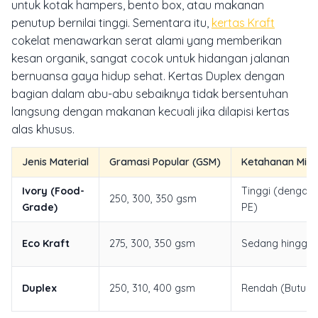
untuk kotak hampers, bento box, atau makanan
penutup bernilai tinggi. Sementara itu,
kertas Kraft
cokelat menawarkan serat alami yang memberikan
kesan organik, sangat cocok untuk hidangan jalanan
bernuansa gaya hidup sehat. Kertas Duplex dengan
bagian dalam abu-abu sebaiknya tidak bersentuhan
langsung dengan makanan kecuali jika dilapisi kertas
alas khusus.
Jenis Material
Gramasi Popular (GSM)
Ketahanan Miny
Ivory (Food-
Tinggi (dengan 
250, 300, 350 gsm
Grade)
PE)
Eco Kraft
275, 300, 350 gsm
Sedang hingga 
Duplex
250, 310, 400 gsm
Rendah (Butuh a