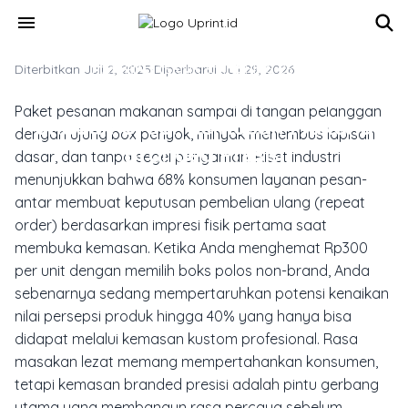
Skip to main content
menu
Diterbitkan Juli 2, 2025
MATERIAL, TEKNIK & FINISHING CETAK
·
Diperbarui Juli 29, 2026
Bikin Brand F&B Naik Kelas:
Paket pesanan makanan sampai di tangan pelanggan
Panduan Order Kemasan Makanan
dengan ujung box penyok, minyak menembus lapisan
Branded Presisi
dasar, dan tanpa segel pengaman. Riset industri
menunjukkan bahwa 68% konsumen layanan pesan-
antar membuat keputusan pembelian ulang (repeat
order) berdasarkan impresi fisik pertama saat
membuka kemasan. Ketika Anda menghemat Rp300
per unit dengan memilih boks polos non-brand, Anda
sebenarnya sedang mempertaruhkan potensi kenaikan
nilai persepsi produk hingga 40% yang hanya bisa
didapat melalui kemasan kustom profesional. Rasa
masakan lezat memang mempertahankan konsumen,
tetapi kemasan branded presisi adalah pintu gerbang
utama yang membangun rasa percaya sebelum