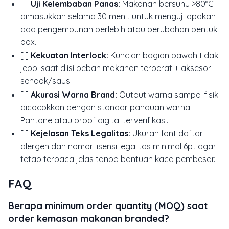
[ ]
Uji Kelembaban Panas:
Makanan bersuhu >80°C
dimasukkan selama 30 menit untuk menguji apakah
ada pengembunan berlebih atau perubahan bentuk
box.
[ ]
Kekuatan Interlock:
Kuncian bagian bawah tidak
jebol saat diisi beban makanan terberat + aksesori
sendok/saus.
[ ]
Akurasi Warna Brand:
Output warna sampel fisik
dicocokkan dengan standar panduan warna
Pantone atau proof digital terverifikasi.
[ ]
Kejelasan Teks Legalitas:
Ukuran font daftar
alergen dan nomor lisensi legalitas minimal 6pt agar
tetap terbaca jelas tanpa bantuan kaca pembesar.
FAQ
Berapa minimum order quantity (MOQ) saat
order kemasan makanan branded?