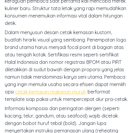
keraguan pembaca saat pertama kali mencoba merek
kuliner baru. Struktur tata letak yang rapi memudahkan
konsumen menemukan informasi vital dalam hitungan
detik.
Dalam menyusun desain cetak kemasan kustom,
buatlah hirarki visual yang seimbang. Penempatan logo
brand utama harus menjadi focal point di bagian atas
atau tengah kotak. Sertifikasi resmi seperti sertifikat
Halal Indonesia dan nomor registrasi BPOM atau PIRT
diletakkan di sudut bawah dengan proporsi yang jelas
namun tidak mendominasi karya seni utama. Pembaca
yang ingin memulai usaha secara efisien dapat memilih
opsi
cetak kemasan makanan murah
berformat
template siap pakai untuk mempercepat alur pra-cetak.
Informasi komposisi dan peringatan alergen (seperti
kacang, telur, gandum, atau seafood) wajib dicetak
dengan bobot huruf tebal (bold). Jangan lupa
menyertakan instruksi pemanasan ulang (reheating