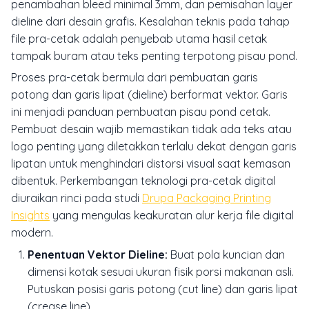
penambahan bleed minimal 3mm, dan pemisahan layer
dieline dari desain grafis. Kesalahan teknis pada tahap
file pra-cetak adalah penyebab utama hasil cetak
tampak buram atau teks penting terpotong pisau pond.
Proses pra-cetak bermula dari pembuatan garis
potong dan garis lipat (dieline) berformat vektor. Garis
ini menjadi panduan pembuatan pisau pond cetak.
Pembuat desain wajib memastikan tidak ada teks atau
logo penting yang diletakkan terlalu dekat dengan garis
lipatan untuk menghindari distorsi visual saat kemasan
dibentuk. Perkembangan teknologi pra-cetak digital
diuraikan rinci pada studi
Drupa Packaging Printing
Insights
yang mengulas keakuratan alur kerja file digital
modern.
Penentuan Vektor Dieline:
Buat pola kuncian dan
dimensi kotak sesuai ukuran fisik porsi makanan asli.
Putuskan posisi garis potong (cut line) dan garis lipat
(crease line).