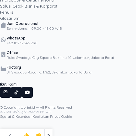
Photobook & Cetak Personal
Popular
Solusi Cetak Bisnis & Korporat
Penulis
Glosarium
Jam Operasional
Senin–Jumat | 09.00 – 18.00 WIB
WhatsApp
+62 812 12345 290
Office
Ruko Swadaya City Square Blok 1 no. 10, Jelambar, Jakarta Barat
Factory
Jl. Swadaya Raya no. 1762, Jelambar, Jakarta Barat
Ikuti Kami
© Copyright Uprint.id — All Rights Reserved
Artikel Lainnya
v0.2.358 · 06/Aug/2026 04:21 PM WIB
Syarat & Ketentuan
Kebijakan Privasi
Cookie
chevron_left
chevron_right
local_fire_department
shopping_bag