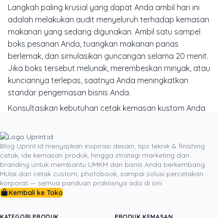
Langkah paling krusial yang dapat Anda ambil hari ini
adalah melakukan audit menyeluruh terhadap kemasan
makanan yang sedang digunakan. Ambil satu sampel
boks pesanan Anda, tuangkan makanan panas
berlemak, dan simulasikan guncangan selama 20 menit.
Jika boks tersebut melunak, merembeskan minyak, atau
kunciannya terlepas, saatnya Anda meningkatkan
standar pengemasan bisnis Anda.
Konsultasikan kebutuhan cetak kemasan kustom Anda
bersama tim spesialis di Uprint.id. Kami siap membantu
Anda memilih gramasi bahan terbaik, menyempurnakan
file dieline pra-cetak, hingga mengirimkan prototipe
Blog Uprint.id menyajikan inspirasi desain, tips teknik & finishing
cetak, ide kemasan produk, hingga strategi marketing dan
sampel fisik langsung ke dapur Anda. Jangan biarkan
branding untuk membantu UMKM dan bisnis Anda berkembang.
kualitas hidangan terbaik Anda terdegradasi oleh
Mulai dari cetak custom, photobook, sampai solusi percetakan
kemasan yang asal-asalan. Hubungi Uprint.id sekarang
korporat — semua panduan praktisnya ada di sini.
dan ubah setiap kotak pengiriman menjadi alat
Kembali ke Toko
pemasaran presisi yang mendongkrak kredibilitas serta
penjualan bisnis kuliner Anda secara berkelanjutan.
KATEGORI PRODUK
PRODUK KEMASAN