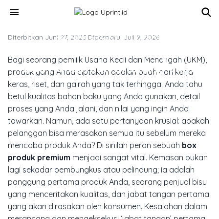
Skip to main content
menu
Diterbitkan Juni 27, 2025
KEMASAN & PACKAGING PRODUK
·
Diperbarui Juli 9, 2026
Box Produk Premium Yang Salah
Bagi seorang pemilik Usaha Kecil dan Menengah (UKM),
Bisa Hancurkan Branding Ukm!
produk yang Anda ciptakan adalah buah dari kerja
keras, riset, dan gairah yang tak terhingga. Anda tahu
betul kualitas bahan baku yang Anda gunakan, detail
proses yang Anda jalani, dan nilai yang ingin Anda
tawarkan. Namun, ada satu pertanyaan krusial: apakah
pelanggan bisa merasakan semua itu sebelum mereka
mencoba produk Anda? Di sinilah peran sebuah
box
produk premium
menjadi sangat vital. Kemasan bukan
lagi sekadar pembungkus atau pelindung; ia adalah
panggung pertama produk Anda, seorang penjual bisu
yang menceritakan kualitas, dan jabat tangan pertama
yang akan dirasakan oleh konsumen. Kesalahan dalam
merancang dan mengeksekusi ‘jabat tangan’ pertama