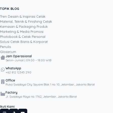
biaya per unit hingga membangun sendiri
sistem AI internal Uprint. Tulisannya membahas
TOPIK BLOG
SHARE POST:
keputusan cetak, dari kartu nama, brosur,
sampai kemasan produk, selalu dengan
Tren Desain & Inspirasi Cetak
kacamata data dan dampak bisnis nyata.
Material, Teknik & Finishing Cetak
Kemasan & Packaging Produk
Marketing & Media Promosi
Photobook & Cetak Personal
Popular
Solusi Cetak Bisnis & Korporat
Penulis
Glosarium
Jam Operasional
Senin–Jumat | 09.00 – 18.00 WIB
WhatsApp
+62 812 12345 290
Office
Ruko Swadaya City Square Blok 1 no. 10, Jelambar, Jakarta Barat
Factory
Jl. Swadaya Raya no. 1762, Jelambar, Jakarta Barat
Ikuti Kami