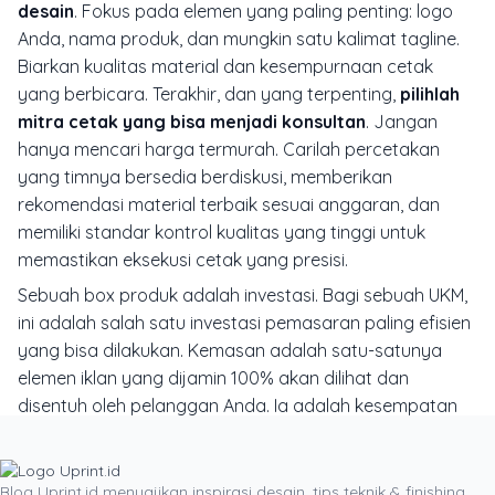
desain
. Fokus pada elemen yang paling penting: logo
Anda, nama produk, dan mungkin satu kalimat
tagline
.
Biarkan kualitas material dan kesempurnaan cetak
yang berbicara. Terakhir, dan yang terpenting,
pilihlah
mitra cetak yang bisa menjadi konsultan
. Jangan
hanya mencari harga termurah. Carilah percetakan
yang timnya bersedia berdiskusi, memberikan
rekomendasi material terbaik sesuai anggaran, dan
memiliki standar kontrol kualitas yang tinggi untuk
memastikan eksekusi cetak yang presisi.
Sebuah box produk adalah investasi. Bagi sebuah UKM,
ini adalah salah satu investasi pemasaran paling efisien
yang bisa dilakukan. Kemasan adalah satu-satunya
elemen iklan yang dijamin 100% akan dilihat dan
disentuh oleh pelanggan Anda. Ia adalah kesempatan
emas untuk membuat kesan pertama yang memukau,
membenarkan harga premium Anda, dan mengubah
pembeli pertama menjadi penggemar setia. Jangan
Blog Uprint.id menyajikan inspirasi desain, tips teknik & finishing