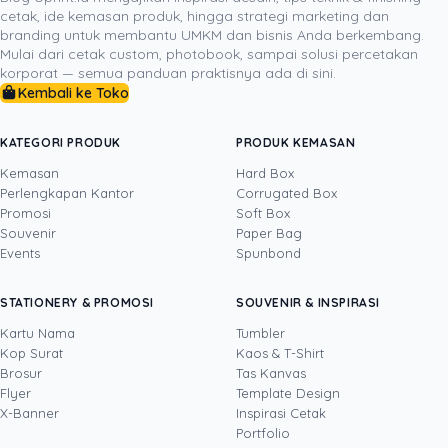
cetak, ide kemasan produk, hingga strategi marketing dan
biarkan kerja keras Anda dalam menciptakan produk
branding untuk membantu UMKM dan bisnis Anda berkembang.
berkualitas tinggi dikhianati oleh sebuah kotak. Berikan
Mulai dari cetak custom, photobook, sampai solusi percetakan
produk Anda ‘istana’ yang layak, sebuah kemasan yang
korporat — semua panduan praktisnya ada di sini.
tidak hanya melindungi, tetapi juga memancarkan nilai
Kembali ke Toko
dan cerita dari brand yang Anda bangun dengan penuh
kebanggaan.
KATEGORI PRODUK
PRODUK KEMASAN
Kemasan
Hard Box
Perlengkapan Kantor
Corrugated Box
Promosi
Soft Box
DITULIS OLEH
Souvenir
Paper Bag
Events
Spunbond
Yustian Tenegar
· Cofounder
Yustian Tenegar adalah Founder & CEO
STATIONERY & PROMOSI
SOUVENIR & INSPIRASI
Uprint.id, pakar dengan pengalaman lebih dari
20 tahun yang menguasai tiga disiplin
Kartu Nama
Tumbler
sekaligus: produksi percetakan dan kemasan
Kop Surat
Kaos & T-Shirt
Lihat profil →
Lihat semua penulis
(offset, digital printing, quality control), digital
Brosur
Tas Kanvas
marketing, serta pemrograman dan AI. Ia
Flyer
Template Design
memahami bisnis cetak langsung dari lantai
X-Banner
Inspirasi Cetak
produksi sampai baris kode, dari menghitung
Portfolio