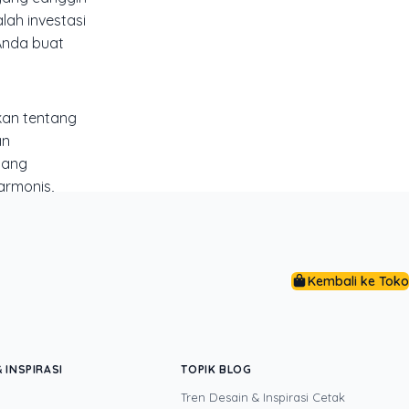
lah investasi
 Anda buat
kan tentang
an
yang
armonis,
pan, dirujuk
Kembali ke Toko
siplin
 INSPIRASI
TOPIK BLOG
man dan AI. Ia
Tren Desain & Inspirasi Cetak
ngun sendiri