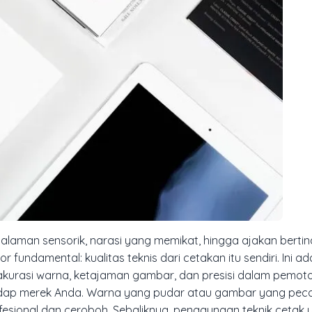
pengalaman sensorik, narasi yang memikat, hingga ajakan berti
r fundamental: kualitas teknis dari cetakan itu sendiri. Ini a
, akurasi warna, ketajaman gambar, dan presisi dalam pemot
rhadap merek Anda. Warna yang pudar atau gambar yang pec
fesional dan ceroboh. Sebaliknya, penggunaan teknik cetak