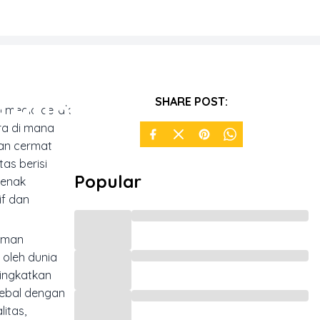
u Punya
SHARE POST:
p media cetak
era di mana
gan cermat
as berisi
Popular
benak
if dan
laman
 oleh dunia
ningkatkan
tebal dengan
itas,