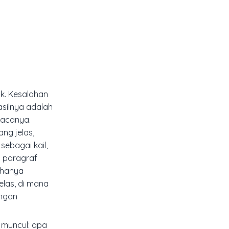
k. Kesalahan
silnya adalah
bacanya.
ang jelas,
ebagai kail,
n paragraf
 hanya
elas, di mana
engan
n muncul: apa