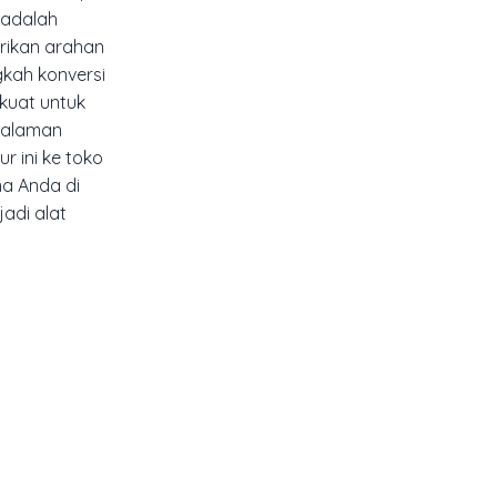
 adalah
rikan arahan
gkah konversi
 kuat untuk
halaman
r ini ke toko
a Anda di
adi alat