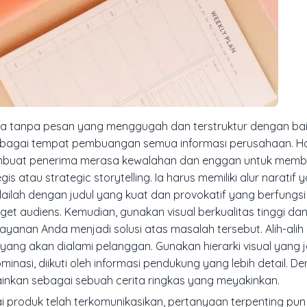
ia tanpa pesan yang menggugah dan terstruktur dengan bai
sebagai tempat pembuangan semua informasi perusahaan. Ha
membuat penerima merasa kewalahan dan enggan untuk mem
egis atau
strategic storytelling
. Ia harus memiliki alur naratif y
ah dengan judul yang kuat dan provokatif yang berfungsi s
et audiens. Kemudian, gunakan visual berkualitas tinggi da
ayanan Anda menjadi solusi atas masalah tersebut. Alih-alih
yang akan dialami pelanggan. Gunakan hierarki visual yang j
nasi, diikuti oleh informasi pendukung yang lebih detail. D
lainkan sebagai sebuah cerita ringkas yang meyakinkan.
ai produk telah terkomunikasikan, pertanyaan terpenting pu