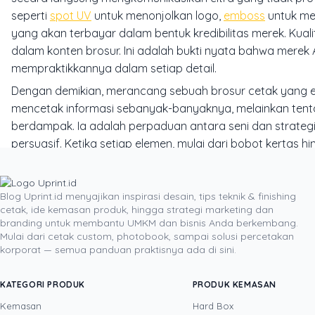
seperti
spot UV
untuk menonjolkan logo,
emboss
untuk me
yang akan terbayar dalam bentuk kredibilitas merek. Kual
dalam konten brosur. Ini adalah bukti nyata bahwa merek A
mempraktikkannya dalam setiap detail.
Dengan demikian, merancang sebuah brosur cetak yang ef
mencetak informasi sebanyak-banyaknya, melainkan ten
berdampak. Ia adalah perpaduan antara seni dan strategi
persuasif. Ketika setiap elemen, mulai dari bobot kertas 
brosur bertransformasi menjadi sebuah artefak merek yang
kembali, dan bahkan dibagikan, memastikan merek Anda tida
Blog Uprint.id menyajikan inspirasi desain, tips teknik & finishing
cetak, ide kemasan produk, hingga strategi marketing dan
branding untuk membantu UMKM dan bisnis Anda berkembang.
DITULIS OLEH
Mulai dari cetak custom, photobook, sampai solusi percetakan
korporat — semua panduan praktisnya ada di sini.
Yustian Tenegar
· Cofounder
Yustian Tenegar adalah Founder & CEO Uprint.id, pa
KATEGORI PRODUK
PRODUK KEMASAN
sekaligus: produksi percetakan dan kemasan (offset, d
Kemasan
Hard Box
memahami bisnis cetak langsung dari lantai produks