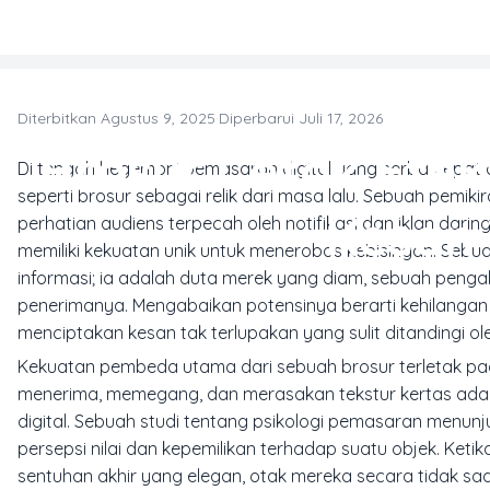
Skip to main content
Diterbitkan Agustus 9, 2025
·
Diperbarui Juli 17, 2026
Brosur Cetak Efek
Di tengah hegemoni pemasaran digital yang serba cepat 
seperti brosur sebagai relik dari masa lalu. Sebuah pemik
Kesan 
perhatian audiens terpecah oleh notifikasi dan iklan dari
memiliki kekuatan unik untuk menerobos kebisingan. Sebuah
informasi; ia adalah duta merek yang diam, sebuah peng
penerimanya. Mengabaikan potensinya berarti kehilanga
menciptakan kesan tak terlupakan yang sulit ditandingi ole
Kekuatan pembeda utama dari sebuah brosur terletak pad
menerima, memegang, dan merasakan tekstur kertas adalah 
digital. Sebuah studi tentang psikologi pemasaran menu
persepsi nilai dan kepemilikan terhadap suatu objek. Ket
sentuhan akhir yang elegan, otak mereka secara tidak sad