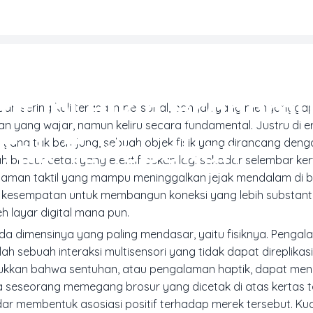
MARKETING & MEDIA PROMOSI
tif Ini Bikin Brandm
dan sering kali terasa impersonal, banyak yang mengangga
iran yang wajar, namun keliru secara fundamental. Justru di 
Tak Terlupakan
ng yang tak berujung, sebuah objek fisik yang dirancang den
 brosur cetak yang efektif bukan lagi sekadar selembar kert
alaman taktil yang mampu meninggalkan jejak mendalam di 
n kesempatan untuk membangun koneksi yang lebih substant
h layar digital mana pun.
a dimensinya yang paling mendasar, yaitu fisiknya. Penga
sebuah interaksi multisensori yang tidak dapat direplikasi
njukkan bahwa sentuhan, atau pengalaman haptik, dapat me
ika seseorang memegang brosur yang dicetak di atas kertas 
ar membentuk asosiasi positif terhadap merek tersebut. Kual