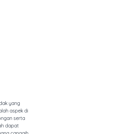
ndak yang
dalah aspek di
ongan serta
ah dapat
 yang canggih