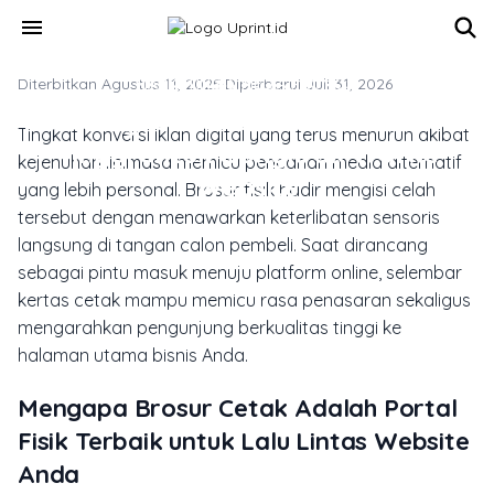
Skip to main content
menu
Diterbitkan Agustus 11, 2025
MARKETING & MEDIA PROMOSI
·
Diperbarui Juli 31, 2026
7 Strategi Cetak Brosur Berkonversi
Tingkat konversi iklan digital yang terus menurun akibat
Tinggi untuk Dongkrak Traffic
kejenuhan linimasa memicu pencarian media alternatif
Website
yang lebih personal. Brosur fisik hadir mengisi celah
tersebut dengan menawarkan keterlibatan sensoris
langsung di tangan calon pembeli. Saat dirancang
sebagai pintu masuk menuju platform online, selembar
kertas cetak mampu memicu rasa penasaran sekaligus
mengarahkan pengunjung berkualitas tinggi ke
halaman utama bisnis Anda.
Mengapa Brosur Cetak Adalah Portal
Fisik Terbaik untuk Lalu Lintas Website
Anda