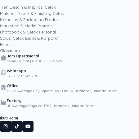
keputusan cetak, dari kartu nama, brosur,
sampai kemasan produk, selalu dengan
Tren Desain & Inspirasi Cetak
kacamata data dan dampak bisnis nyata.
Material, Teknik & Finishing Cetak
Kemasan & Packaging Produk
Marketing & Media Promosi
Photobook & Cetak Personal
Popular
Solusi Cetak Bisnis & Korporat
Penulis
Glosarium
Jam Operasional
Senin–Jumat | 09.00 – 18.00 WIB
WhatsApp
+62 812 12345 290
Office
Ruko Swadaya City Square Blok 1 no. 10, Jelambar, Jakarta Barat
Factory
Jl. Swadaya Raya no. 1762, Jelambar, Jakarta Barat
Ikuti Kami