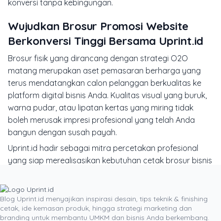
konversi tanpa kebingungan.
Wujudkan Brosur Promosi Website
Berkonversi Tinggi Bersama Uprint.id
Brosur fisik yang dirancang dengan strategi O2O
matang merupakan aset pemasaran berharga yang
terus mendatangkan calon pelanggan berkualitas ke
platform digital bisnis Anda. Kualitas visual yang buruk,
warna pudar, atau lipatan kertas yang miring tidak
boleh merusak impresi profesional yang telah Anda
bangun dengan susah payah.
Uprint.id hadir sebagai mitra percetakan profesional
yang siap merealisasikan kebutuhan cetak brosur bisnis
Anda dengan presisi tinggi. Didukung mesin offset
digital terkini, ketepatan warna dan kerapian
pemotongan terjamin di setiap lembar produksi.
Blog Uprint.id menyajikan inspirasi desain, tips teknik & finishing
cetak, ide kemasan produk, hingga strategi marketing dan
Kunjungi langsung layanan
Cetak Brosur Uprint.id
untuk
branding untuk membantu UMKM dan bisnis Anda berkembang.