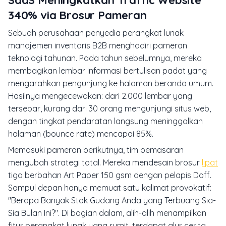
SaaS Meningkatkan Traffic Website
340% via Brosur Pameran
Sebuah perusahaan penyedia perangkat lunak
manajemen inventaris B2B menghadiri pameran
teknologi tahunan. Pada tahun sebelumnya, mereka
membagikan lembar informasi bertulisan padat yang
mengarahkan pengunjung ke halaman beranda umum.
Hasilnya mengecewakan: dari 2.000 lembar yang
tersebar, kurang dari 30 orang mengunjungi situs web,
dengan tingkat pendaratan langsung meninggalkan
halaman (bounce rate) mencapai 85%.
Memasuki pameran berikutnya, tim pemasaran
mengubah strategi total. Mereka mendesain brosur
lipat
tiga berbahan Art Paper 150 gsm dengan pelapis Doff.
Sampul depan hanya memuat satu kalimat provokatif:
"Berapa Banyak Stok Gudang Anda yang Terbuang Sia-
Sia Bulan Ini?". Di bagian dalam, alih-alih menampilkan
fitur perangkat lunak yang rumit, terdapat alur cerita