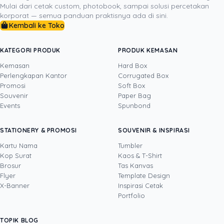
memilih variasi bahan, gramasi, serta opsi pelapis akhir
Mulai dari cetak custom, photobook, sampai solusi percetakan
yang paling sesuai dengan anggaran kampanye Anda.
korporat — semua panduan praktisnya ada di sini.
Konsultasikan kebutuhan media cetak Anda hari ini
Kembali ke Toko
bersama tim ahli Uprint.id untuk hasil cetakan yang
memukau dan berkonversi tinggi.
KATEGORI PRODUK
PRODUK KEMASAN
Kemasan
Hard Box
Perlengkapan Kantor
Corrugated Box
Promosi
Soft Box
DITULIS OLEH
Souvenir
Paper Bag
Events
Spunbond
Yustian Tenegar
· Cofounder
Yustian Tenegar adalah Founder & CEO
STATIONERY & PROMOSI
SOUVENIR & INSPIRASI
Uprint.id, pakar dengan pengalaman lebih dari
20 tahun yang menguasai tiga disiplin
Kartu Nama
Tumbler
sekaligus: produksi percetakan dan kemasan
Kop Surat
Kaos & T-Shirt
Lihat profil →
Lihat semua penulis
(offset, digital printing, quality control), digital
Brosur
Tas Kanvas
marketing, serta pemrograman dan AI. Ia
Flyer
Template Design
memahami bisnis cetak langsung dari lantai
X-Banner
Inspirasi Cetak
produksi sampai baris kode, dari menghitung
Portfolio
biaya per unit hingga membangun sendiri
sistem AI internal Uprint. Tulisannya membahas
TOPIK BLOG
SHARE POST: