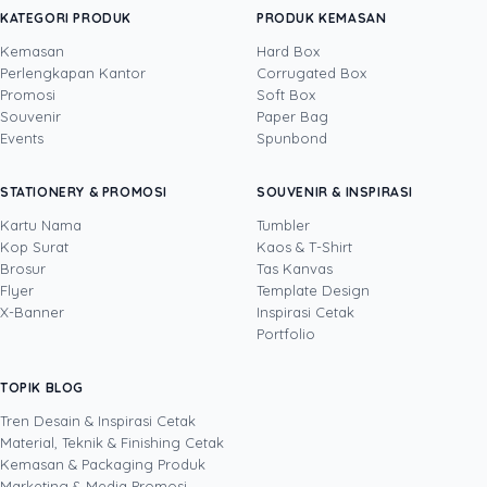
bertahan, tetapi juga berkembang pesat.
KATEGORI PRODUK
PRODUK KEMASAN
Kemasan
Hard Box
Perlengkapan Kantor
Corrugated Box
Promosi
Soft Box
DITULIS OLEH
Souvenir
Paper Bag
Events
Spunbond
Devito
· CFO
Devito adalah CFO sekaligus COO Uprint.id
STATIONERY & PROMOSI
SOUVENIR & INSPIRASI
dengan pengalaman lebih dari 15 tahun di
bidang keuangan dan operasional bisnis. Ia
Kartu Nama
Tumbler
menjaga dua sisi perusahaan sekaligus:
Kop Surat
Kaos & T-Shirt
Lihat profil →
Lihat semua penulis
kesehatan finansial (arus kas, margin, strategi
Brosur
Tas Kanvas
harga) dan kelancaran operasional produksi di
Flyer
Template Design
industri percetakan serta kemasan B2B, dari
X-Banner
Inspirasi Cetak
kontrol kualitas hingga manajemen vendor.
Portfolio
Lewat tulisannya, ia menerjemahkan angka
yang rumit menjadi keputusan sederhana,
TOPIK BLOG
SHARE POST:
membantu pembaca menimbang biaya cetak
brosur, kemasan, atau banner sebagai investasi
Tren Desain & Inspirasi Cetak
yang jelas hitungan untungnya.
Material, Teknik & Finishing Cetak
Kemasan & Packaging Produk
Marketing & Media Promosi