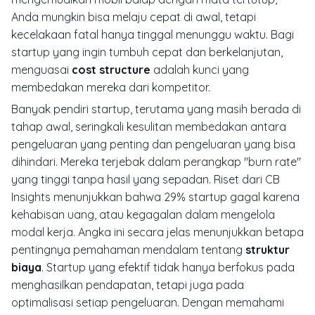
Anda mungkin bisa melaju cepat di awal, tetapi
kecelakaan fatal hanya tinggal menunggu waktu. Bagi
startup yang ingin tumbuh cepat dan berkelanjutan,
menguasai
cost structure
adalah kunci yang
membedakan mereka dari kompetitor.
Banyak pendiri startup, terutama yang masih berada di
tahap awal, seringkali kesulitan membedakan antara
pengeluaran yang penting dan pengeluaran yang bisa
dihindari. Mereka terjebak dalam perangkap "burn rate"
yang tinggi tanpa hasil yang sepadan. Riset dari CB
Insights menunjukkan bahwa 29% startup gagal karena
kehabisan uang, atau kegagalan dalam mengelola
modal kerja. Angka ini secara jelas menunjukkan betapa
pentingnya pemahaman mendalam tentang
struktur
biaya
. Startup yang efektif tidak hanya berfokus pada
menghasilkan pendapatan, tetapi juga pada
optimalisasi setiap pengeluaran. Dengan memahami