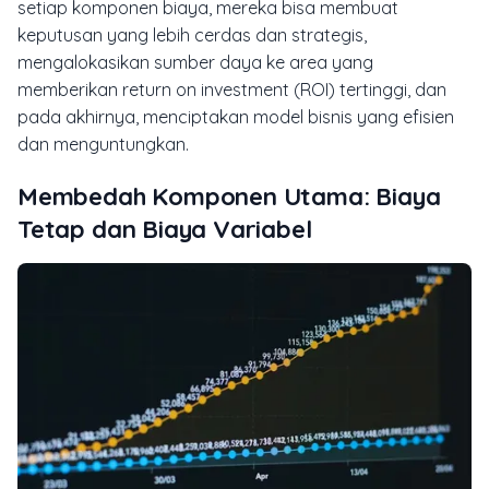
setiap komponen biaya, mereka bisa membuat
keputusan yang lebih cerdas dan strategis,
mengalokasikan sumber daya ke area yang
memberikan
return on investment
(ROI) tertinggi, dan
pada akhirnya, menciptakan model bisnis yang efisien
dan menguntungkan.
Membedah Komponen Utama: Biaya
Tetap dan Biaya Variabel