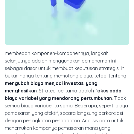
membedah komponen-komponennya, langkah
selanjutnya adalah menggunakan pemahaman ini
sebagai dasar untuk membuat keputusan strategis. Ini
bukan hanya tentang memotong biaya, tetapi tentang
mengubah biaya menjadi investasi yang
menghasilkan
. Strategi pertama adalah
fokus pada
biaya variabel yang mendorong pertumbuhan
. Tidak
semua biaya variabel itu sama. Beberapa, seperti biaya
pemasaran yang efektif, secara langsung berkorelasi
dengan peningkatan pendapatan. Analisis data untuk
menemukan kampanye pemasaran mana yang