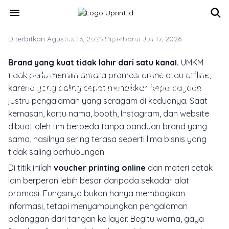
Skip to main content
menu
Diterbitkan Agustus 16, 2025
MARKETING & MEDIA PROMOSI
·
Diperbarui Juli 17, 2026
Brand UMKM Lebih Konsisten
Brand yang kuat tidak lahir dari satu kanal.
UMKM
dengan Voucher Printing Online dan
tidak perlu memilih antara promosi online atau offline,
Materi Cetak yang Nyambung
karena yang paling cepat menaikkan kepercayaan
justru pengalaman yang seragam di keduanya. Saat
kemasan, kartu nama, booth, Instagram, dan website
dibuat oleh tim berbeda tanpa panduan brand yang
sama, hasilnya sering terasa seperti lima bisnis yang
tidak saling berhubungan.
Di titik inilah
voucher printing online
dan materi cetak
lain berperan lebih besar daripada sekadar alat
promosi. Fungsinya bukan hanya membagikan
informasi, tetapi menyambungkan pengalaman
pelanggan dari tangan ke layar. Begitu warna, gaya