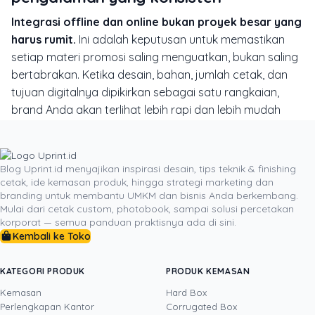
Integrasi offline dan online bukan proyek besar yang
harus rumit.
Ini adalah keputusan untuk memastikan
setiap materi promosi saling menguatkan, bukan saling
bertabrakan. Ketika desain, bahan, jumlah cetak, dan
tujuan digitalnya dipikirkan sebagai satu rangkaian,
brand Anda akan terlihat lebih rapi dan lebih mudah
dipercaya.
Mulailah dari materi yang paling sering dipakai: kartu
nama, flyer, stiker kemasan, poster, atau voucher. Tinjau
Blog Uprint.id menyajikan inspirasi desain, tips teknik & finishing
cetak, ide kemasan produk, hingga strategi marketing dan
apakah semuanya sudah membawa pesan yang sama
branding untuk membantu UMKM dan bisnis Anda berkembang.
dan mengarahkan pelanggan ke langkah digital yang
Mulai dari cetak custom, photobook, sampai solusi percetakan
jelas. Jika belum, sekarang saat yang tepat untuk
korporat — semua panduan praktisnya ada di sini.
Kembali ke Toko
merapikannya bersama Uprint agar fungsi cetaknya
tidak berhenti di tampilan, tetapi benar-benar
mendukung hasil bisnis yang Anda incar.
KATEGORI PRODUK
PRODUK KEMASAN
Kemasan
Hard Box
Perlengkapan Kantor
Corrugated Box