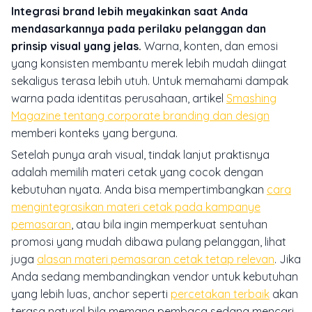
Integrasi brand lebih meyakinkan saat Anda
mendasarkannya pada perilaku pelanggan dan
prinsip visual yang jelas.
Warna, konten, dan emosi
yang konsisten membantu merek lebih mudah diingat
sekaligus terasa lebih utuh. Untuk memahami dampak
warna pada identitas perusahaan, artikel
Smashing
Magazine tentang corporate branding dan design
memberi konteks yang berguna.
Setelah punya arah visual, tindak lanjut praktisnya
adalah memilih materi cetak yang cocok dengan
kebutuhan nyata. Anda bisa mempertimbangkan
cara
mengintegrasikan materi cetak pada kampanye
pemasaran
, atau bila ingin memperkuat sentuhan
promosi yang mudah dibawa pulang pelanggan, lihat
juga
alasan materi pemasaran cetak tetap relevan
. Jika
Anda sedang membandingkan vendor untuk kebutuhan
yang lebih luas, anchor seperti
percetakan terbaik
akan
terasa natural bila memang pembaca sedang mencari