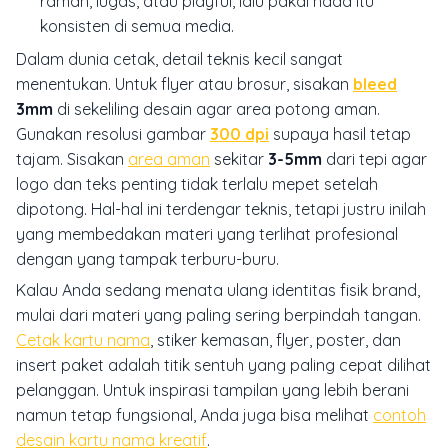
ramah, lugas, atau playful, lalu pakai nada itu
konsisten di semua media.
Dalam dunia cetak, detail teknis kecil sangat
menentukan. Untuk flyer atau brosur, sisakan
bleed
3mm
di sekeliling desain agar area potong aman.
Gunakan resolusi gambar
300 dpi
supaya hasil tetap
tajam. Sisakan
area aman
sekitar
3-5mm
dari tepi agar
logo dan teks penting tidak terlalu mepet setelah
dipotong. Hal-hal ini terdengar teknis, tetapi justru inilah
yang membedakan materi yang terlihat profesional
dengan yang tampak terburu-buru.
Kalau Anda sedang menata ulang identitas fisik brand,
mulai dari materi yang paling sering berpindah tangan.
Cetak kartu nama
, stiker kemasan, flyer, poster, dan
insert paket adalah titik sentuh yang paling cepat dilihat
pelanggan. Untuk inspirasi tampilan yang lebih berani
namun tetap fungsional, Anda juga bisa melihat
contoh
desain kartu nama kreatif
.