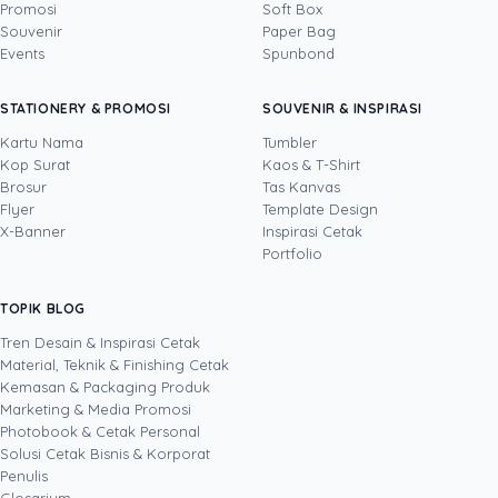
Promosi
Soft Box
DITULIS OLEH
Souvenir
Paper Bag
Events
Spunbond
Steven NG
· Project Manager
Steven adalah praktisi marketing dengan
STATIONERY & PROMOSI
SOUVENIR & INSPIRASI
pengalaman lebih dari 8 tahun di bidang
project management. Sebagai Project Manager
Kartu Nama
Tumbler
Uprint.id, ia mengelola proyek pemasaran lintas
Kop Surat
Kaos & T-Shirt
Lihat profil →
Lihat semua penulis
fungsi dari tahap perencanaan hingga
Brosur
Tas Kanvas
penyelesaian, termasuk kampanye yang
Flyer
Template Design
memadukan kanal digital dengan material
X-Banner
Inspirasi Cetak
cetak seperti brosur, banner, kartu nama, dan
Portfolio
kemasan produk. Dengan pendekatan
sistematis dan berorientasi hasil, ia menulis
TOPIK BLOG
SHARE POST:
berdasarkan pengalaman langsung
mengeksekusi proyek cetak, sehingga setiap
Tren Desain & Inspirasi Cetak
strategi yang ia bagikan teruji di lapangan dan
Material, Teknik & Finishing Cetak
selaras dengan tujuan bisnis.
Kemasan & Packaging Produk
Marketing & Media Promosi
Photobook & Cetak Personal
Popular
Solusi Cetak Bisnis & Korporat
Penulis