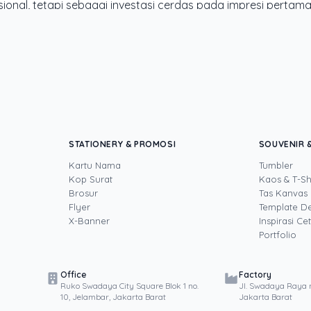
sional, tetapi sebagai investasi cerdas pada impresi pertam
 kartu nama yang sekadarnya, dan mulai merancang sebuah 
rand Anda.
kar dengan pengalaman lebih dari 20 tahun yang menguasai tiga di
STATIONERY & PROMOSI
SOUVENIR &
igital printing, quality control), digital marketing, serta pemrogra
Kartu Nama
Tumbler
i sampai baris kode, dari menghitung biaya per unit hingga memba
Kop Surat
Kaos & T-Sh
utusan cetak, dari kartu nama, brosur, sampai kemasan produk, sel
Brosur
Tas Kanvas
Flyer
Template D
X-Banner
Inspirasi Ce
Portfolio
Office
Factory
Artikel Lainnya
Ruko Swadaya City Square Blok 1 no.
Jl. Swadaya Raya n
10, Jelambar, Jakarta Barat
Jakarta Barat