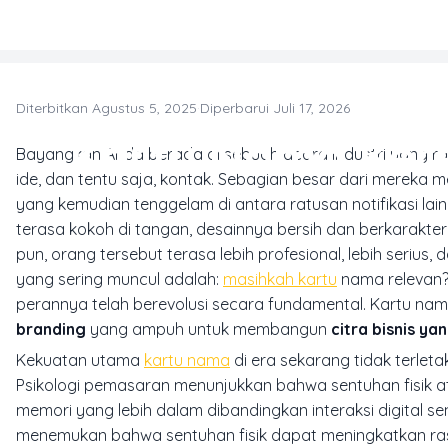
Skip to main content
Diterbitkan Agustus 5, 2025
·
Diperbarui Juli 17, 2026
Kartu Nama Kere
Bayangkan Anda berada di sebuah acara industri yang ra
ide, dan tentu saja, kontak. Sebagian besar dari mereka me
yang kemudian tenggelam di antara ratusan notifikasi la
terasa kokoh di tangan, desainnya bersih dan berkarakter
pun, orang tersebut terasa lebih profesional, lebih serius
yang sering muncul adalah:
masihkah kartu
nama relevan?
perannya telah berevolusi secara fundamental. Kartu n
branding
yang ampuh untuk membangun
citra bisnis ya
Kekuatan utama
kartu nama
di era sekarang tidak terleta
Psikologi pemasaran menunjukkan bahwa sentuhan fisik 
memori yang lebih dalam dibandingkan interaksi digital s
menemukan bahwa sentuhan fisik dapat meningkatkan rasa