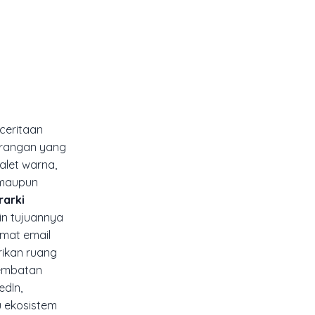
ceritaan
urangan yang
palet warna,
, maupun
rarki
in tujuannya
amat email
rikan ruang
jembatan
edIn,
u ekosistem