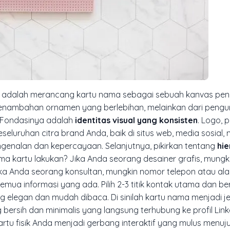
ya adalah merancang kartu nama sebagai sebuah kanvas pen
 penambahan ornamen yang berlebihan, melainkan dari peng
 Fondasinya adalah
identitas visual yang konsisten
. Logo, 
eluruhan citra brand Anda, baik di situs web, media sosial
genalan dan kepercayaan. Selanjutnya, pikirkan tentang
hie
ima kartu lakukan? Jika Anda seorang desainer grafis, mungk
ika Anda seorang konsultan, mungkin nomor telepon atau al
ua informasi yang ada. Pilih 2-3 titik kontak utama dan be
g elegan dan mudah dibaca. Di sinilah kartu nama menjadi 
bersih dan minimalis yang langsung terhubung ke profil Link
artu fisik Anda menjadi gerbang interaktif yang mulus menuj