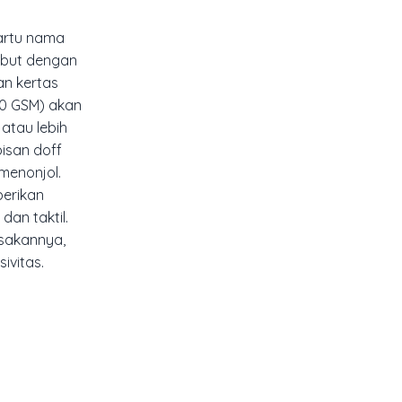
kartu nama
sebut dengan
an kertas
00 GSM) akan
atau lebih
pisan
doff
menonjol.
berikan
an taktil.
asakannya,
ivitas.