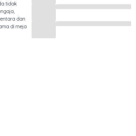
a tidak
engaja,
mentara dan
lama di meja