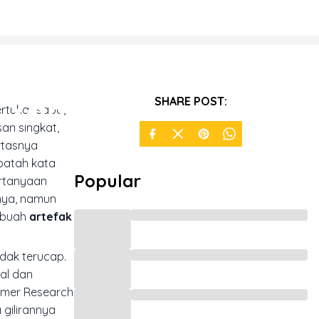
s Yang
SHARE POST:
rtukar sapa,
san singkat,
rtasnya
epatah kata
Popular
ertanyaan
nya, namun
sebuah
artefak
idak terucap.
al dan
umer Research
gilirannya