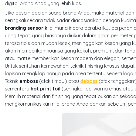
digital brand Anda yang lebih luas.
Jika desain adalah suara brand Anda, maka material dan t
seringkali secara tidak sadar diasosiasikan dengan kuali
branding sensorik
, di mana indera peraba ikut berperan
yang tepat, yang biasanya diukur dalam gram per meter p
terasa tipis dan mudah lecek, meninggalkan kesan yang k
akan memberikan nuansa yang kokoh, premium, dan tahan
atau
matte
memberikan kesan modern dan elegan, semen
Untuk sentuhan kemewahan, teknik
finishing
khusus dapat
lapisan mengkilap hanya pada area tertentu seperti logo 
Teknik
emboss
(efek timbul) atau
deboss
(efek tenggelam
sementara
hot print foil
(seringkali berwarna emas atau 
Memilih material dan
finishing
yang tepat bukanlah sekadar 
mengkomunikasikan nilai brand Anda bahkan sebelum pen