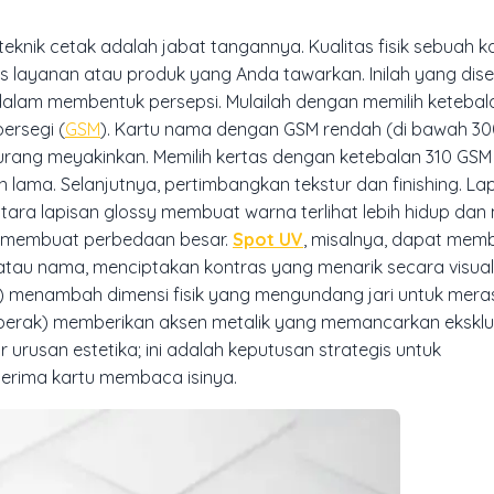
eknik cetak adalah jabat tangannya. Kualitas fisik sebuah 
tas layanan atau produk yang Anda tawarkan. Inilah yang di
 dalam membentuk persepsi. Mulailah dengan memilih ketebal
ersegi (
GSM
). Kartu nama dengan GSM rendah (di bawah 3
urang meyakinkan. Memilih kertas dengan ketebalan 310 GSM 
 lama. Selanjutnya, pertimbangkan tekstur dan
finishing
. La
tara lapisan
glossy
membuat warna terlihat lebih hidup dan 
 membuat perbedaan besar.
Spot UV
, misalnya, dapat mem
atau nama, menciptakan kontras yang menarik secara visual d
) menambah dimensi fisik yang mengundang jari untuk mer
perak) memberikan aksen metalik yang memancarkan eksklus
urusan estetika; ini adalah keputusan strategis untuk
erima kartu membaca isinya.