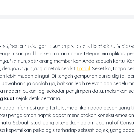
MARKETING & MEDIA PROMOSI
n Untuk Citra Bisni
mai, bertemu dengan puluhan profesional berbakat. Anda be
ngirimkan profil LinkedIn atau nomor telepon via aplikasi pe
Kuat
innya. Namun, satu orang memberikan Anda sebuah kartu. Ke
, dengan logo yang dicetak sedikit
timbul
. Seketika, tanpa s
, dan lebih mudah diingat. Di tengah gempuran dunia digital, p
 Jawabannya adalah ya, bahkan lebih relevan dari sebelum
ama modern bukan lagi sekadar penyimpan data, melainkan 
ng kuat
sejak detik pertama.
k pada informasi yang tertulis, melainkan pada pesan yang t
atau pengalaman haptik dapat menciptakan koneksi emosion
emata. Sebuah studi yang diterbitkan dalam
Journal of Cons
 kepemilikan psikologis terhadap sebuah objek, yang pada 