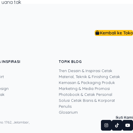
a yang tak
kartu yang
Kembali ke Toko
siplin
 INSPIRASI
TOPIK BLOG
man dan AI. Ia
Tren Desain & Inspirasi Cetak
ngun sendiri
irt
Material, Teknik & Finishing Cetak
alu dengan
Kemasan & Packaging Produk
esign
Marketing & Media Promosi
tak
Photobook & Cetak Personal
Solusi Cetak Bisnis & Korporat
Penulis
Glosarium
Ikuti Kami
o. 1762, Jelambar,