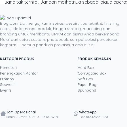
yang tak ternilai. Jangan melihatnya sebagai biaya opera
tergantikan. Inilah saatnya untuk berhenti menggunakan
benar-benar merepresentasikan kekuatan dan keunikan b
Blog Uprint.id menyajikan inspirasi desain, tips teknik & finishing
cetak, ide kemasan produk, hingga strategi marketing dan
branding untuk membantu UMKM dan bisnis Anda berkembang.
DITULIS OLEH
Mulai dari cetak custom, photobook, sampai solusi percetakan
korporat — semua panduan praktisnya ada di sini.
Yustian Tenegar
· Cofounder
Yustian Tenegar adalah Founder & CEO Uprint.id, pa
KATEGORI PRODUK
PRODUK KEMASAN
sekaligus: produksi percetakan dan kemasan (offset, d
Kemasan
Hard Box
memahami bisnis cetak langsung dari lantai produks
Perlengkapan Kantor
Corrugated Box
sistem AI internal Uprint. Tulisannya membahas kep
Lihat profil →
Lihat semua penulis
Promosi
Soft Box
kacamata data dan dampak bisnis nyata.
Souvenir
Paper Bag
Events
Spunbond
Jam Operasional
WhatsApp
Senin–Jumat | 09.00 – 18.00 WIB
+62 812 12345 290