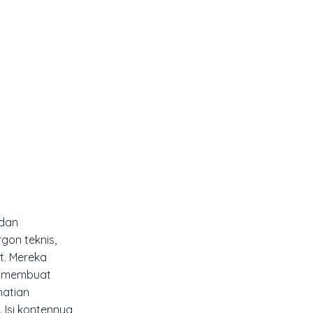
 dan
gon teknis,
t. Mereka
u membuat
hatian
Isi kontennya