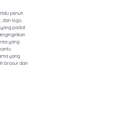
rlalu penuh
, dan logo,
n yang padat
enginginkan
area yang
bantu
tama yang
h brosur dari