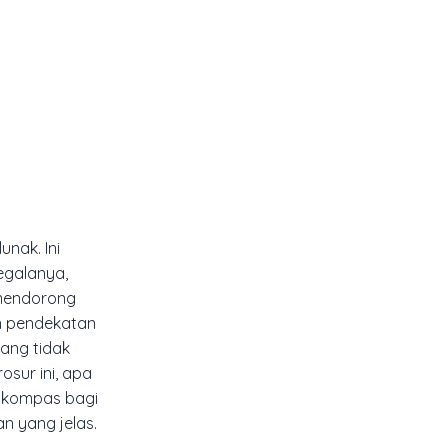
nak. Ini
egalanya,
 mendorong
n pendekatan
yang tidak
sur ini, apa
i kompas bagi
n yang jelas.