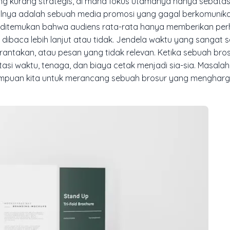
ng kurang strategis, di mana fokus utamanya hanya sebat
ilnya adalah sebuah media promosi yang gagal berkomunika
k, ditemukan bahwa audiens rata-rata hanya memberikan per
ibaca lebih lanjut atau tidak. Jendela waktu yang sangat se
erantakan, atau pesan yang tidak relevan. Ketika sebuah bro
stasi waktu, tenaga, dan biaya cetak menjadi sia-sia. Masal
kemampuan kita untuk merancang sebuah brosur yang menghar