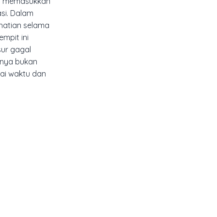
as memasukkan
si. Dalam
hatian selama
mpit ini
sur gagal
ahnya bukan
gai waktu dan