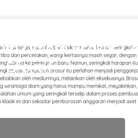
MARKETING & MEDIA PROMOSI
um Dalam Brosur Ce
da habisnya, sebuah objek fisik bernama brosur seringkali 
tiba dari percetakan, wangi kertasnya masih segar, dengan
Efektif
ghubung ke pelanggan baru. Namun, seringkali harapan itu
ningkat, dan tumpukan brosur itu perlahan menjadi pengganja
isebabkan oleh mediumnya, melainkan oleh eksekusinya. Bros
rang wiraniaga diam yang harus mampu memikat, meyakinkan,
alahan umum yang seringkali terselip dalam proses pembu
klasik ini dari sekadar pemborosan anggaran menjadi aset