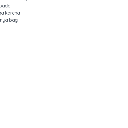
ipada
ga karena
gnya bagi