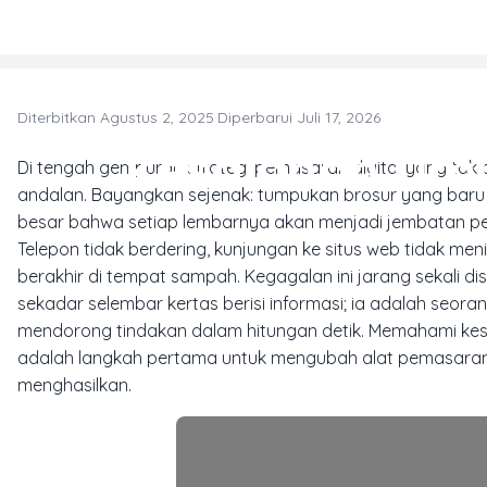
Skip to main content
Diterbitkan Agustus 2, 2025
·
Diperbarui Juli 17, 2026
Kesalahan Um
Di tengah gempuran strategi pemasaran digital yang tak a
andalan. Bayangkan sejenak: tumpukan brosur yang baru 
besar bahwa setiap lembarnya akan menjadi jembatan pen
Telepon tidak berdering, kunjungan ke situs web tidak me
berakhir di tempat sampah. Kegagalan ini jarang sekali d
sekadar selembar kertas berisi informasi; ia adalah seo
mendorong tindakan dalam hitungan detik. Memahami kes
adalah langkah pertama untuk mengubah alat pemasaran 
menghasilkan.