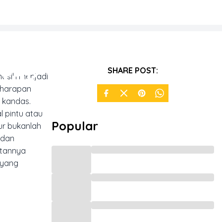
tak
SHARE POST:
masih menjadi
 harapan
 kandas.
l pintu atau
Popular
ur bukanlah
 dan
atannya
 yang