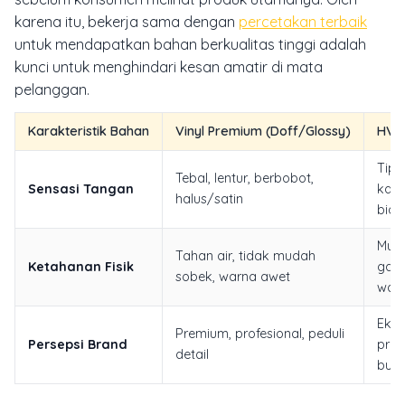
karena itu, bekerja sama dengan
percetakan terbaik
untuk mendapatkan bahan berkualitas tinggi adalah
kunci untuk menghindari kesan amatir di mata
pelanggan.
Karakteristik Bahan
Vinyl Premium (Doff/Glossy)
HVS 
Tipis
Tebal, lentur, berbobot,
Sensasi Tangan
kasa
halus/satin
bias
Muda
Tahan air, tidak mudah
Ketahanan Fisik
gam
sobek, warna awet
warn
Ekon
Premium, profesional, peduli
Persepsi Brand
prest
detail
buru