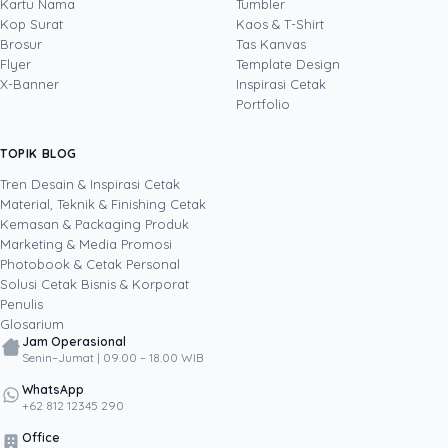
sales, operasional, pemasaran, pengembangan
Kartu Nama
Tumbler
bisnis, dan layanan keuangan. Sebagai Head of
Kop Surat
Kaos & T-Shirt
Lihat profil →
Lihat semua penulis
Sales Uprint.id, ia setiap hari mendampingi
Brosur
Tas Kanvas
pelanggan B2B memilih solusi cetak yang tepat,
Flyer
Template Design
dari kartu nama, brosur, dan banner untuk
X-Banner
Inspirasi Cetak
kebutuhan penjualan hingga kemasan produk
Portfolio
untuk memperkuat brand. Berbekal rekam jejak
memimpin tim, membangun hubungan
TOPIK BLOG
SHARE POST:
pelanggan strategis, dan menyempurnakan
proses bisnis, ia menulis dari pengalaman
Tren Desain & Inspirasi Cetak
nyata di lapangan tentang bagaimana materi
Material, Teknik & Finishing Cetak
cetak membantu bisnis menutup lebih banyak
Kemasan & Packaging Produk
transaksi dan bertumbuh secara berkelanjutan.
Marketing & Media Promosi
Photobook & Cetak Personal
Popular
Solusi Cetak Bisnis & Korporat
Penulis
Glosarium
Jam Operasional
Senin–Jumat | 09.00 – 18.00 WIB
WhatsApp
+62 812 12345 290
Office