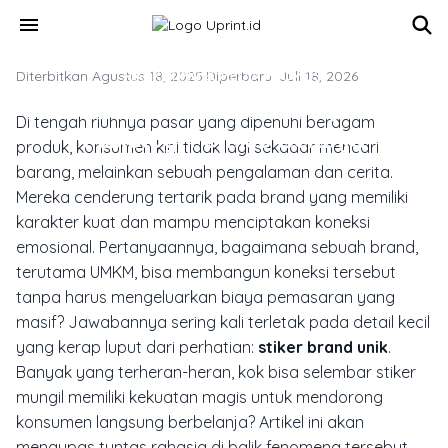
Skip to main content
menu
Diterbitkan Agustus 18, 2025
MARKETING & MEDIA PROMOSI
·
Diperbarui Juli 18, 2026
Cetak Stiker Brand Unik, Trik
Di tengah riuhnya pasar yang dipenuhi beragam
Psikologi Pemicu Belanja
produk, konsumen kini tidak lagi sekadar mencari
barang, melainkan sebuah pengalaman dan cerita.
Mereka cenderung tertarik pada brand yang memiliki
karakter kuat dan mampu menciptakan koneksi
emosional. Pertanyaannya, bagaimana sebuah brand,
terutama UMKM, bisa membangun koneksi tersebut
tanpa harus mengeluarkan biaya pemasaran yang
masif? Jawabannya sering kali terletak pada detail kecil
yang kerap luput dari perhatian:
stiker brand unik
.
Banyak yang terheran-heran, kok bisa selembar stiker
mungil memiliki kekuatan magis untuk mendorong
konsumen langsung berbelanja? Artikel ini akan
mengupas tuntas rahasia di balik fenomena tersebut,