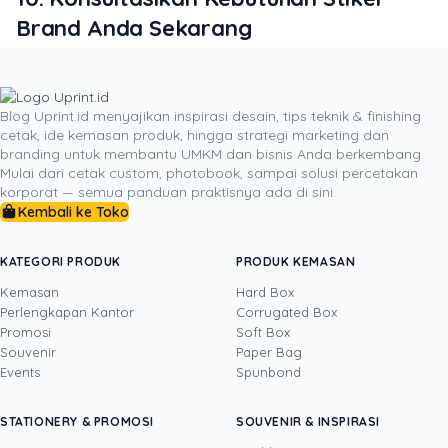
Brand Anda Sekarang
Anda bisa menghindari jebakan salah pilih bahan dan
biaya cetak membengkak dengan berkonsultasi
langsung pada tim ahli cetak dari Uprint.id. Pastikan
Blog Uprint.id menyajikan inspirasi desain, tips teknik & finishing
cetak, ide kemasan produk, hingga strategi marketing dan
stiker brand Anda dicetak dengan presisi tinggi dan
branding untuk membantu UMKM dan bisnis Anda berkembang.
bahan terbaik demi membangun kepercayaan
Mulai dari cetak custom, photobook, sampai solusi percetakan
pelanggan. Hubungi kami hari ini melalui
layanan cetak
korporat — semua panduan praktisnya ada di sini.
stiker kustom Uprint.id
atau WhatsApp resmi kami untuk
Kembali ke Toko
mendapatkan
estimasi harga
transparan tanpa biaya
tersembunyi.
KATEGORI PRODUK
PRODUK KEMASAN
Kemasan
Hard Box
Perlengkapan Kantor
Corrugated Box
Promosi
Soft Box
DITULIS OLEH
Souvenir
Paper Bag
Events
Spunbond
Tinus
· Head of Sales
Tinus adalah profesional bisnis dengan
STATIONERY & PROMOSI
SOUVENIR & INSPIRASI
pengalaman lebih dari satu dekade di bidang