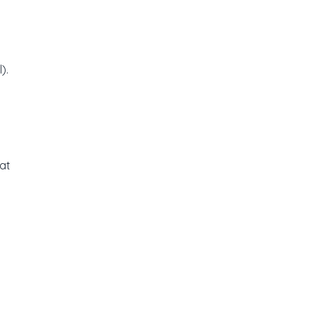
).
at