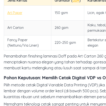
Jenis Kertas
Gramatur (
GSM
)
Karakterist
Art Paper
150 gsm
Licin, agak t
Kaku, tebal,
Art Carton
260 gsm
permukaan 
Fancy Paper
Bertekstur s
220–250 gsm
(Nettuno/Via Linen)
elegan
Penambahan finishing laminasi Doff pada Art Carton 26
menciptakan nuansa elegan yang tahan terhadap goresan ja
membuat kartu melengkung atau lusuh saat sampai di ta
Pohon Keputusan: Memilih Cetak Digital VDP vs O
Pilih metode cetak Digital Variable Data Printing (VDP)
lembar dengan volume order kecil (di bawah 500 pcs). Seb
kuantitas ribuan unit sebelum menambahkan elemen person
Memahami teknologi cetak sangat penting untuk menyeimba