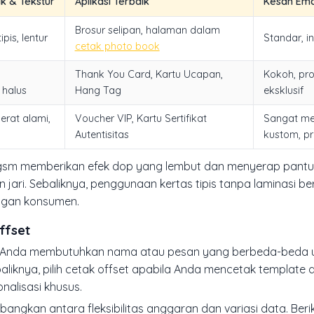
ik & Tekstur
Aplikasi Terbaik
Kesan Emo
Brosur selipan, halaman dalam
ipis, lentur
Standar, in
cetak photo book
Thank You Card, Kartu Ucapan,
Kokoh, pro
halus
Hang Tag
eksklusif
erat alami,
Voucher VIP, Kartu Sertifikat
Sangat m
Autentisitas
kustom, p
0 gsm memberikan efek dop yang lembut dan menyerap pantu
ri. Sebaliknya, penggunaan kertas tipis tanpa laminasi ber
ngan konsumen.
ffset
 jika Anda membutuhkan nama atau pesan yang berbeda-beda u
aliknya, pilih cetak offset apabila Anda mencetak template
alisasi khusus.
ngkan antara fleksibilitas anggaran dan variasi data. Beri