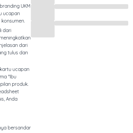
 branding UKM
tu ucapan
s konsumen.
i dari
i meningkatkan
njelasan dari
ng tulus dan
 kartu ucapan
ma "Ibu
pilan produk.
readsheet
is, Anda
anya bersandar