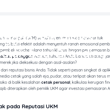
HOTOBOOK & CETAK PERSONAL
anggan dan Risiko C
il dan menengah (UKM) semakin gencar mencari cara untuk
 terbukti efektif adalah menyentuh ranah emosional pembel
Salah bagi Brandin
 pembeli, voucher ulang tahun khusus, hingga pengemasan 
yalitas pelanggan
. Namun, tahukah Anda bahwa strategi ya
a merek jika dieksekusi dengan asal-asalan?
ari reputasi bisnis Anda. Tidak seperti pesan singkat di apli
edia cetak yang salah eja, pudar, atau terlipat akan teru
iko di balik kesalahan
cetak personal
, kalkulasi kerugian fi
jib diterapkan oleh pemilik UKM agar investasi pemasaran 
tak pada Reputasi UKM