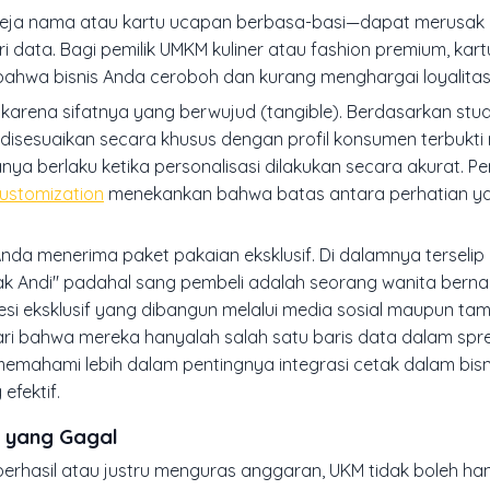
h eja nama atau kartu ucapan berbasa-basi—dapat merusak
 data. Bagi pemilik UMKM kuliner atau fashion premium, kar
l bahwa bisnis Anda ceroboh dan kurang menghargai loyalita
 karena sifatnya yang berwujud (
tangible
). Berdasarkan stud
g disesuaikan secara khusus dengan profil konsumen terbukt
anya berlaku ketika personalisasi dilakukan secara akurat. Pe
ustomization
menekankan bahwa batas antara perhatian ya
da menerima paket pakaian eksklusif. Di dalamnya terselip
pak Andi" padahal sang pembeli adalah seorang wanita berna
resi eksklusif yang dibangun melalui media sosial maupun tam
ari bahwa mereka hanyalah salah satu baris data dalam sp
memahami lebih dalam pentingnya integrasi cetak dalam bisn
efektif.
k yang Gagal
erhasil atau justru menguras anggaran, UKM tidak boleh h