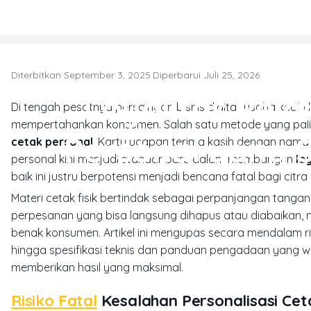
Skip to main content
Diterbitkan September 3, 2025
·
Diperbarui Juli 25, 2026
P
Loyalitas Pel
Di tengah pesatnya persaingan bisnis digital, usaha kec
mempertahankan konsumen. Salah satu metode yang paling
Personal yang 
cetak personal
. Kartu ucapan terima kasih dengan nama
personal kini menjadi standar baru dalam membangun
lo
baik ini justru berpotensi menjadi bencana fatal bagi citr
Materi cetak fisik bertindak sebagai perpanjangan tangan d
perpesanan yang bisa langsung dihapus atau diabaikan, m
benak konsumen. Artikel ini mengupas secara mendalam ris
hingga spesifikasi teknis dan panduan pengadaan yang wa
memberikan hasil yang maksimal.
Risiko Fatal
Kesalahan Personalisasi Ce