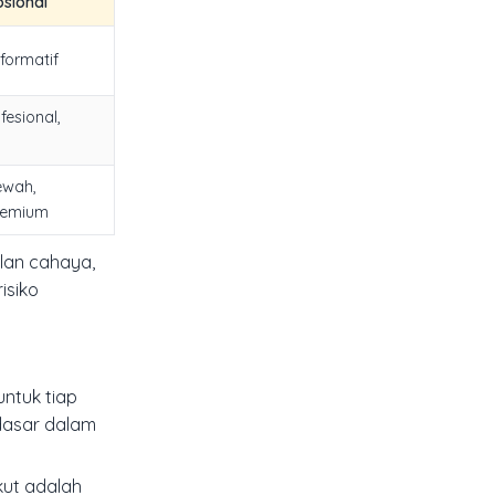
sional
formatif
fesional,
ewah,
remium
lan cahaya,
isiko
ntuk tiap
 dasar dalam
kut adalah