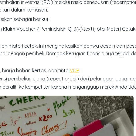
mbalian investasi (ROI) melalui rasio penebusan (
redemptio
sipkan dalam kemasan.
skan sebagai berikut:
h Klaim Voucher / Pemindaian QR}}{\text{Total Materi Cetak
an materi cetak, ini mengindikasikan bahwa desain dan pes
al dengan pembeli. Dampak kerugian finansialnya terjadi d
 biaya bahan kertas, dan tinta
VDP
.
nsi pembelian ulang (
repeat order
) dari pelanggan yang me
 beralih ke kompetitor karena menganggap merek Anda tidak