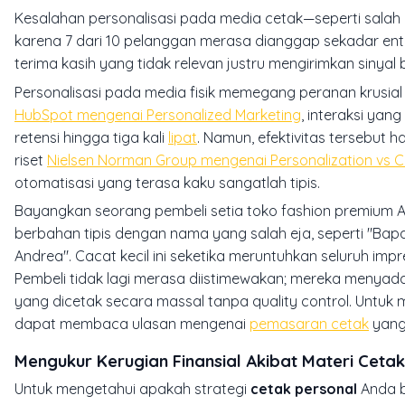
Kesalahan personalisasi pada media cetak—seperti sala
karena 7 dari 10 pelanggan merasa dianggap sekadar entri
terima kasih yang tidak relevan justru mengirimkan sinya
Personalisasi pada media fisik memegang peranan krusial
HubSpot mengenai Personalized Marketing
, interaksi yan
retensi hingga tiga kali
lipat
. Namun, efektivitas tersebut h
riset
Nielsen Norman Group mengenai Personalization vs C
otomatisasi yang terasa kaku sangatlah tipis.
Bayangkan seorang pembeli setia toko fashion premium An
berbahan tipis dengan nama yang salah eja, seperti "Ba
Andrea". Cacat kecil ini seketika meruntuhkan seluruh imp
Pembeli tidak lagi merasa diistimewakan; mereka menyad
yang dicetak secara massal tanpa quality control. Untuk 
dapat membaca ulasan mengenai
pemasaran cetak
yang 
Mengukur Kerugian Finansial Akibat Materi Ceta
Untuk mengetahui apakah strategi
cetak personal
Anda b