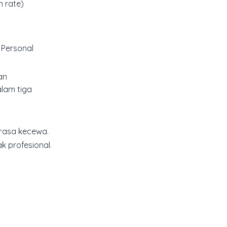
n rate
)
 Personal
an
alam tiga
rasa kecewa.
 profesional.