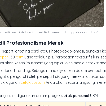
n teliti menciptakan impresi fisik premium bagi pelanggan UKM.
li Profesionalisme Merek
seperti greeting card atau Photobook promosi, gunakan k
Paper
150
gsm
yang terlalu tipis. Perbedaan tekstur fisik ini s
puskan kesan 'murahan' yang dipicu oleh media cetak stand
otional branding
. Sebagaimana dijelaskan dalam pembah
gat dipengaruhi oleh persepsi fisik yang mereka rasakan saa
tuk layanan
cetak custom
Anda akan secara langsung mene
.
yang lazim digunakan dalam proyek
cetak personal
UKM: