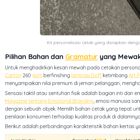
Kit personalisasi cetak yang disiapkan denga
Pilihan Bahan dan
Gramatur
yang Mewaki
Untuk menghadirkan kesan mewah pada cetakan personal 
Carton
260
gsm
berfinishing
laminasi Doff
ketimbang
Art 
menyampaikan nilai premium di jemari pelanggan, mengha
Sensasi taktil atau sentuhan fisik adalah bagian inti dari
em
Magazine tentang Emotional Branding
, emosi manusia san
dengan sebuah objek. Memilih bahan cetak yang tepat un
penilaian konsumen terhadap kualitas produk di dalamnya
Berikut adalah perbandingan karakteristik bahan kertas 