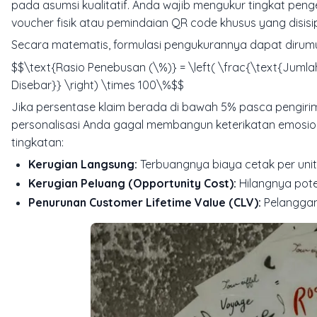
pada asumsi kualitatif. Anda wajib mengukur tingkat penge
voucher fisik atau pemindaian QR code khusus yang disi
Secara matematis, formulasi pengukurannya dapat dirumu
$$\text{Rasio Penebusan (\%)} = \left( \frac{\text{Jumla
Disebar}} \right) \times 100\%$$
Jika persentase klaim berada di bawah 5% pasca pengirim
personalisasi Anda gagal membangun keterikatan emosion
tingkatan:
Kerugian Langsung:
Terbuangnya biaya cetak per unit,
Kerugian Peluang (Opportunity Cost):
Hilangnya pote
Penurunan Customer Lifetime Value (CLV):
Pelanggan