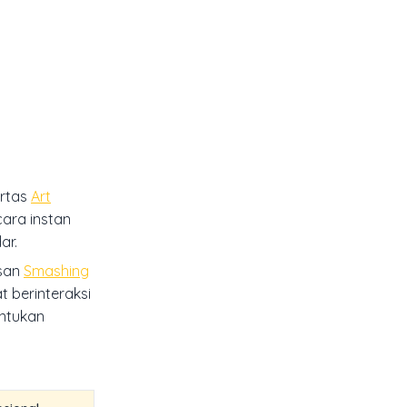
ertas
Art
ecara instan
ar.
asan
Smashing
t berinteraksi
ntukan