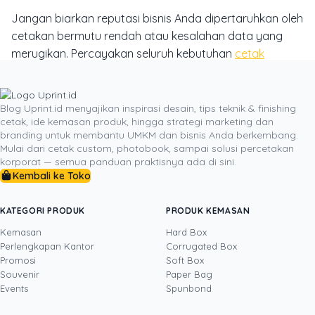
Jangan biarkan reputasi bisnis Anda dipertaruhkan oleh
cetakan bermutu rendah atau kesalahan data yang
merugikan. Percayakan seluruh kebutuhan
cetak
custom
dan personalisasi materi promosi Anda kepada
Uprint.id. Dengan dukungan mesin cetak berteknologi
canggih, standar prepress 300 DPI yang tajam, serta
Blog Uprint.id menyajikan inspirasi desain, tips teknik & finishing
cetak, ide kemasan produk, hingga strategi marketing dan
tim ahli berpengalaman, Uprint.id siap membantu Anda
branding untuk membantu UMKM dan bisnis Anda berkembang.
menghadirkan materi cetak personal yang memukau,
Mulai dari cetak custom, photobook, sampai solusi percetakan
presisi, dan memberikan kesan mendalam bagi setiap
korporat — semua panduan praktisnya ada di sini.
pelanggan Anda. Hubungi tim konsultan cetak Uprint.id
Kembali ke Toko
hari ini untuk mulai merancang kampanye cetak
personal terbaik bagi bisnis Anda!
KATEGORI PRODUK
PRODUK KEMASAN
Kemasan
Hard Box
Perlengkapan Kantor
Corrugated Box
Promosi
Soft Box
DITULIS OLEH
Souvenir
Paper Bag
Events
Spunbond
Yustian Tenegar
· Cofounder
Yustian Tenegar adalah Founder & CEO