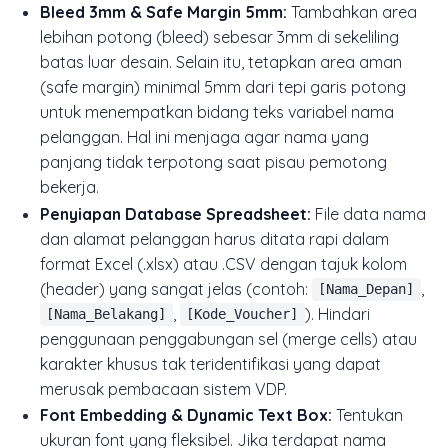
Bleed 3mm & Safe Margin 5mm:
Tambahkan area
lebihan potong (
bleed
) sebesar 3mm di sekeliling
batas luar desain. Selain itu, tetapkan area aman
(
safe margin
) minimal 5mm dari tepi garis potong
untuk menempatkan bidang teks variabel nama
pelanggan. Hal ini menjaga agar nama yang
panjang tidak terpotong saat pisau pemotong
bekerja.
Penyiapan Database Spreadsheet:
File data nama
dan alamat pelanggan harus ditata rapi dalam
format Excel (.xlsx) atau .CSV dengan tajuk kolom
(
header
) yang sangat jelas (contoh:
,
[Nama_Depan]
,
). Hindari
[Nama_Belakang]
[Kode_Voucher]
penggunaan penggabungan sel (
merge cells
) atau
karakter khusus tak teridentifikasi yang dapat
merusak pembacaan sistem VDP.
Font Embedding & Dynamic Text Box:
Tentukan
ukuran font yang fleksibel. Jika terdapat nama