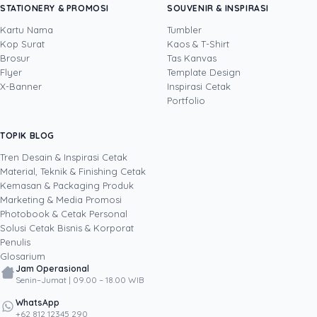
STATIONERY & PROMOSI
SOUVENIR & INSPIRASI
Uprint.id, pakar dengan pengalaman lebih dari
20 tahun yang menguasai tiga disiplin
Kartu Nama
Tumbler
sekaligus: produksi percetakan dan kemasan
Kop Surat
Kaos & T-Shirt
Lihat profil →
Lihat semua penulis
(offset, digital printing, quality control), digital
Brosur
Tas Kanvas
marketing, serta pemrograman dan AI. Ia
Flyer
Template Design
memahami bisnis cetak langsung dari lantai
X-Banner
Inspirasi Cetak
produksi sampai baris kode, dari menghitung
Portfolio
biaya per unit hingga membangun sendiri
sistem AI internal Uprint. Tulisannya membahas
TOPIK BLOG
SHARE POST:
keputusan cetak, dari kartu nama, brosur,
sampai kemasan produk, selalu dengan
Tren Desain & Inspirasi Cetak
kacamata data dan dampak bisnis nyata.
Material, Teknik & Finishing Cetak
Kemasan & Packaging Produk
Marketing & Media Promosi
Photobook & Cetak Personal
Popular
Solusi Cetak Bisnis & Korporat
Penulis
Glosarium
Jam Operasional
Senin–Jumat | 09.00 – 18.00 WIB
WhatsApp
+62 812 12345 290