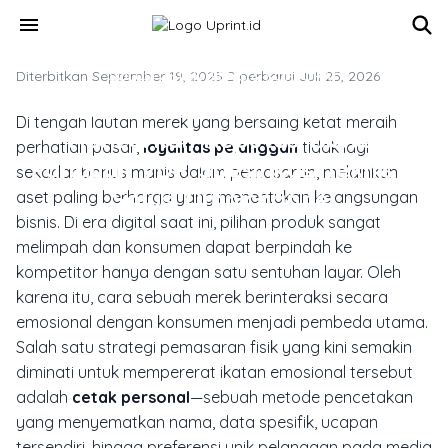
Skip to main content
menu
Diterbitkan September 19, 2025
SOLUSI CETAK BISNIS & KORPORAT
·
Diperbarui Juli 25, 2026
Salah Cetak Personal Bisa
Di tengah lautan merek yang bersaing ketat meraih
Hancurkan Reputasi Bisnis:
perhatian pasar,
loyalitas pelanggan
tidak lagi
Panduan VDP, Spesifikasi Teknis &
sekadar bonus manis dalam pemasaran, melainkan
Solusi Omnichannel
aset paling berharga yang menentukan kelangsungan
bisnis. Di era digital saat ini, pilihan produk sangat
melimpah dan konsumen dapat berpindah ke
kompetitor hanya dengan satu sentuhan layar. Oleh
karena itu, cara sebuah merek berinteraksi secara
emosional dengan konsumen menjadi pembeda utama.
Salah satu strategi pemasaran fisik yang kini semakin
diminati untuk mempererat ikatan emosional tersebut
adalah
cetak personal
—sebuah metode pencetakan
yang menyematkan nama, data spesifik, ucapan
tersendiri, hingga preferensi unik pelanggan pada media