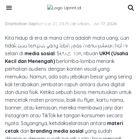
Skip to main content
menu
Diterbitkan September 27, 2025
MARKETING & MEDIA PROMOSI
·
Diperbarui Juli 17, 2026
Materi Cetak Media Sosial Yang
Kita hidup di era di mana citra adalah mata uang, dan
Salah Bisa Hancurkan Branding
tidak ada tempat yang lebih jelas menunjukkan hal ini
Ukm!
selain di
media sosial
. Setiap hari, ribuan
UKM (Usaha
Kecil dan Menengah)
berlomba-lomba menarik
perhatian audiens dengan konten visual yang
memukau. Namun, ada satu jebakan besar yang sering
kali terabaikan: jembatan rapuh antara dunia digital
dan dunia fisik. Ketika sebuah bisnis memutuskan untuk
mencetak materi promosi, baik itu
flyer
, kartu nama,
banner
, atau kemasan, mereka membawa janji dari
Instagram atau TikTok ke tangan konsumen secara
nyata. Sayangnya, ketidakselarasan antara
materi
cetak
dan
branding media sosial
yang sudah
dibangun dengan susah payah justru bisa menjadi