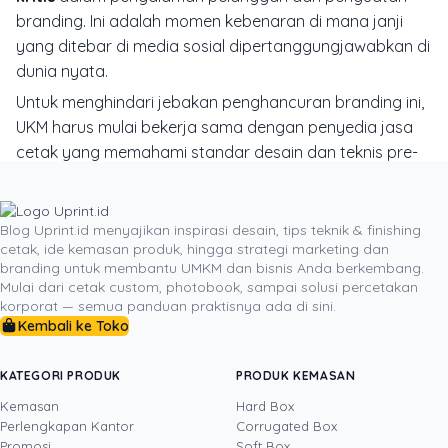
branding
. Ini adalah momen kebenaran di mana janji
yang ditebar di media sosial dipertanggungjawabkan di
dunia nyata.
Untuk menghindari jebakan penghancuran
branding
ini,
UKM harus mulai bekerja sama dengan penyedia jasa
cetak yang memahami standar desain dan teknis
pre-
press
(seperti
uprint.id
). Minta
proof
cetak, diskusikan
konversi warna CMYK, dan pilihlah material cetak yang
secara jujur merefleksikan nilai dan citra premium yang
Blog Uprint.id menyajikan inspirasi desain, tips teknik & finishing
cetak, ide kemasan produk, hingga strategi marketing dan
Anda inginkan. Ingatlah:
branding
yang sukses adalah
branding untuk membantu UMKM dan bisnis Anda berkembang.
branding
yang mulus, di mana setiap
touchpoint
—digital
Mulai dari cetak custom, photobook, sampai solusi percetakan
maupun fisik—bercerita kisah yang sama. Jangan
korporat — semua panduan praktisnya ada di sini.
Kembali ke Toko
biarkan selembar kertas yang salah menghancurkan
bangunan reputasi yang telah Anda dirikan dengan
susah payah di media sosial.
KATEGORI PRODUK
PRODUK KEMASAN
Kemasan
Hard Box
Perlengkapan Kantor
Corrugated Box
Promosi
Soft Box