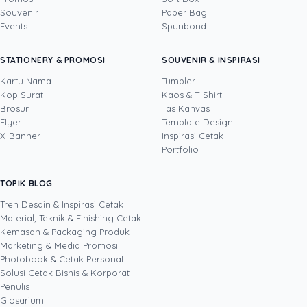
DITULIS OLEH
Souvenir
Paper Bag
Events
Spunbond
Novi Huang
· CCO
Novi Huang adalah Chief Creative Officer
STATIONERY & PROMOSI
SOUVENIR & INSPIRASI
Uprint.id dengan pengalaman lebih dari 20
tahun di bidang creative direction, brand
Kartu Nama
Tumbler
strategy, dan growth hacking. Ia mengarahkan
Kop Surat
Kaos & T-Shirt
Lihat profil →
Lihat semua penulis
bahasa visual Uprint dan membantu brand
Brosur
Tas Kanvas
merancang kemasan (packaging), stiker,
Flyer
Template Design
brosur, serta materi cetak lain yang bukan
X-Banner
Inspirasi Cetak
sekadar enak dilihat, tetapi terbukti mendorong
Portfolio
pertumbuhan bisnis. Lewat eksperimen kreatif
yang terukur, termasuk pemanfaatan AI dalam
TOPIK BLOG
SHARE POST:
proses desain, ia menulis tentang cara
menjadikan desain dan cetakan sebagai aset
Tren Desain & Inspirasi Cetak
brand, bukan sekadar biaya.
Material, Teknik & Finishing Cetak
Kemasan & Packaging Produk
Marketing & Media Promosi
Photobook & Cetak Personal
Popular
Solusi Cetak Bisnis & Korporat
Penulis
Glosarium