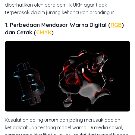
diperhatikan oleh para pemilik UKM agar tidak
terperosok dalam jurang kehancuran
branding
ini.
1. Perbedaan Mendasar Warna Digital (
RGB
)
dan Cetak (
CMYK
)
Kesalahan paling umum dan paling merusak adalah
ketidaktahuan tentang model warna. Di media sosial,
semua yang kita lihat di layar—mulai dari ponsel hingga