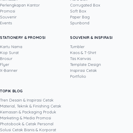
Perlengkapan Kantor
Corrugated Box
Promosi
Soft Box
DITULIS OLEH
Souvenir
Paper Bag
Events
Spunbond
Tinus
· Head of Sales
Tinus adalah profesional bisnis dengan
STATIONERY & PROMOSI
SOUVENIR & INSPIRASI
pengalaman lebih dari satu dekade di bidang
sales, operasional, pemasaran, pengembangan
Kartu Nama
Tumbler
bisnis, dan layanan keuangan. Sebagai Head of
Kop Surat
Kaos & T-Shirt
Lihat profil →
Lihat semua penulis
Sales Uprint.id, ia setiap hari mendampingi
Brosur
Tas Kanvas
pelanggan B2B memilih solusi cetak yang tepat,
Flyer
Template Design
dari kartu nama, brosur, dan banner untuk
X-Banner
Inspirasi Cetak
kebutuhan penjualan hingga kemasan produk
Portfolio
untuk memperkuat brand. Berbekal rekam jejak
memimpin tim, membangun hubungan
TOPIK BLOG
SHARE POST:
pelanggan strategis, dan menyempurnakan
proses bisnis, ia menulis dari pengalaman
Tren Desain & Inspirasi Cetak
nyata di lapangan tentang bagaimana materi
Material, Teknik & Finishing Cetak
cetak membantu bisnis menutup lebih banyak
Kemasan & Packaging Produk
transaksi dan bertumbuh secara berkelanjutan.
Marketing & Media Promosi
Photobook & Cetak Personal
Popular
Solusi Cetak Bisnis & Korporat