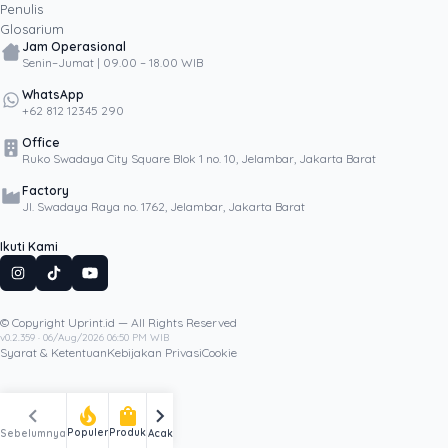
Penulis
Glosarium
Jam Operasional
Senin–Jumat | 09.00 – 18.00 WIB
WhatsApp
+62 812 12345 290
Office
Ruko Swadaya City Square Blok 1 no. 10, Jelambar, Jakarta Barat
Factory
Jl. Swadaya Raya no. 1762, Jelambar, Jakarta Barat
Ikuti Kami
© Copyright Uprint.id — All Rights Reserved
Artikel Lainnya
v0.2.359 · 06/Aug/2026 06:50 PM WIB
Syarat & Ketentuan
Kebijakan Privasi
Cookie
chevron_left
chevron_right
local_fire_department
shopping_bag
Populer
Produk
Sebelumnya
Acak