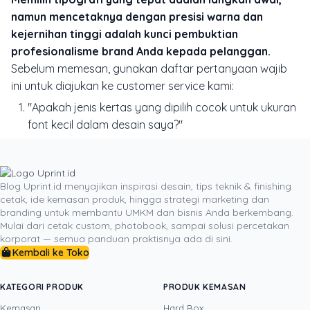
namun mencetaknya dengan presisi warna dan
kejernihan tinggi adalah kunci pembuktian
profesionalisme brand Anda kepada pelanggan.
Sebelum memesan, gunakan daftar pertanyaan wajib
ini untuk diajukan ke customer service kami:
"Apakah jenis kertas yang dipilih cocok untuk ukuran
font kecil dalam desain saya?"
"Berapa DPI minimum yang direkomendasikan agar
teks tidak pecah?"
"Apakah ada proofing digital atau fisik sebelum
Blog Uprint.id menyajikan inspirasi desain, tips teknik & finishing
cetak massal?"
cetak, ide kemasan produk, hingga strategi marketing dan
branding untuk membantu UMKM dan bisnis Anda berkembang.
Hubungi tim ahli Uprint melalui WhatsApp di (+62) 811-
Mulai dari cetak custom, photobook, sampai solusi percetakan
XXXX-XXXX atau kunjungi website resmi
Percetakan
korporat — semua panduan praktisnya ada di sini.
Kembali ke Toko
Uprint untuk berdiskusi tentang kebutuhan materi
pemasaran Anda dan nikmati hasil cetak berkualitas
premium yang memperkuat kredibilitas bisnis Anda.
KATEGORI PRODUK
PRODUK KEMASAN
Kemasan
Hard Box