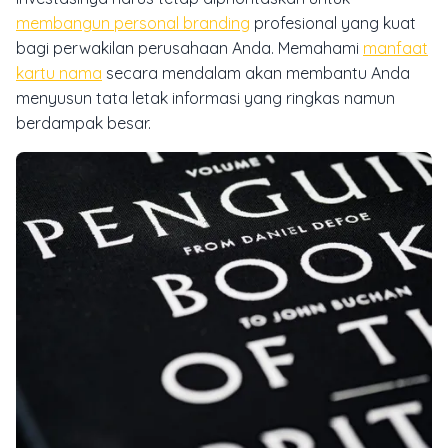
membangun personal branding
profesional yang kuat
bagi perwakilan perusahaan Anda. Memahami
manfaat
kartu nama
secara mendalam akan membantu Anda
menyusun tata letak informasi yang ringkas namun
berdampak besar.