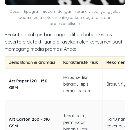
Desain tipografi modern dengan hierarki visual yang jelas
pada media cetak meningkatkan daya tarik dan
profesionalisme.
Berikut adalah perbandingan pilihan bahan kertas
beserta efek taktil yang dirasakan oleh konsumen saat
memegang media promosi Anda:
Jenis Bahan & Gramasi
Karakteristik Fisik
Rekomenda
Halus, sedikit
Art Paper 120 - 150
berkilau, tipis
Brosur, flyer
GSM
namun kokoh.
Tebal, kaku,
Art Carton 260 - 310
Kartu nama
permukaan
GSM
cover buku,
berlapis licin.