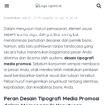
Skip to main content
menu
Diterbitkan Juli 25, 2025
MARKETING & MEDIA PROMOSI
·
Diperbarui Juli 19, 2026
Desain Tipografi Media Promosi:
Dalam menyusun materi pemasaran, elemen visual
Fakta dan Tips Cetak Brand
seperti warna, logo, dan gambar sering kali
mendominasi perhatian desainer dan pemilik bisnis.
Namun, ada satu pahlawan tanpa tanda jasa yang
secara halus menentukan bagaimana pesan Anda
diterima dan dicerna oleh audiens:
desain tipografi
media promosi
. Sebelum konsumen sempat membaca
isi pesan Anda, otak mereka telah melakukan penilaian
awal berdasarkan bentuk visual dari tulisan tersebut.
Pilihan huruf mengirimkan sinyal kuat tentang identitas,
kepribadian, dan kredibilitas bisnis Anda.
Peran Desain Tipografi Media Promosi