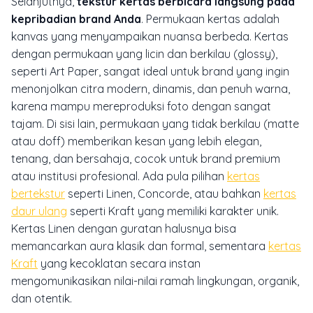
Selanjutnya,
tekstur kertas berbicara langsung pada
kepribadian brand Anda
. Permukaan kertas adalah
kanvas yang menyampaikan nuansa berbeda. Kertas
dengan permukaan yang licin dan berkilau (
glossy
),
seperti Art Paper, sangat ideal untuk brand yang ingin
menonjolkan citra modern, dinamis, dan penuh warna,
karena mampu mereproduksi foto dengan sangat
tajam. Di sisi lain, permukaan yang tidak berkilau (
matte
atau
doff
) memberikan kesan yang lebih elegan,
tenang, dan bersahaja, cocok untuk brand premium
atau institusi profesional. Ada pula pilihan
kertas
bertekstur
seperti Linen, Concorde, atau bahkan
kertas
daur ulang
seperti Kraft yang memiliki karakter unik.
Kertas Linen dengan guratan halusnya bisa
memancarkan aura klasik dan formal, sementara
kertas
Kraft
yang kecoklatan secara instan
mengomunikasikan nilai-nilai ramah lingkungan, organik,
dan otentik.