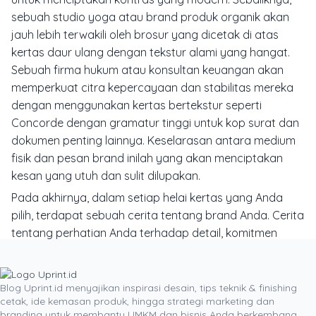
sebuah studio yoga atau brand produk organik akan
jauh lebih terwakili oleh brosur yang dicetak di atas
kertas daur ulang dengan tekstur alami yang hangat.
Sebuah firma hukum atau konsultan keuangan akan
memperkuat citra kepercayaan dan stabilitas mereka
dengan menggunakan kertas bertekstur seperti
Concorde dengan gramatur tinggi untuk kop surat dan
dokumen penting lainnya. Keselarasan antara medium
fisik dan pesan brand inilah yang akan menciptakan
kesan yang utuh dan sulit dilupakan.
Pada akhirnya, dalam setiap helai kertas yang Anda
pilih, terdapat sebuah cerita tentang brand Anda. Cerita
tentang perhatian Anda terhadap detail, komitmen
Anda pada kualitas, dan kepribadian yang ingin Anda
pancarkan ke dunia. Menganggap pemilihan kertas
sebagai bagian dari strategi branding adalah sebuah
Blog Uprint.id menyajikan inspirasi desain, tips teknik & finishing
cetak, ide kemasan produk, hingga strategi marketing dan
langkah cerdas yang akan memberikan imbal hasil
branding untuk membantu UMKM dan bisnis Anda berkembang.