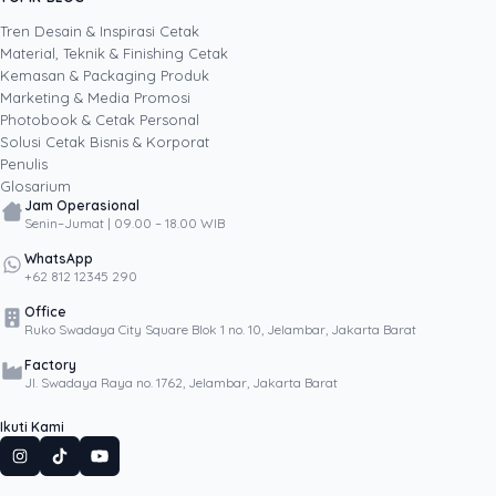
SHARE POST:
keputusan cetak, dari kartu nama, brosur,
sampai kemasan produk, selalu dengan
Tren Desain & Inspirasi Cetak
kacamata data dan dampak bisnis nyata.
Material, Teknik & Finishing Cetak
Kemasan & Packaging Produk
Marketing & Media Promosi
Photobook & Cetak Personal
Popular
Solusi Cetak Bisnis & Korporat
Penulis
Glosarium
Jam Operasional
Senin–Jumat | 09.00 – 18.00 WIB
WhatsApp
+62 812 12345 290
Office
Ruko Swadaya City Square Blok 1 no. 10, Jelambar, Jakarta Barat
Factory
Jl. Swadaya Raya no. 1762, Jelambar, Jakarta Barat
Ikuti Kami