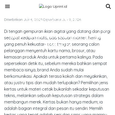
Skip to main content
menu
Diterbitkan Juli 4, 2025
MATERIAL, TEKNIK & FINISHING CETAK
·
Diperbarui Juli 9, 2026
Memilih Kertas Cetak Tepat Yang
Di tengah gempuran iklan digital yang datang dan pergi
Bikin Konsumen Langsung Ingat
secepat kedipan mata, ada sebuah momen hening
Brandmu
yang penuh kekuatan: saat tangan seorang calon
pelanggan menyentuh kartu nama, brosur, atau
kemasan produk Anda untuk pertama kalinya. Pada
sepersekian detik itu, sebelum mereka bahkan sempat
membaca isinya, brand Anda sudah mulai
berkomunikasi. Apakah terasa kokoh dan meyakinkan,
atau justru tipis dan mudah terlupakan? Pemilihan jenis
kertas untuk materi cetak bukanlah sekadar keputusan
teknis, melainkan sebuah keputusan strategis dalam
membangun merek. Kertas bukan hanya medium; ia
adalah bagian integral dari pesan itu sendiri. Memilih
kertas yang tepat adalah seni dan sains yang mampu