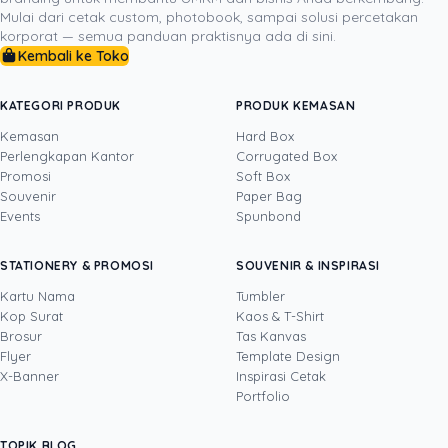
jangka panjang. Materi cetak yang dirancang dengan
Mulai dari cetak custom, photobook, sampai solusi percetakan
baik tidak akan berakhir di tempat sampah; ia akan
korporat — semua panduan praktisnya ada di sini.
Kembali ke Toko
disimpan, dirasakan, dan menjadi pengingat fisik yang
konstan akan keberadaan dan nilai brand Anda di
benak konsumen.
KATEGORI PRODUK
PRODUK KEMASAN
Kemasan
Hard Box
Perlengkapan Kantor
Corrugated Box
Promosi
Soft Box
DITULIS OLEH
Souvenir
Paper Bag
Events
Spunbond
Yustian Tenegar
· Cofounder
Yustian Tenegar adalah Founder & CEO
STATIONERY & PROMOSI
SOUVENIR & INSPIRASI
Uprint.id, pakar dengan pengalaman lebih dari
20 tahun yang menguasai tiga disiplin
Kartu Nama
Tumbler
sekaligus: produksi percetakan dan kemasan
Kop Surat
Kaos & T-Shirt
Lihat profil →
Lihat semua penulis
(offset, digital printing, quality control), digital
Brosur
Tas Kanvas
marketing, serta pemrograman dan AI. Ia
Flyer
Template Design
memahami bisnis cetak langsung dari lantai
X-Banner
Inspirasi Cetak
produksi sampai baris kode, dari menghitung
Portfolio
biaya per unit hingga membangun sendiri
sistem AI internal Uprint. Tulisannya membahas
TOPIK BLOG