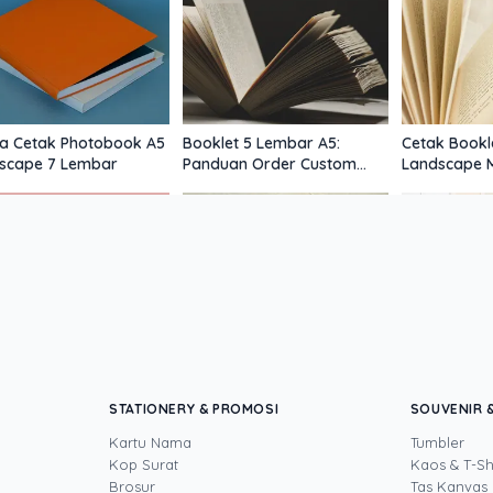
a Cetak Photobook A5
Booklet 5 Lembar A5:
Cetak Bookl
scape 7 Lembar
Panduan Order Custom
Landscape 
Jakarta
k Flyer Tangerang:
Cetak Flyer 24 Jam
Percetakan
a Jelas dan Cepat
Terdekat untuk Promo Hari
Belajar: Ce
Ini
Mati
STATIONERY & PROMOSI
SOUVENIR &
Kartu Nama
Tumbler
Kop Surat
Kaos & T-Sh
Brosur
Tas Kanvas