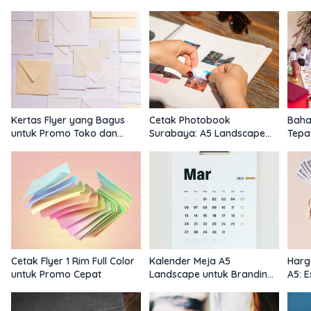
untuk Promosi Premium
Tinggi yang Menghasilkan
Hema
Closing
Pre
Kertas Flyer yang Bagus
Cetak Photobook
Bahan
untuk Promo Toko dan
Surabaya: A5 Landscape
Tepat
Event
Hemat
Prof
Cetak Flyer 1 Rim Full Color
Kalender Meja A5
Harg
untuk Promo Cepat
Landscape untuk Branding
A5: E
Harian