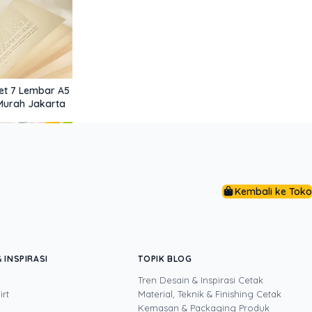
et 7 Lembar A5
Murah Jakarta
Kembali ke Toko
 Kebutuhan
tak Tanpa Stok
 INSPIRASI
TOPIK BLOG
Tren Desain & Inspirasi Cetak
irt
Material, Teknik & Finishing Cetak
Kemasan & Packaging Produk