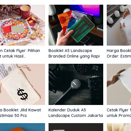
t, Rapi, Tetap
7 Lembar: Estimasi yang
untuk Meeti
mium
Masuk Akal untuk Branding
Setahun
 Cetak Flyer: Pilihan
Booklet A5 Landscape
Harga Bookl
 untuk Hasil
Branded Online yang Rapi
Order: Estim
esional
a Booklet Jilid Kawat
Kalender Duduk A5
Cetak Flyer 
stimasi 50 Pcs
Landscape Custom Jakarta
untuk Prom