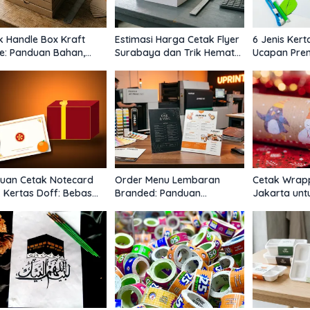
k Handle Box Kraft
Estimasi Harga Cetak Flyer
6 Jenis Kert
ne: Panduan Bahan,
Surabaya dan Trik Hemat
Ucapan Pre
l Pegangan, dan
Budget Promo
Tepat Memil
si Cetak
uan Cetak Notecard
Order Menu Lembaran
Cetak Wrap
k Kertas Doff: Bebas
Branded: Panduan
Jakarta unt
 Tinta & Terlihat
Spesifikasi, Costing, dan
Terlihat Bra
ah
Visual Engineering Anti-
Bukan Kado
Limbah