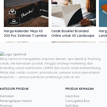
Harga Kalender Meja A5
Cetak Booklet Branded
Harg
200 Pcs: Estimasi 7 Lembar
Online untuk A5 Landscape
Land
Blog Uprint.id menyajikan inspirasi desain, tips teknik & finishing
cetak, ide kemasan produk, hingga strategi marketing dan
branding untuk membantu UMKM dan bisnis Anda berkembang.
Mulai dari cetak custom, photobook, sampai solusi percetakan
korporat — semua panduan praktisnya ada di sini.
Booklet A5 5-7 Lembar:
Cetak Booklet Landscape
Ceta
Panduan Order Online
A5 Jakarta Murah & Cepat
Harg
KATEGORI PRODUK
PRODUK KEMASAN
Kemasan
Hard Box
Perlengkapan Kantor
Corrugated Box
Promosi
Soft Box