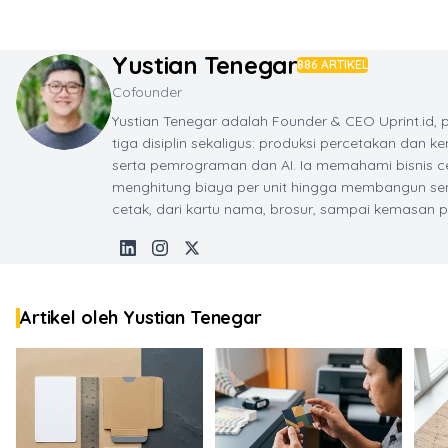
Skip to main content
Yustian Tenegar
886 ARTIKEL
Cofounder
Yustian Tenegar adalah Founder & CEO Uprint.id,
tiga disiplin sekaligus: produksi percetakan dan kem
serta pemrograman dan AI. Ia memahami bisnis cet
menghitung biaya per unit hingga membangun send
cetak, dari kartu nama, brosur, sampai kemasan 
Artikel oleh Yustian Tenegar