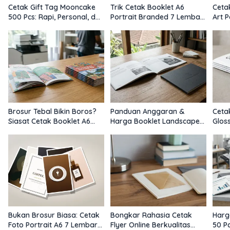
Cetak Gift Tag Mooncake
Trik Cetak Booklet A6
Ceta
500 Pcs: Rapi, Personal, dan
Portrait Branded 7 Lembar:
Art 
Tidak Merepotkan Tim
Rahasia Media Promosi
Tera
Saku Bebas Blunder
Pre
Brosur Tebal Bikin Boros?
Panduan Anggaran &
Ceta
Siasat Cetak Booklet A6
Harga Booklet Landscape
Glos
Murah 7 Lembar untuk
A5 Satuan Isi 7 Lembar
Terl
Promosi Ringkas
untuk Visual Bisnis Premium
Bukan Brosur Biasa: Cetak
Bongkar Rahasia Cetak
Harg
Foto Portrait A6 7 Lembar
Flyer Online Berkualitas
50 P