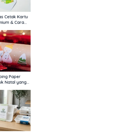
as Cetak Kartu
mium & Cara
ihnya
ping Paper
uk Natal yang
nd-Specific,
 Pasaran