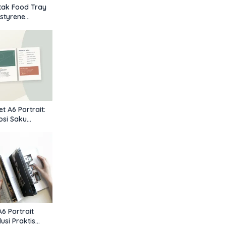
tak Food Tray
styrene
sifikasi,
randing Kuliner
t A6 Portrait:
si Saku
tuk Pameran
6 Portrait
usi Praktis