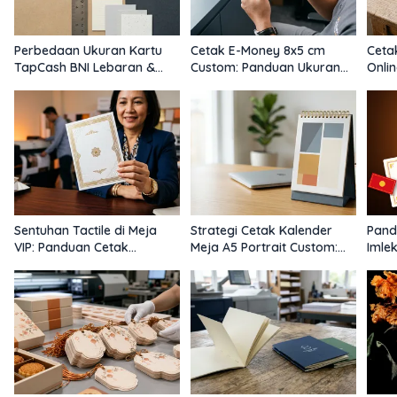
Perbedaan Ukuran Kartu
Cetak E-Money 8x5 cm
Ceta
TapCash BNI Lebaran &
Custom: Panduan Ukuran
Onli
Panduan Cetak Custom
Presisi, Layout, dan
Mode
Finishing Korporat
Presi
Sentuhan Tactile di Meja
Strategi Cetak Kalender
Pand
VIP: Panduan Cetak
Meja A5 Portrait Custom:
Imle
Undangan Custom Branded
Branding 365 Hari yang
Noda
Eksklusif
Efektif dan Hemat Tempat
Mew