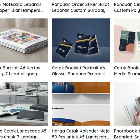
k Notecard Lebaran
Panduan Order Stiker Bulat
Panduan Ce
Paper: Biar Hampers
Lebaran Custom Surabaya
Custom Poly
sa Lebih Personal dan
untuk Hampers
Jakarta: Spe
mium
Higiene, & B
k Portrait A6 Kertas
Cetak Booklet Portrait A6
Cetak Bookle
sy: 7 Lembar yang
Glossy: Panduan Promosi
Media Promo
ihat Mahal Tanpa Boros
Mewah yang Taktis
Kredibel un
a Cetak Landscape A5
Harga Cetak Kalender Meja
Photobook A
cs untuk 7 Lembar:
50 Pcs untuk A5 Landscape
Branded: Sol