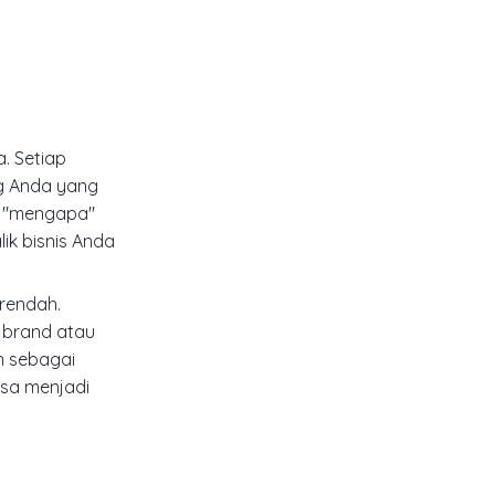
. Setiap
ng Anda yang
i "mengapa"
ik bisnis Anda
 rendah.
k brand atau
n sebagai
asa menjadi