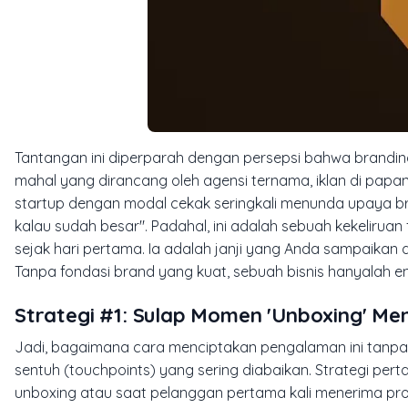
Tantangan ini diperparah dengan persepsi bahwa
brandin
mahal yang dirancang oleh agensi ternama, iklan di papa
startup dengan modal cekak seringkali menunda upaya br
kalau sudah besar". Padahal, ini adalah sebuah kekeliruan
sejak hari pertama. Ia adalah janji yang Anda sampaikan 
Tanpa fondasi brand yang kuat, sebuah bisnis hanyalah 
Strategi #1: Sulap Momen 'Unboxing' Me
Jadi, bagaimana cara menciptakan pengalaman ini tanpa a
sentuh (
touchpoints
) yang sering diabaikan. Strategi p
unboxing
atau saat pelanggan pertama kali menerima pro