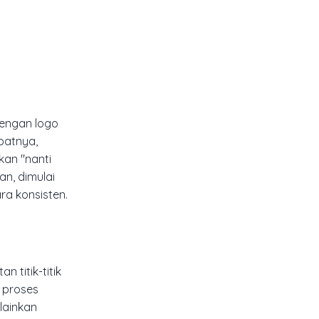
dengan logo
batnya,
an "nanti
an, dimulai
ra konsisten.
 titik-titik
 proses
lainkan