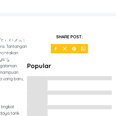
pakan
SHARE POST:
an visi untuk
ara. Tantangan
rtup,
nciptakan
 yang
Popular
ngalaman.
 kemampuan
ta uang baru,
tingkat
daya tarik