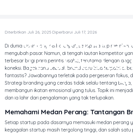
Skip to main content
Diterbitkan Juli 26, 2025
·
Diperbarui Juli 17, 2026
Menciptakan Pe
Di dunia bisnis yang serba cepat, setiap startup membawa 
mengubah pasar. Namun, di tengah lautan kompetitor yang 
Lewat Strategi
terbesar bagi para perintis usaha, terutama dengan ang
koneksi. Bagaimana sebuah brand baru bisa terpatri di
fantastis? Jawabannya terletak pada pergeseran fokus,
S
Strategi branding yang cerdas tidak selalu tentang biaya
membangun ikatan emosional yang tulus. Topik ini menjadi 
dan ia lahir dari pengalaman yang tak terlupakan.
Memahami Medan Perang: Tantangan Bra
Setiap startup pada dasarnya memasuki medan perang yan
kegagalan startup masih tergolong tinggi, dan salah s