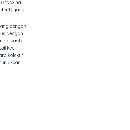
n
unboxing
ntent
) yang
ncang dengan
gkus dengan
rima kasih
il kecil
ra kolektif
nunjukkan