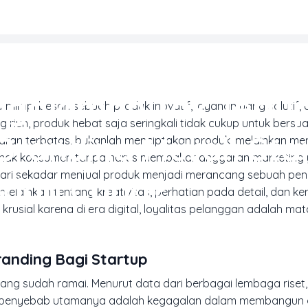
MARKETING & MEDIA PROMOSI
ngalaman Tak Terlu
mimpi besar: sebuah produk inovatif, layanan yang solutif, d
riuh, produk hebat saja seringkali tidak cukup untuk bersu
 Branding Murah Sta
garan terbatas, bukanlah menciptakan produk, melainkan me
 benak konsumen tanpa harus membakar anggaran marketing
 dari sekadar menjual produk menjadi merancang sebuah pe
udah Coba?
, melainkan tentang kreativitas, perhatian pada detail, dan
krusial karena di era digital, loyalitas pelanggan adalah ma
nding Bagi Startup
g sudah ramai. Menurut data dari berbagai lembaga riset, 
atu penyebab utamanya adalah kegagalan dalam membangun 