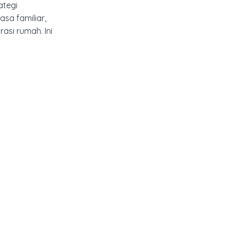
ategi
sa familiar,
si rumah. Ini