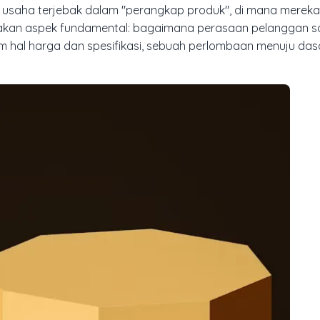
i usaha terjebak dalam "perangkap produk", di mana mereka
upakan aspek fundamental: bagaimana perasaan pelanggan s
m hal harga dan spesifikasi, sebuah perlombaan menuju das