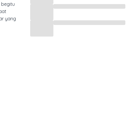
 begitu
aat
ar yang