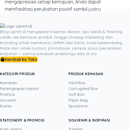
mengapresiasi setiap kemajuan, Anda dapat
memfasilitasi perubahan positif sambil justru
memperkuat ikatan relasi
. Ini adalah seni
berkomunikasi yang membutuhkan kesabaran,
pengertian, dan niat baik yang tulus. Ketika kita memilih
Blog Uprint.id menyajikan inspirasi desain, tips teknik & finishing
cetak, ide kemasan produk, hingga strategi marketing dan
jalan yang santai, kita tidak hanya membuka pintu bagi
branding untuk membantu UMKM dan bisnis Anda berkembang.
perubahan orang lain, tetapi juga untuk pertumbuhan
Mulai dari cetak custom, photobook, sampai solusi percetakan
dan kedewasaan hubungan itu sendiri. Jadi, yuk, mulai
korporat — semua panduan praktisnya ada di sini.
praktikkan cara-cara ini dan saksikan bagaimana relasi
Kembali ke Toko
Anda makin kuat, selangkah demi selangkah, tanpa
perlu marah-marah lagi!
KATEGORI PRODUK
PRODUK KEMASAN
Kemasan
Hard Box
Perlengkapan Kantor
Corrugated Box
Promosi
Soft Box
DITULIS OLEH
Souvenir
Paper Bag
Events
Spunbond
Yosua
· Content Creator
Yosua Theodorus adalah Content Creator dan
STATIONERY & PROMOSI
SOUVENIR & INSPIRASI
Video Editor yang berfokus pada pembuatan
konten digital kreatif untuk media sosial dan
Kartu Nama
Tumbler