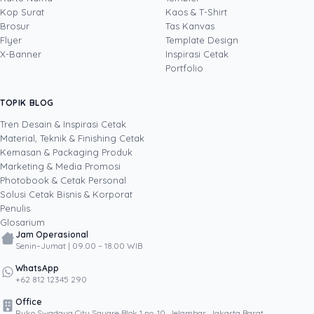
kebutuhan pemasaran. Di Uprint.id, ia
Kop Surat
Kaos & T-Shirt
Lihat profil →
Lihat semua penulis
memproduksi video, fotografi produk, dan
Brosur
Tas Kanvas
konten visual seputar dunia percetakan, mulai
Flyer
Template Design
dari kemasan, stiker, dan banner hingga
X-Banner
Inspirasi Cetak
merchandise, sambil terus mengembangkan
Portfolio
kemampuannya lewat teknologi dan inovasi
digital terbaru. Lewat tulisannya, ia berbagi
TOPIK BLOG
SHARE POST:
cara membuat konten dan materi cetak yang
menarik perhatian, layak dibagikan, dan
Tren Desain & Inspirasi Cetak
membantu bisnis bertumbuh melalui kekuatan
Material, Teknik & Finishing Cetak
kreativitas serta media digital.
Kemasan & Packaging Produk
Marketing & Media Promosi
Photobook & Cetak Personal
Popular
Solusi Cetak Bisnis & Korporat
Penulis
Glosarium
Jam Operasional
Senin–Jumat | 09.00 – 18.00 WIB
WhatsApp
+62 812 12345 290
Office
Ruko Swadaya City Square Blok 1 no. 10, Jelambar, Jakarta Barat