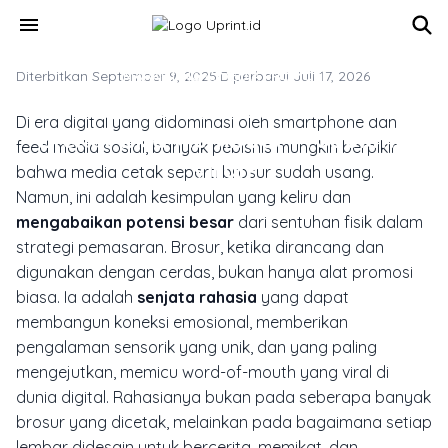
Skip to main content
menu
Diterbitkan September 9, 2025
MARKETING & MEDIA PROMOSI
·
Diperbarui Juli 17, 2026
Rahasia Di Balik Brosur Cetak
Di era digital yang didominasi oleh
smartphone
dan
Efektif Bisa Membuat Produkmu
feed
media sosial, banyak pebisnis mungkin berpikir
Viral?
bahwa media cetak seperti brosur sudah usang.
Namun, ini adalah kesimpulan yang keliru dan
mengabaikan potensi besar
dari sentuhan fisik dalam
strategi pemasaran. Brosur, ketika dirancang dan
digunakan dengan cerdas, bukan hanya alat promosi
biasa. Ia adalah
senjata rahasia
yang dapat
membangun koneksi emosional, memberikan
pengalaman sensorik yang unik, dan yang paling
mengejutkan, memicu
word-of-mouth
yang viral di
dunia digital. Rahasianya bukan pada seberapa banyak
brosur yang dicetak, melainkan pada bagaimana setiap
lembar didesain untuk bercerita, memikat, dan