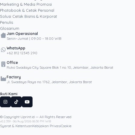
Marketing & Media Promosi
Photobook & Cetak Personal
Popular
Solusi Cetak Bisnis & Korporat
Penulis
Glosarium
Jam Operasional
Senin–Jumat | 09.00 – 18.00 WIB
WhatsApp
+62 812 12345 290
Office
Ruko Swadaya City Square Blok 1 no. 10, Jelambar, Jakarta Barat
Factory
Jl. Swadaya Raya no. 1762, Jelambar, Jakarta Barat
Ikuti Kami
© Copyright Uprint.id — All Rights Reserved
Artikel Lainnya
v0.2.359 · 06/Aug/2026 06:50 PM WIB
Syarat & Ketentuan
Kebijakan Privasi
Cookie