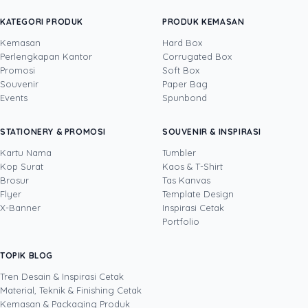
yang menginspirasi, memikat, dan mengajak audiens
untuk menjadi bagian dari cerita merek Anda.
KATEGORI PRODUK
PRODUK KEMASAN
Kemasan
Hard Box
Perlengkapan Kantor
Corrugated Box
Promosi
Soft Box
DITULIS OLEH
Souvenir
Paper Bag
Events
Spunbond
Yustian Tenegar
· Cofounder
Yustian Tenegar adalah Founder & CEO
STATIONERY & PROMOSI
SOUVENIR & INSPIRASI
Uprint.id, pakar dengan pengalaman lebih dari
20 tahun yang menguasai tiga disiplin
Kartu Nama
Tumbler
sekaligus: produksi percetakan dan kemasan
Kop Surat
Kaos & T-Shirt
Lihat profil →
Lihat semua penulis
(offset, digital printing, quality control), digital
Brosur
Tas Kanvas
marketing, serta pemrograman dan AI. Ia
Flyer
Template Design
memahami bisnis cetak langsung dari lantai
X-Banner
Inspirasi Cetak
produksi sampai baris kode, dari menghitung
Portfolio
biaya per unit hingga membangun sendiri
sistem AI internal Uprint. Tulisannya membahas
TOPIK BLOG
SHARE POST:
keputusan cetak, dari kartu nama, brosur,
sampai kemasan produk, selalu dengan
Tren Desain & Inspirasi Cetak
kacamata data dan dampak bisnis nyata.
Material, Teknik & Finishing Cetak
Kemasan & Packaging Produk