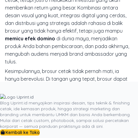
cetak, tetapi justru melakukan investasi yang akan
memberikan
return
yang besar. Kombinasi antara
desain visual yang kuat, integrasi digital yang cerdas,
dan distribusi yang strategis adalah rahasia di balik
brosur yang tidak hanya efektif, tetapi juga mampu
memicu efek domino
di dunia maya, menjadikan
produk Anda bahan pembicaraan, dan pada akhirnya,
mengubah audiens menjadi
brand ambassador
yang
tulus.
Kesimpulannya, brosur cetak tidak pernah mati, ia
hanya berevolusi. Di tangan yang tepat, brosur dapat
menjadi alat pemasaran yang luar biasa, mampu
membangun koneksi, memicu interaksi digital, dan
menciptakan
buzz
yang berharga. Brosur yang
Blog Uprint.id menyajikan inspirasi desain, tips teknik & finishing
cetak, ide kemasan produk, hingga strategi marketing dan
dirancang dengan niat, bukan hanya sekadar dicetak,
branding untuk membantu UMKM dan bisnis Anda berkembang.
akan memiliki kekuatan untuk meninggalkan kesan
Mulai dari cetak custom, photobook, sampai solusi percetakan
abadi. Mulailah merancang brosur Anda tidak hanya
korporat — semua panduan praktisnya ada di sini.
Kembali ke Toko
sebagai selembar kertas, tetapi sebagai
narasi visual