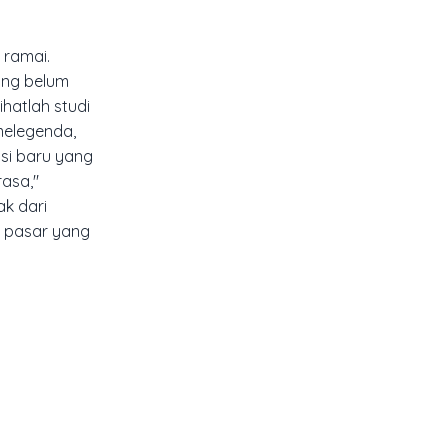
 ramai.
ang belum
hatlah studi
melegenda,
asi baru yang
asa,"
ak dari
t pasar yang