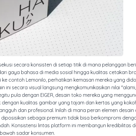
sekusi secara konsisten di setiap titik di mana pelanggan ber
ri gaya bahasa di media sosial hingga kualitas cetakan bro
ke contoh Lemonilo, perhatikan kemasan mereka yang did
in ini secara visual langsung mengkomunikasikan nilai "alami,
Begitu pula dengan EIGER, desain toko mereka yang menggu
ak dengan kualitas gambar yang tajam dan kertas yang kok
angguh dan profesional. Inilah di mana peran elemen desain
n diposisikan sebagai premium tidak bisa berkompromi deng
ah. Konsistensi lintas platform ini membangun kredibilitas 
 bawah sadar konsumen.