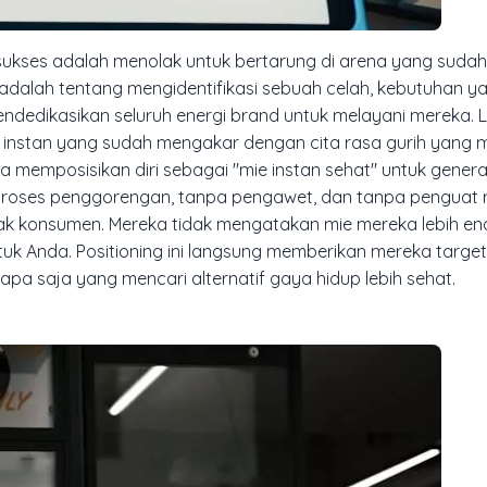
sukses adalah menolak untuk bertarung di arena yang sudah
i adalah tentang mengidentifikasi sebuah celah, kebutuhan y
ndedikasikan seluruh energi brand untuk melayani mereka. Li
e instan yang sudah mengakar dengan cita rasa gurih yang 
ka memposisikan diri sebagai "mie instan sehat" untuk gener
 proses penggorengan, tanpa pengawet, dan tanpa penguat r
nak konsumen. Mereka tidak mengatakan mie mereka lebih en
uk Anda. Positioning ini langsung memberikan mereka targe
iapa saja yang mencari alternatif gaya hidup lebih sehat.