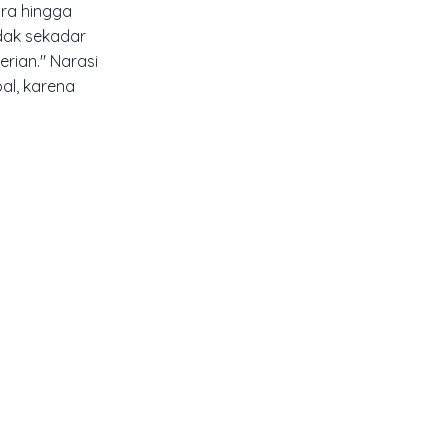
ara hingga
idak sekadar
rian." Narasi
al, karena