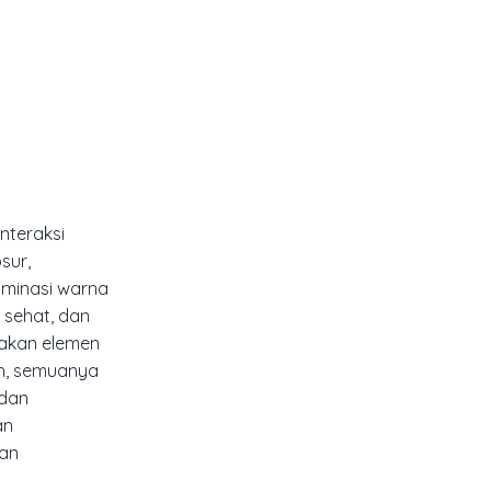
interaksi
sur,
ominasi warna
 sehat, dan
nakan elemen
oh, semuanya
 dan
an
dan