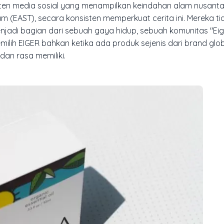
onten media sosial yang menampilkan keindahan alam nusant
am (EAST), secara konsisten memperkuat cerita ini. Mereka t
di bagian dari sebuah gaya hidup, sebuah komunitas "Eige
lih EIGER bahkan ketika ada produk sejenis dari brand glob
an rasa memiliki.