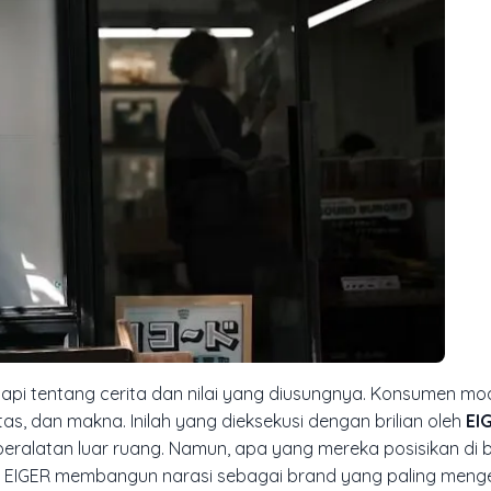
etapi tentang cerita dan nilai yang diusungnya. Konsumen mo
s, dan makna. Inilah yang dieksekusi dengan brilian oleh
EI
 peralatan luar ruang. Namun, apa yang mereka posisikan di 
 EIGER membangun narasi sebagai brand yang paling menger