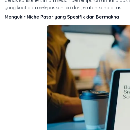
benak konsumen. Inilah medan pertempuran di mana posit
yang kuat dan melepaskan diri dari jeratan komoditas.
Mengukir Niche Pasar yang Spesifik dan Bermakna