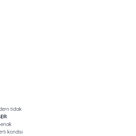
dern tidak
GER
benak
ti kondisi