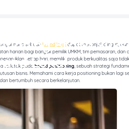
MARKETING & MEDIA PROMOSI
sitioning Brand Suks
a, bagaimana sebuah
brand lokal
dapat menonjol, diingat, dan
atan harian bagi banyak pemilik UMKM, tim pemasaran, dan d
rand Lokal
n iklan setiap hari, memiliki produk berkualitas saja tidak
a terletak pada
brand positioning
, sebuah strategi fundam
usan bisnis. Memahami cara kerja positioning bukan lagi se
dan bertumbuh secara berkelanjutan.