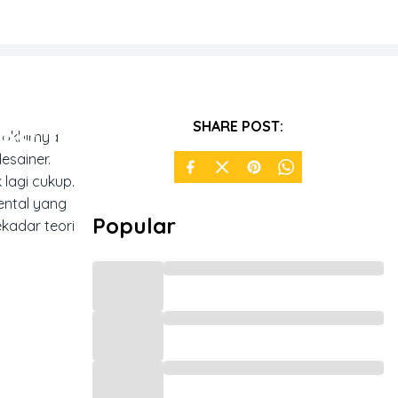
es Di
SHARE POST:
 akhirnya
esainer.
 lagi cukup.
ental yang
Popular
kadar teori