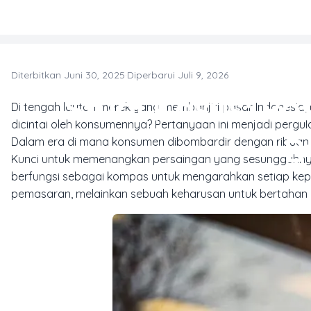
Skip to main content
Diterbitkan Juni 30, 2025
·
Diperbarui Juli 9, 2026
Studi Kasus: Po
Di tengah lautan merek yang membanjiri pasar Indonesi
dicintai oleh konsumennya? Pertanyaan ini menjadi pergul
B
Dalam era di mana konsumen dibombardir dengan ribuan pesa
Kunci untuk memenangkan persaingan yang sesungguhny
berfungsi sebagai kompas untuk mengarahkan setiap keput
pemasaran, melainkan sebuah keharusan untuk bertahan 