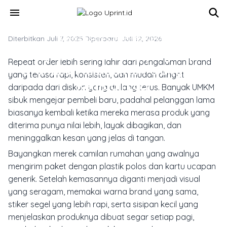
Skip to main content
menu
Diterbitkan Juli 7, 2025
TREN DESAIN & INSPIRASI CETAK
·
Diperbarui Juli 12, 2026
Mengapa Order Wrapping Paper
Repeat order lebih sering lahir dari pengalaman brand
Branded Membantu Pelanggan
yang terasa rapi, konsisten, dan mudah diingat
Kembali Lagi
daripada dari diskon yang diulang terus. Banyak UMKM
sibuk mengejar pembeli baru, padahal pelanggan lama
biasanya kembali ketika mereka merasa produk yang
diterima punya nilai lebih, layak dibagikan, dan
meninggalkan kesan yang jelas di tangan.
Bayangkan merek camilan rumahan yang awalnya
mengirim paket dengan plastik polos dan kartu ucapan
generik. Setelah kemasannya diganti menjadi visual
yang seragam, memakai warna brand yang sama,
stiker segel yang lebih rapi, serta sisipan kecil yang
menjelaskan produknya dibuat segar setiap pagi,