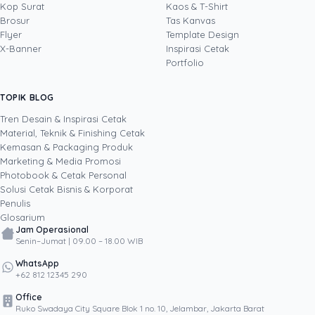
bisnis, dan layanan keuangan. Sebagai Head of
Kop Surat
Kaos & T-Shirt
Lihat profil →
Lihat semua penulis
Sales Uprint.id, ia setiap hari mendampingi
Brosur
Tas Kanvas
pelanggan B2B memilih solusi cetak yang tepat,
Flyer
Template Design
dari kartu nama, brosur, dan banner untuk
X-Banner
Inspirasi Cetak
kebutuhan penjualan hingga kemasan produk
Portfolio
untuk memperkuat brand. Berbekal rekam jejak
memimpin tim, membangun hubungan
TOPIK BLOG
SHARE POST:
pelanggan strategis, dan menyempurnakan
proses bisnis, ia menulis dari pengalaman
Tren Desain & Inspirasi Cetak
nyata di lapangan tentang bagaimana materi
Material, Teknik & Finishing Cetak
cetak membantu bisnis menutup lebih banyak
Kemasan & Packaging Produk
transaksi dan bertumbuh secara berkelanjutan.
Marketing & Media Promosi
Photobook & Cetak Personal
Popular
Solusi Cetak Bisnis & Korporat
Penulis
Glosarium
Jam Operasional
Senin–Jumat | 09.00 – 18.00 WIB
WhatsApp
+62 812 12345 290
Office
Ruko Swadaya City Square Blok 1 no. 10, Jelambar, Jakarta Barat