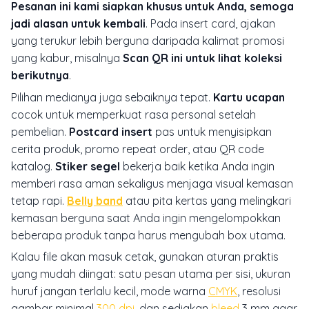
Pesanan ini kami siapkan khusus untuk Anda, semoga
jadi alasan untuk kembali
. Pada insert card, ajakan
yang terukur lebih berguna daripada kalimat promosi
yang kabur, misalnya
Scan QR ini untuk lihat koleksi
berikutnya
.
Pilihan medianya juga sebaiknya tepat.
Kartu ucapan
cocok untuk memperkuat rasa personal setelah
pembelian.
Postcard insert
pas untuk menyisipkan
cerita produk, promo repeat order, atau QR code
katalog.
Stiker segel
bekerja baik ketika Anda ingin
memberi rasa aman sekaligus menjaga visual kemasan
tetap rapi.
Belly band
atau pita kertas yang melingkari
kemasan berguna saat Anda ingin mengelompokkan
beberapa produk tanpa harus mengubah box utama.
Kalau file akan masuk cetak, gunakan aturan praktis
yang mudah diingat: satu pesan utama per sisi, ukuran
huruf jangan terlalu kecil, mode warna
CMYK
, resolusi
gambar minimal
300 dpi
, dan sediakan
bleed
3 mm agar