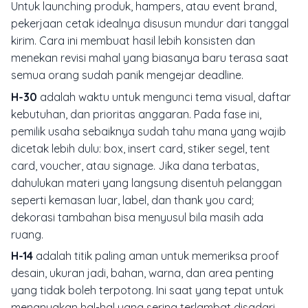
Untuk launching produk, hampers, atau event brand,
pekerjaan cetak idealnya disusun mundur dari tanggal
kirim. Cara ini membuat hasil lebih konsisten dan
menekan revisi mahal yang biasanya baru terasa saat
semua orang sudah panik mengejar deadline.
H-30
adalah waktu untuk mengunci tema visual, daftar
kebutuhan, dan prioritas anggaran. Pada fase ini,
pemilik usaha sebaiknya sudah tahu mana yang wajib
dicetak lebih dulu: box, insert card, stiker segel, tent
card, voucher, atau signage. Jika dana terbatas,
dahulukan materi yang langsung disentuh pelanggan
seperti kemasan luar, label, dan thank you card;
dekorasi tambahan bisa menyusul bila masih ada
ruang.
H-14
adalah titik paling aman untuk memeriksa proof
desain, ukuran jadi, bahan, warna, dan area penting
yang tidak boleh terpotong. Ini saat yang tepat untuk
menanyakan hal-hal yang sering terlambat disadari,