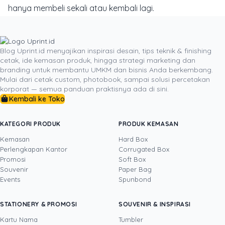
hanya membeli sekali atau kembali lagi.
Karena itu, pilih materi cetak yang benar-benar bekerja
untuk fungsi bisnis Anda: memperjelas cerita produk,
mempercantik unboxing, memberi alasan untuk scan
Blog Uprint.id menyajikan inspirasi desain, tips teknik & finishing
cetak, ide kemasan produk, hingga strategi marketing dan
QR, atau menyimpan voucher untuk pembelian
branding untuk membantu UMKM dan bisnis Anda berkembang.
berikutnya. Uprint dapat membantu dari pemilihan
Mulai dari cetak custom, photobook, sampai solusi percetakan
produk, bahan, hingga finishing agar storytelling visual
korporat — semua panduan praktisnya ada di sini.
Anda tidak berhenti pada desain, tetapi terasa
Kembali ke Toko
meyakinkan, mudah diukur, dan layak membuat
pelanggan datang kembali.
KATEGORI PRODUK
PRODUK KEMASAN
Kemasan
Hard Box
Perlengkapan Kantor
Corrugated Box
Promosi
Soft Box
DITULIS OLEH
Souvenir
Paper Bag
Events
Spunbond
Tinus
· Head of Sales
Tinus adalah profesional bisnis dengan
STATIONERY & PROMOSI
SOUVENIR & INSPIRASI
pengalaman lebih dari satu dekade di bidang
sales, operasional, pemasaran, pengembangan
Kartu Nama
Tumbler