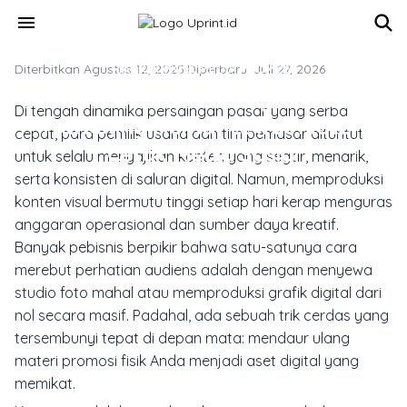
Skip to main content
menu
Diterbitkan Agustus 12, 2025
MARKETING & MEDIA PROMOSI
·
Diperbarui Juli 27, 2026
Aturan 1:10 Cetak-Digital: Trik
Di tengah dinamika persaingan pasar yang serba
Marketing Hemat Lewat Materi
cepat, para pemilik usaha dan tim pemasar dituntut
Cetak Media Sosial
untuk selalu menyajikan konten yang segar, menarik,
serta konsisten di saluran digital. Namun, memproduksi
konten visual bermutu tinggi setiap hari kerap menguras
anggaran operasional dan sumber daya kreatif.
Banyak pebisnis berpikir bahwa satu-satunya cara
merebut perhatian audiens adalah dengan menyewa
studio foto mahal atau memproduksi grafik digital dari
nol secara masif. Padahal, ada sebuah trik cerdas yang
tersembunyi tepat di depan mata: mendaur ulang
materi promosi fisik Anda menjadi aset digital yang
memikat.