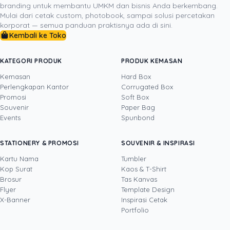
branding untuk membantu UMKM dan bisnis Anda berkembang.
Dengan memadukan keunggulan fisik media cetak dan
Mulai dari cetak custom, photobook, sampai solusi percetakan
daya jangkau luas media sosial, kampanye pemasaran
korporat — semua panduan praktisnya ada di sini.
bisnis Anda tidak hanya tampil lebih otentik dan
Kembali ke Toko
memikat, tetapi juga jauh lebih efisien secara anggaran.
Mulai inventarisasi materi cetak Anda hari ini, dan ubah
KATEGORI PRODUK
PRODUK KEMASAN
setiap selembar kertas menjadi aset digital yang
Kemasan
Hard Box
mendatangkan penjualan!
Perlengkapan Kantor
Corrugated Box
Promosi
Soft Box
Souvenir
Paper Bag
Events
Spunbond
DITULIS OLEH
STATIONERY & PROMOSI
SOUVENIR & INSPIRASI
Devito
· CFO
Kartu Nama
Tumbler
Devito adalah CFO sekaligus COO Uprint.id
Kop Surat
Kaos & T-Shirt
dengan pengalaman lebih dari 15 tahun di
Brosur
Tas Kanvas
bidang keuangan dan operasional bisnis. Ia
Flyer
Template Design
menjaga dua sisi perusahaan sekaligus:
Lihat profil →
Lihat semua penulis
X-Banner
Inspirasi Cetak
kesehatan finansial (arus kas, margin, strategi
Portfolio
harga) dan kelancaran operasional produksi di
industri percetakan serta kemasan B2B, dari