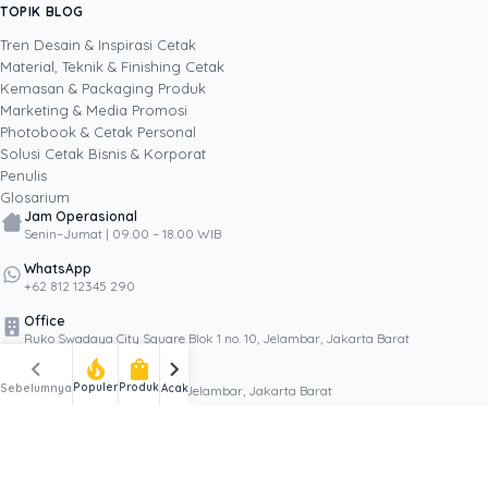
kontrol kualitas hingga manajemen vendor.
TOPIK BLOG
Lewat tulisannya, ia menerjemahkan angka
Tren Desain & Inspirasi Cetak
yang rumit menjadi keputusan sederhana,
Material, Teknik & Finishing Cetak
SHARE POST:
membantu pembaca menimbang biaya cetak
Kemasan & Packaging Produk
brosur, kemasan, atau banner sebagai investasi
Marketing & Media Promosi
yang jelas hitungan untungnya.
Photobook & Cetak Personal
Solusi Cetak Bisnis & Korporat
Penulis
Popular
Glosarium
Jam Operasional
Senin–Jumat | 09.00 – 18.00 WIB
WhatsApp
+62 812 12345 290
Office
Ruko Swadaya City Square Blok 1 no. 10, Jelambar, Jakarta Barat
chevron_left
chevron_right
local_fire_department
shopping_bag
Factory
Populer
Produk
Sebelumnya
Acak
Jl. Swadaya Raya no. 1762, Jelambar, Jakarta Barat
Ikuti Kami