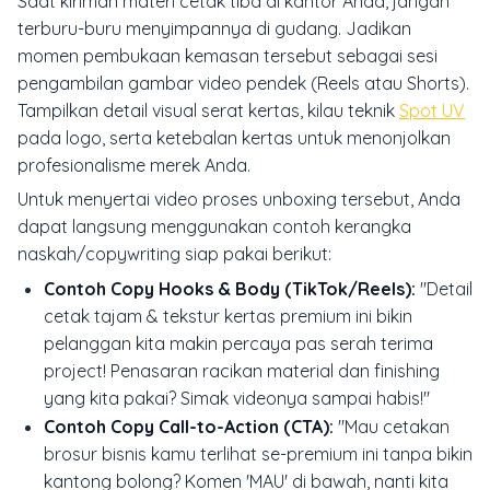
Saat kiriman materi cetak tiba di kantor Anda, jangan
terburu-buru menyimpannya di gudang. Jadikan
momen pembukaan kemasan tersebut sebagai sesi
pengambilan gambar video pendek (Reels atau Shorts).
Tampilkan detail visual serat kertas, kilau teknik
Spot UV
pada logo, serta ketebalan kertas untuk menonjolkan
profesionalisme merek Anda.
Untuk menyertai video proses unboxing tersebut, Anda
dapat langsung menggunakan contoh kerangka
naskah/copywriting siap pakai berikut:
Contoh Copy Hooks & Body (TikTok/Reels):
"Detail
cetak tajam & tekstur kertas premium ini bikin
pelanggan kita makin percaya pas serah terima
project! Penasaran racikan material dan finishing
yang kita pakai? Simak videonya sampai habis!"
Contoh Copy Call-to-Action (CTA):
"Mau cetakan
brosur bisnis kamu terlihat se-premium ini tanpa bikin
kantong bolong? Komen 'MAU' di bawah, nanti kita