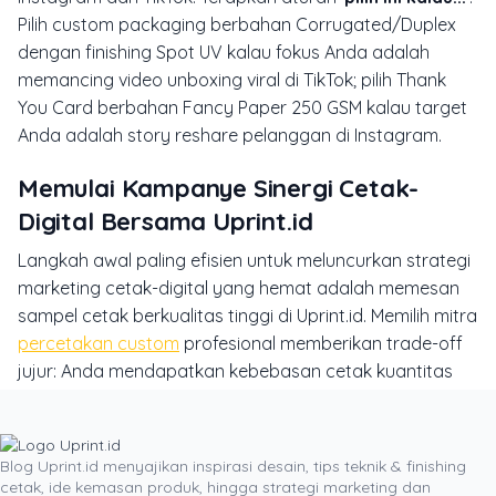
Pilih custom packaging berbahan Corrugated/Duplex
dengan finishing Spot UV kalau fokus Anda adalah
memancing video unboxing viral di TikTok; pilih Thank
You Card berbahan Fancy Paper 250 GSM kalau target
Anda adalah story reshare pelanggan di Instagram.
Memulai Kampanye Sinergi Cetak-
Digital Bersama Uprint.id
Langkah awal paling efisien untuk meluncurkan strategi
marketing cetak-digital yang hemat adalah memesan
sampel cetak berkualitas tinggi di Uprint.id. Memilih mitra
percetakan custom
profesional memberikan trade-off
jujur: Anda mendapatkan kebebasan cetak kuantitas
fleksibel dengan ketepatan warna standar industri yang
siap difoto kamera tanpa perlu investasi mesin sendiri,
sehingga fokus Anda tetap 100% pada eksekusi konten
Blog Uprint.id menyajikan inspirasi desain, tips teknik & finishing
dan pertumbuhan bisnis.
cetak, ide kemasan produk, hingga strategi marketing dan