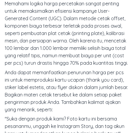
Memahami logika harga percetakan sangat penting
untuk memaksimalkan efisiensi kampanye
User-
Generated Content
(UGC). Dalam metode cetak offset,
komponen biaya terbesar terletak pada proses awal,
seperti pembuatan plat cetak (
printing plate
), kalibrasi
mesin, dan persiapan warna. Oleh karena itu, mencetak
100 lembar dan 1.000 lembar memiliki selisih biaya total
yang relatif tipis, namun membuat biaya per unit (
cost
per pcs
) turun drastis hingga 70% pada kuantitas tinggi.
Anda dapat memanfaatkan penurunan harga per pcs
ini untuk memproduksi kartu ucapan (
thank you card
),
stiker label estetis, atau flyer diskon dalam jumlah besar.
Bagikan materi cetak tersebut ke dalam setiap paket
pengiriman produk Anda. Tambahkan kalimat ajakan
yang menarik, seperti:
"Suka dengan produk kami? Foto kartu ini bersama
pesananmu, unggah ke Instagram Story, dan tag akun