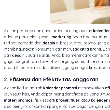
Alasan pertama dan yang paling penting adalah
kalender
adanya peta jalan, pesan
marketing
Anda bisa berubah-ub
terlihat berbeda dari
desain
di brosur, atau promo yang di
membingungkan konsumen dan merusak
citra brand
. De
dan
desain
visual selaras. Anda bisa merencanakan tema 
gaya tipografi, dan tone of voice yang sama di semua ma
brand Anda lebih mudah dikenali, yang sangat krusial da
2. Efisiensi dan Efektivitas Anggaran
Alasan kedua adalah
kalender promosi
meningkatkan
ef
jauh-jauh hari, Anda dapat mengidentifikasi peluang un
materi promosi
fisik seperti
brosur
,
flyer
, atau
kalender 
bisa menyinkronkan kampanye iklan berbayar dengan jad