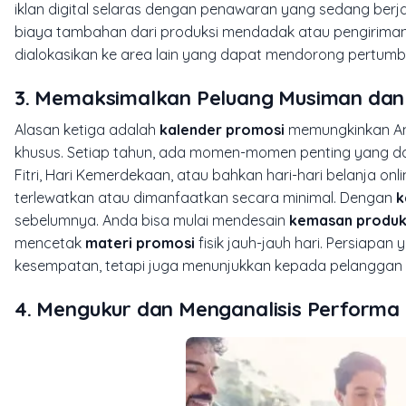
iklan digital selaras dengan penawaran yang sedang be
biaya tambahan dari produksi mendadak atau pengiriman 
dialokasikan ke area lain yang dapat mendorong pertumbu
3. Memaksimalkan Peluang Musiman dan
Alasan ketiga adalah
kalender promosi
memungkinkan An
khusus. Setiap tahun, ada momen-momen penting yang dap
Fitri, Hari Kemerdekaan, atau bahkan hari-hari belanja onl
terlewatkan atau dimanfaatkan secara minimal. Dengan
k
sebelumnya. Anda bisa mulai mendesain
kemasan produ
mencetak
materi promosi
fisik jauh-jauh hari. Persiapa
kesempatan, tetapi juga menunjukkan kepada pelanggan 
4. Mengukur dan Menganalisis Performa