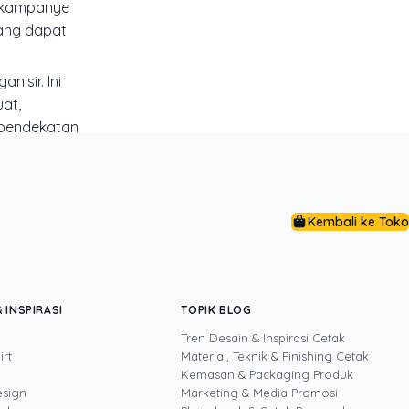
k kampanye
yang dapat
nisir. Ini
at,
 pendekatan
leh
Kembali ke Toko
ect Manager
 INSPIRASI
TOPIK BLOG
nye yang
Tren Desain & Inspirasi Cetak
dekatan
irt
Material, Teknik & Finishing Cetak
tiap strategi
Kemasan & Packaging Produk
esign
Marketing & Media Promosi