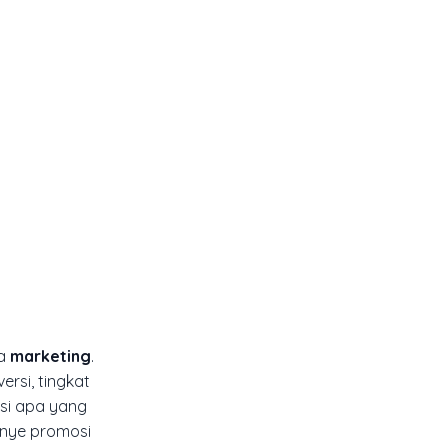
ma
marketing
.
rsi, tingkat
asi apa yang
anye promosi