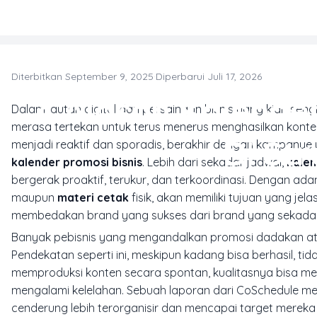
Skip to main content
Diterbitkan September 9, 2025
·
Diperbarui Juli 17, 2026
4 Alasan Kalende
Dalam lautan digital dan persaingan bisnis yang kian sengi
merasa tertekan untuk terus menerus menghasilkan konte
Di St
menjadi reaktif dan sporadis, berakhir dengan kampanye ya
kalender promosi bisnis
. Lebih dari sekadar jadwal,
kale
bergerak proaktif, terukur, dan terkoordinasi. Dengan adan
maupun
materi cetak
fisik, akan memiliki tujuan yang jel
membedakan brand yang sukses dari brand yang sekadar
Banyak pebisnis yang mengandalkan promosi dadakan at
Pendekatan seperti ini, meskipun kadang bisa berhasil, ti
memproduksi konten secara spontan, kualitasnya bisa m
mengalami kelelahan. Sebuah laporan dari CoSchedule 
cenderung lebih terorganisir dan mencapai target mereka