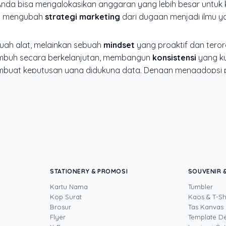
 Anda bisa mengalokasikan anggaran yang lebih besar untu
ini mengubah
strategi marketing
dari dugaan menjadi ilmu 
ah alat, melainkan sebuah
mindset
yang proaktif dan terorga
umbuh secara berkelanjutan, membangun
konsistensi
yang ku
mbuat keputusan yang didukung data. Dengan mengadopsi
api juga membangun sebuah brand yang kuat dan dipercaya o
n lebih dari 8 tahun di bidang project management. Sebagai Proj
STATIONERY & PROMOSI
SOUVENIR &
ungsi dari tahap perencanaan hingga penyelesaian, termasuk kampa
Kartu Nama
Tumbler
erti brosur, banner, kartu nama, dan kemasan produk. Dengan pen
Kop Surat
Kaos & T-Sh
sarkan pengalaman langsung mengeksekusi proyek cetak, sehingga se
Brosur
Tas Kanvas
n tujuan bisnis.
Flyer
Template D