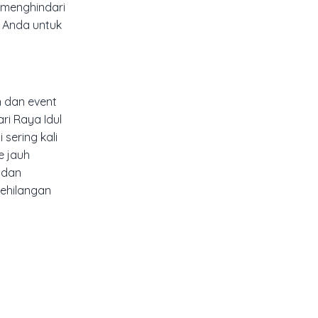
 menghindari
n Anda untuk
 dan event
i Raya Idul
 sering kali
e jauh
 dan
kehilangan