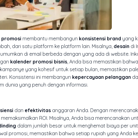
 promosi
membantu membangun
konsistensi brand
yang k
ah, dari satu platform ke platform lain. Misalnya,
desain
di 
umumkan di email berbeda dengan yang ada di website. Inkon
ngan
kalender promosi bisnis
, Anda bisa memastikan bahwa
kampanye yang kohesif untuk setiap bulan, memastikan pale
teri. Konsistensi ini membangun
kepercayaan pelanggan
da
lam dunia yang penuh dengan informasi.
isiensi
dan
efektivitas
anggaran Anda. Dengan merencanak
tuk memaksimalkan ROI. Misalnya, Anda bisa merencanakan u
dinding
dalam jumlah besar untuk menghemat biaya per unit
wal promosi, memastikan bahwa setiap rupiah yang Anda ke