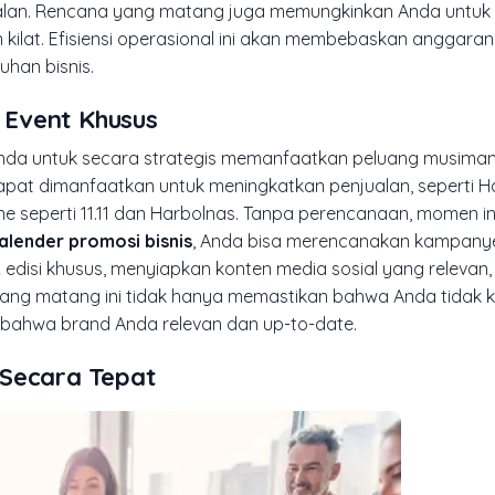
rjalan. Rencana yang matang juga memungkinkan Anda untuk
kilat. Efisiensi operasional ini akan membebaskan anggara
han bisnis.
 Event Khusus
da untuk secara strategis memanfaatkan peluang musiman
at dimanfaatkan untuk meningkatkan penjualan, seperti Har
ine seperti 11.11 dan Harbolnas. Tanpa perencanaan, momen ini
alender promosi bisnis
, Anda bisa merencanakan kampany
k
edisi khusus, menyiapkan konten media sosial yang relevan,
n yang matang ini tidak hanya memastikan bahwa Anda tidak 
bahwa brand Anda relevan dan up-to-date.
 Secara Tepat