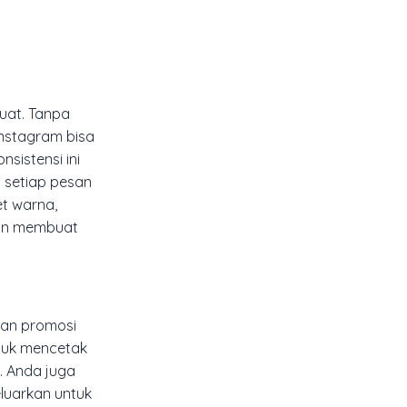
uat. Tanpa
Instagram bisa
sistensi ini
 setiap pesan
t warna,
n membuat
an promosi
ntuk mencetak
. Anda juga
luarkan untuk