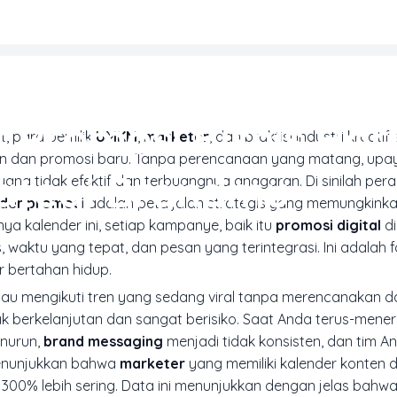
MARKETING & MEDIA PROMOSI
r Promosi Bisnis Ha
t, para pemilik
UMKM
,
marketer
, dan praktisi industri kreatif 
n dan promosi baru. Tanpa perencanaan yang matang, upaya
rategi Brandmu
ng tidak efektif dan terbuangnya anggaran. Di sinilah peran
nder promosi
adalah peta jalan strategis yang memungkink
ya kalender ini, setiap kampanye, baik itu
promosi digital
di
as, waktu yang tepat, dan pesan yang terintegrasi. Ini adalah
 bertahan hidup.
au mengikuti tren yang sedang viral tanpa merencanakan 
dak berkelanjutan dan sangat berisiko. Saat Anda terus-mene
enurun,
brand messaging
menjadi tidak konsisten, dan tim A
menunjukkan bahwa
marketer
yang memiliki kalender konten 
 300% lebih sering. Data ini menunjukkan dengan jelas bahw