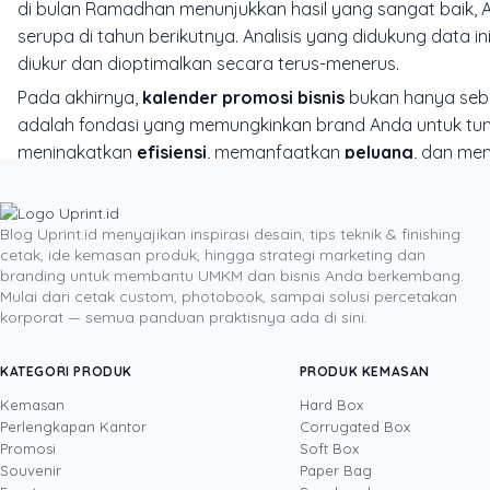
di bulan Ramadhan menunjukkan hasil yang sangat baik,
serupa di tahun berikutnya. Analisis yang didukung data 
diukur dan dioptimalkan secara terus-menerus.
Pada akhirnya,
kalender promosi bisnis
bukan hanya sebu
adalah fondasi yang memungkinkan brand Anda untuk t
meningkatkan
efisiensi
, memanfaatkan
peluang
, dan me
ini, Anda tidak hanya akan meningkatkan penjualan, tet
pelanggan.
Blog Uprint.id menyajikan inspirasi desain, tips teknik & finishing
cetak, ide kemasan produk, hingga strategi marketing dan
branding untuk membantu UMKM dan bisnis Anda berkembang.
DITULIS OLEH
Mulai dari cetak custom, photobook, sampai solusi percetakan
korporat — semua panduan praktisnya ada di sini.
Steven NG
· Project Manager
Steven adalah praktisi marketing dengan pengalama
KATEGORI PRODUK
PRODUK KEMASAN
Uprint.id, ia mengelola proyek pemasaran lintas f
Kemasan
Hard Box
memadukan kanal digital dengan material cetak sep
Perlengkapan Kantor
Corrugated Box
sistematis dan berorientasi hasil, ia menulis berda
Lihat profil →
Lihat semua penulis
Promosi
Soft Box
yang ia bagikan teruji di lapangan dan selaras denga
Souvenir
Paper Bag