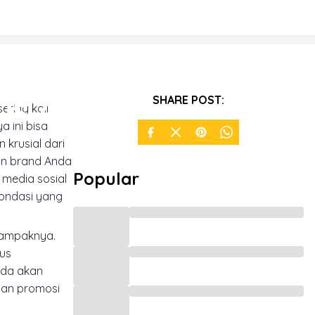
rus Ada
SHARE POST:
sering kali
 ini bisa
 krusial dari
an brand Anda
Popular
 media sosial
 fondasi yang
dampaknya.
rus
nda akan
dan promosi
a