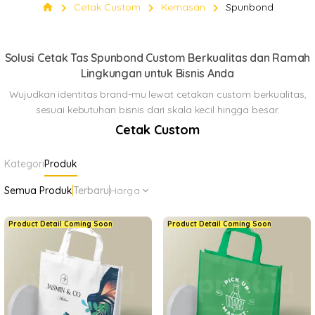
Spunbond
chevron_right
chevron_right
chevron_right
home
Cetak Custom
Kemasan
Spunbond
Klik Di sini
keyboard_arrow_down
Solusi Cetak Tas Spunbond Custom Berkualitas dan Ramah
Lingkungan untuk Bisnis Anda
Wujudkan identitas brand-mu lewat cetakan custom berkualitas,
sesuai kebutuhan bisnis dari skala kecil hingga besar.
Cetak Custom
Kategori
Produk
Semua Produk
Terbaru
Harga
expand_more
Product Detail Coming Soon
Product Detail Coming Soon