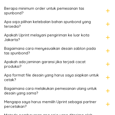
Berapa minimum order untuk pemesanan tas
add
spunbond?
Apa saja pilihan ketebalan bahan spunbond yang
add
tersedia?
Apakah Uprint melayani pengiriman ke luar kota
add
Jakarta?
Bagaimana cara menyesuaikan desain sablon pada
add
tas spunbond?
Apakah ada jaminan garansi jika terjadi cacat
add
produksi?
Apa format file desain yang harus saya siapkan untuk
add
cetak?
Bagaimana cara melakukan pemesanan ulang untuk
add
desain yang sama?
Mengapa saya harus memilih Uprint sebagai partner
add
percetakan?