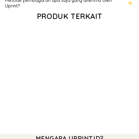
Metode pembayaran apa saja yang diterima oleh
add
Uprint?
PRODUK TERKAIT
MENGAPA UPRINT.ID?