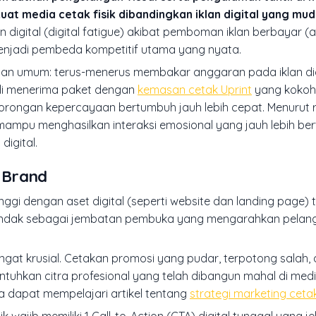
t media cetak fisik dibandingkan iklan digital yang mu
digital (
digital fatigue
) akibat pemboman iklan berbayar (a
gi menjadi pembeda kompetitif utama yang nyata.
ahan umum: terus-menerus membakar anggaran pada iklan dig
beli menerima paket dengan
kemasan cetak Uprint
yang kokoh
orongan kepercayaan bertumbuh jauh lebih cepat. Menurut r
l mampu menghasilkan interaksi emosional yang jauh lebih be
igital.
i Brand
ggi dengan aset digital (seperti website dan landing page) 
bertindak sebagai jembatan pembuka yang mengarahkan pela
sangat krusial. Cetakan promosi yang pudar, terpotong salah,
uhkan citra profesional yang telah dibangun mahal di media
a dapat mempelajari artikel tentang
strategi marketing cetak
k wajib memiliki 1
Call-to-Action
(CTA) digital tunggal yang je