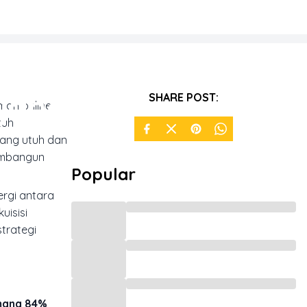
 yang
SHARE POST:
man online
tuh
yang utuh dan
membangun
Popular
ergi antara
uisisi
trategi
 mana 84%