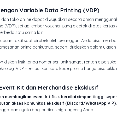
ngan Variable Data Printing (VDP)
sik dan toko online dapat diwujudkan secara aman menggun
ng
(VDP), setiap lembar voucher yang dicetak di atas kertas 
berbeda satu sama lain.
puasan taktil saat dirobek oleh pelanggan. Anda bisa memb
 pemesanan online berikutnya, seperti dijelaskan dalam ulasan
 diskon fisik tanpa nomor seri unik sangat rentan dipalsuka
eknologi VDP memastikan satu kode promo hanya bisa diklaim
vent Kit dan Merchandise Eksklusif
n membagikan event kit fisik bernilai simpan tinggi sepe
n tautan akses komunitas eksklusif (Discord/WhatsApp VIP).
nggotaan nyata bagi audiens high-agency Anda.