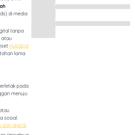
dah
ds) di media
ital tanpa
 atau
iset
HubSpot
rtahan lama
terletak pada
nggan menuju
 atau
 sosial.
 dan digital
.
las (misalnya