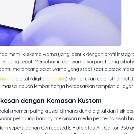
nda memiliki skema warna yang identik dengan profil Instag
teknis yang tepat. Memahami teori warna korporat yang diba
ntu merancang palet warna yang stabil saat dicetak mass
oofing
digital (
digital
proofing
) dan lakukan
color strip matc
k massal ribuan lembar hanya berdasarkan tampilan di laya
rkesan dengan Kemasan Kustom
dalah momen paling krusial di mana dunia digital dan fisik be
dar pelindung barang, melainkan media pencerita kisah br
ium seperti bahan Corrugated E-Flute atau Art Carton 350 