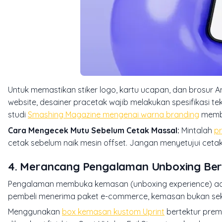
Untuk memastikan stiker logo, kartu ucapan, dan brosur A
website, desainer pracetak wajib melakukan spesifikasi 
studi
Smashing Magazine mengenai warna branding
memba
Cara Mengecek Mutu Sebelum Cetak Massal:
Mintalah
pr
cetak sebelum naik mesin offset. Jangan menyetujui ceta
4. Merancang Pengalaman Unboxing Be
Pengalaman membuka kemasan (
unboxing experience
) a
pembeli menerima paket e-commerce, kemasan bukan seka
Menggunakan
box kemasan kustom Uprint
bertektur prem