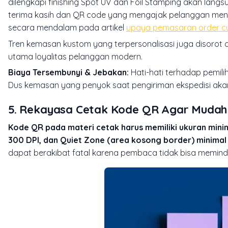
dilengkapi finishing Spot UV dan Foil Stamping akan lang
terima kasih dan QR code yang mengajak pelanggan mengu
secara mendalam pada artikel
upaya pemasaran order c
Tren kemasan kustom yang terpersonalisasi juga disorot
utama loyalitas pelanggan modern.
Biaya Tersembunyi & Jebakan:
Hati-hati terhadap pemili
Dus kemasan yang penyok saat pengiriman ekspedisi akan
5. Rekayasa Cetak Kode QR Agar Mudah
Kode QR pada materi cetak harus memiliki ukuran minima
300 DPI, dan Quiet Zone (area kosong border) minimal 
dapat berakibat fatal karena pembaca tidak bisa meminda