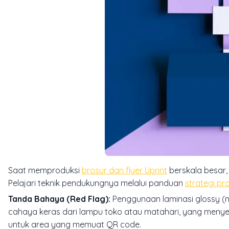
Saat memproduksi
brosur dan flyer Uprint
berskala besar,
Pelajari teknik pendukungnya melalui panduan
strategi pro
Tanda Bahaya (Red Flag):
Penggunaan laminasi
glossy
(m
cahaya keras dari lampu toko atau matahari, yang meny
untuk area yang memuat QR code.