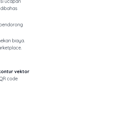
isi ucapan
 dibahas
 pendorong
nekan biaya.
rketplace.
kontur vektor
 QR code