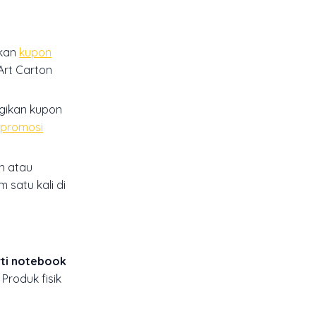
akan
kupon
Art Carton
agikan kupon
promosi
n atau
 satu kali di
rti notebook
Produk fisik