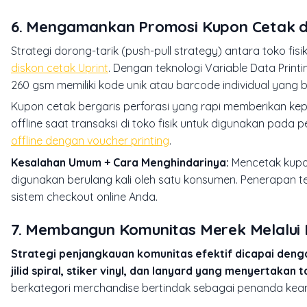
6. Mengamankan Promosi Kupon Cetak de
Strategi dorong-tarik (
push-pull strategy
) antara toko fi
diskon cetak Uprint
. Dengan teknologi
Variable Data Printi
260 gsm memiliki kode unik atau barcode individual yang 
Kupon cetak bergaris perforasi yang rapi memberikan ke
offline saat transaksi di toko fisik untuk digunakan pada
offline dengan voucher printing
.
Kesalahan Umum + Cara Menghindarinya:
Mencetak kupon
digunakan berulang kali oleh satu konsumen. Penerapan t
sistem checkout online Anda.
7. Membangun Komunitas Merek Melalui E
Strategi penjangkauan komunitas efektif dicapai denga
jilid spiral, stiker vinyl, dan lanyard yang menyertaka
berkategori merchandise bertindak sebagai penanda kea