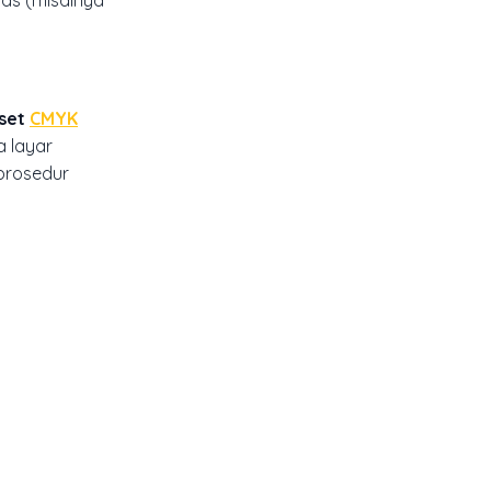
fset
CMYK
 layar
 prosedur