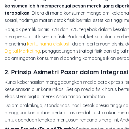
konsumen lebih mempercayai pesan merek yang diperkua
terabaikan.
Di era di mana konsumen mengalami kelelahan 
sosial, hadirnya materi cetak fisik bernilai estetika ting
Banyak pemilik bisnis B2B dan B2C terjebak dalam kesal
memperkuat titik sentuh fisik. Padahal, ketika calon pem
menerima
kartu nama eksklusif
dalam pertemuan bisnis, d
Digital Marketing
, penggabungan strategi fisik dan digita
dalam ingatan konsumen dibanding kampanye iklan serba d
2. Prinsip Asimetri Pasar dalam Integras
Kunci keberhasilan menggabungkan media cetak presisi tin
keselarasan alur komunikasi. Setiap media fisik harus 
ekosistem digital merek Anda tanpa hambatan.
Dalam praktiknya, standarisasi hasil cetak presisi tinggi 
menggunakan bahan berkualitas rendah justru akan merunt
Untuk panduan lengkap menyusun rencana sinergi ini, And
Aturan Praktis (Rule of Thumb):
Setiap materi cetakan fisi