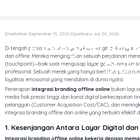
Skip to main content
Diterbitkan September 15, 2025
·
Diperbarui Juli 24, 2026
6 Integrasi Bra
Di tengah persaingan bisnis yang kian sengit, pelanggan
dan offline. Mereka menginginkan sebuah perjalanan merek
Dici
(touchpoint)—baik saat mengusap layar gawai maupun sa
profesional. Sebuah merek yang hanya berfokus pada ran
loyalitas emosional yang mendalam di dunia nyata.
Penerapan
integrasi branding offline online
bukan lagi s
media fisik presisi tinggi dan kanal digital berkecepata
pelanggan (Customer Acquisition Cost/CAC), dan meningkat
integrasi branding offline dan online yang terbukti efektif 
1. Kesenjangan Antara Layar Digital dan 
Integrasi branding offline online bekerja dengan mem