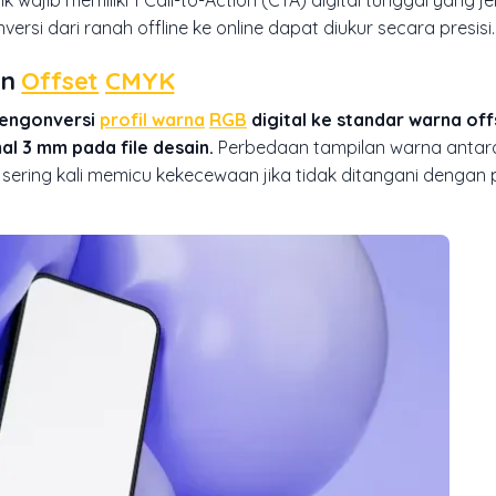
si dari ranah offline ke online dapat diukur secara presisi.
an
Offset
CMYK
 mengonversi
profil warna
RGB
digital ke standar warna of
al 3 mm pada file desain.
Perbedaan tampilan warna antara
 sering kali memicu kekecewaan jika tidak ditangani dengan