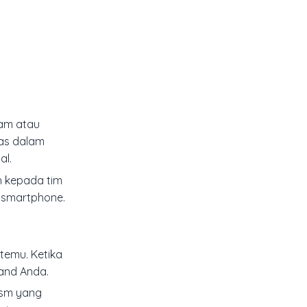
ram atau
has dalam
al.
h
kepada tim
r smartphone.
rtemu. Ketika
and Anda.
gsm yang