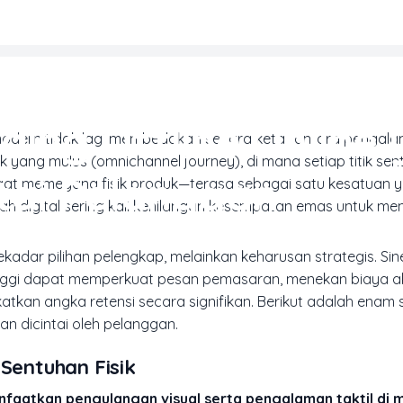
MARKETING & MEDIA PROMOSI
nding Offline Online
 modern tidak lagi membedakan secara ketat antara pengala
 yang mulus (omnichannel journey), di mana setiap titik sen
ntai Pelanggan
at memegang fisik produk—terasa sebagai satu kesatuan 
ah digital sering kali kehilangan kesempatan emas untuk 
ekadar pilihan pelengkap, melainkan keharusan strategis. Sin
n tinggi dapat memperkuat pesan pemasaran, menekan biaya ak
kan angka retensi secara signifikan. Berikut adalah enam s
dan dicintai oleh pelanggan.
Sentuhan Fisik
anfaatkan pengulangan visual serta pengalaman taktil di