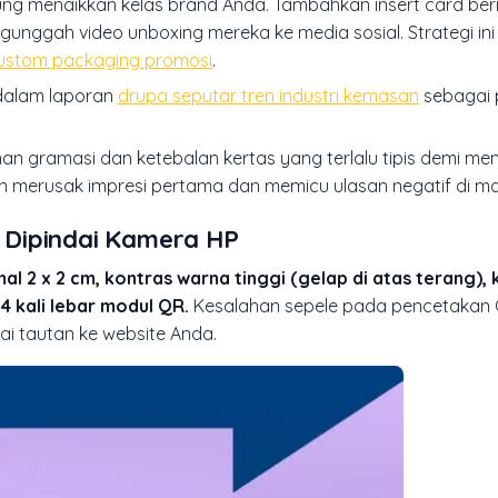
sung menaikkan kelas brand Anda. Tambahkan insert card ber
nggah video unboxing mereka ke media sosial. Strategi ini
ustom packaging promosi
.
 dalam laporan
drupa seputar tren industri kemasan
sebagai
han gramasi dan ketebalan kertas yang terlalu tipis demi me
 merusak impresi pertama dan memicu ulasan negatif di ma
 Dipindai Kamera HP
l 2 x 2 cm, kontras warna tinggi (gelap di atas terang), 
4 kali lebar modul QR.
Kesalahan sepele pada pencetakan
i tautan ke website Anda.