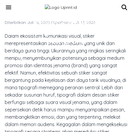
Skip to main content
menu
Diterbitkan Juli 16, 2025
TREN DESAIN & INSPIRASI CETAK
·
Diperbarui Juli 17, 2026
6 Trik Tipografi Untuk Stiker Yang
Dalam ekosistem komunikasi visual, stiker
Bikin Brand
merepresentasikan sebuah medium yang unik dan
berdaya guna tinggi. Ukurannya yang ringkas seringkali
menipu, menyembunyikan potensinya sebagai medium
promosi dan identitas jenama (brand) yang sangat
efektif. Namun, efektivitas sebuah stiker sangat
bergantung pada kejelasan dan daya tarik visualnya, di
mana tipografi memegang peranan sentral. Lebih dari
sekadar susunan huruf, tipografi dalam desain stiker
berfungsi sebagai suara visual jenama, yang dalam
sepersekian detik harus mampu menyampaikan pesan,
membangkitkan emosi, dan yang terpenting, melekat
dalam memori audiens. Kegagalan dalam mengeksekusi
tipografi secara strategis akan mereduksi stiker