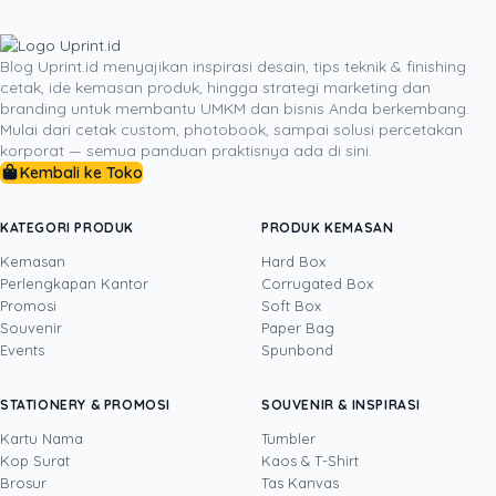
elemen grafis, merupakan pilar-pilar yang menopang
desain stiker yang efektif dan memorable. Dengan
menerapkan prinsip-prinsip ini secara sadar dan
Blog Uprint.id menyajikan inspirasi desain, tips teknik & finishing
cetak, ide kemasan produk, hingga strategi marketing dan
metodis, sebuah jenama dapat memastikan bahwa
branding untuk membantu UMKM dan bisnis Anda berkembang.
setiap stiker yang diproduksi bukan hanya menjadi
Mulai dari cetak custom, photobook, sampai solusi percetakan
selembar kertas berperekat, tetapi sebuah duta visual
korporat — semua panduan praktisnya ada di sini.
Kembali ke Toko
yang kuat, yang mampu mengkomunikasikan
identitasnya secara jernih dan meninggalkan jejak yang
langgeng dalam benak audiens.
KATEGORI PRODUK
PRODUK KEMASAN
Kemasan
Hard Box
Perlengkapan Kantor
Corrugated Box
Promosi
Soft Box
DITULIS OLEH
Souvenir
Paper Bag
Events
Spunbond
Novi Huang
· CCO
Novi Huang adalah Chief Creative Officer
STATIONERY & PROMOSI
SOUVENIR & INSPIRASI
Uprint.id dengan pengalaman lebih dari 20
tahun di bidang creative direction, brand
Kartu Nama
Tumbler
strategy, dan growth hacking. Ia mengarahkan
Kop Surat
Kaos & T-Shirt
Lihat profil →
Lihat semua penulis
bahasa visual Uprint dan membantu brand
Brosur
Tas Kanvas