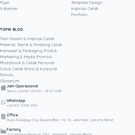
merancang kemasan (packaging), stiker,
Flyer
Template Design
brosur, serta materi cetak lain yang bukan
X-Banner
Inspirasi Cetak
sekadar enak dilihat, tetapi terbukti mendorong
Portfolio
pertumbuhan bisnis. Lewat eksperimen kreatif
yang terukur, termasuk pemanfaatan AI dalam
TOPIK BLOG
SHARE POST:
proses desain, ia menulis tentang cara
menjadikan desain dan cetakan sebagai aset
Tren Desain & Inspirasi Cetak
brand, bukan sekadar biaya.
Material, Teknik & Finishing Cetak
Kemasan & Packaging Produk
Marketing & Media Promosi
Photobook & Cetak Personal
Popular
Solusi Cetak Bisnis & Korporat
Penulis
Glosarium
Jam Operasional
Senin–Jumat | 09.00 – 18.00 WIB
WhatsApp
+62 812 12345 290
Office
Ruko Swadaya City Square Blok 1 no. 10, Jelambar, Jakarta Barat
Factory
Jl. Swadaya Raya no. 1762, Jelambar, Jakarta Barat