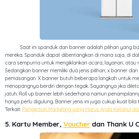
Saat ini spanduk dan banner adalah pilihan yang ban
mereka. Spanduk dapat dibentangkan di mana saja, di dal
cara sempurna untuk mengiklankan acara, layanan, atau 
Sedangkan banner memiliki dua jenis pilihan; x banner da
pemasangan. X banner butuh beberapa langkah untuk memb
menopangnya berdiri dengan tegak. Sayangnya jika dileta
jatuh. Roll up banner lebih sederhana namun penampilan
hanya perlu digulung. Banner jenis ini juga cukup kuat bil
Terkait:
Pengertian Marketing yang Harus Anda Ketahui d
5. Kartu Member,
Voucher
dan Thank U 