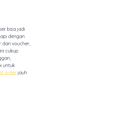
 bisa jadi
kapi dengan
ber dan voucher,
ini cukup
ggan,
k untuk
at order
jauh