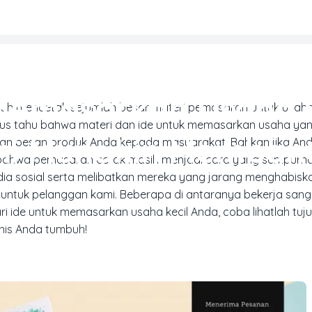
REN DESAIN & INSPIRASI CETAK
 Memasarkan Usaha K
telah mencetak sejumlah besar materi pemasaran untuk usaha
arus tahu bahwa materi dan ide untuk memasarkan usaha yan
Ini Mungkin Membant
n pesan produk Anda kepada masyarakat. Bahkan jika An
bahwa pemasaran cetak masih menjadi cara yang sempurna
ia sosial serta melibatkan mereka yang jarang menghabisk
tuk pelanggan kami. Beberapa di antaranya bekerja sanga
 ide untuk memasarkan usaha kecil Anda, coba lihatlah tuju
nis Anda tumbuh!