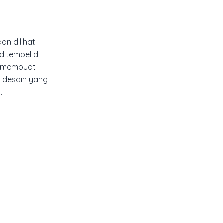
n dilihat
ditempel di
in membuat
t desain yang
.