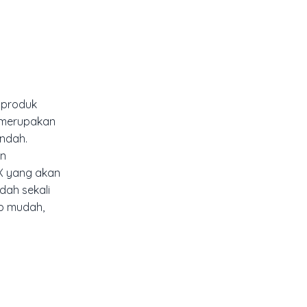
 produk
k merupakan
endah.
an
X yang akan
dah sekali
up mudah,