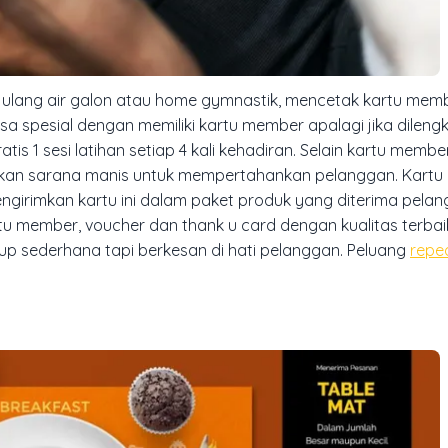
air galon atau home gymnastik, mencetak kartu member
 spesial dengan memiliki kartu member apalagi jika dileng
u gratis 1 sesi latihan setiap 4 kali kehadiran. Selain kartu mem
pakan sarana manis untuk mempertahankan pelanggan. Kartu 
engirimkan kartu ini dalam paket produk yang diterima pelan
u member, voucher dan thank u card dengan kualitas terbai
up sederhana tapi berkesan di hati pelanggan. Peluang
repe