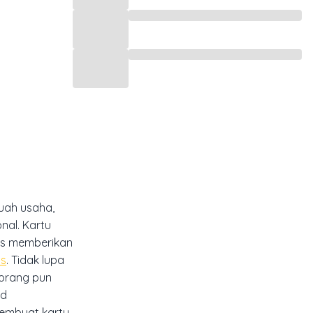
uah usaha,
nal. Kartu
us memberikan
as
. Tidak lupa
eorang pun
id
membuat kartu