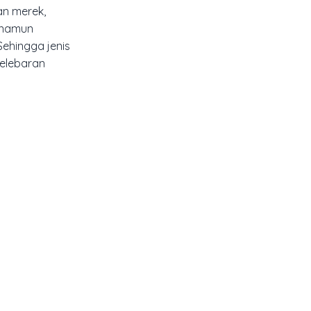
n merek,
, namun
Sehingga jenis
selebaran