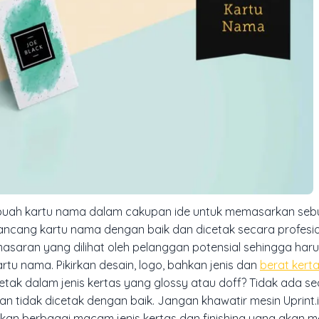
h kartu nama dalam cakupan ide untuk memasarkan seb
ncang kartu nama dengan baik dan dicetak secara profesio
aran yang dilihat oleh pelanggan potensial sehingga har
u nama. Pikirkan desain, logo, bahkan jenis dan
berat kert
icetak dalam jenis kertas yang glossy atau doff? Tidak ada s
an tidak dicetak dengan baik. Jangan khawatir mesin Uprint.
kan berbagai macam jenis kertas dan finishing yang akan 