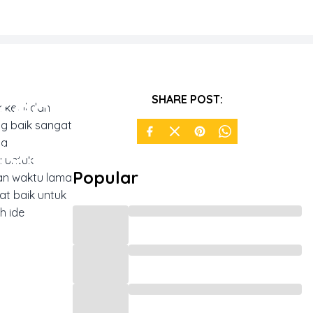
ecil
SHARE POST:
 kecil dan
g baik sangat
u!
da
 untuk
Popular
an waktu lama
t baik untuk
h ide