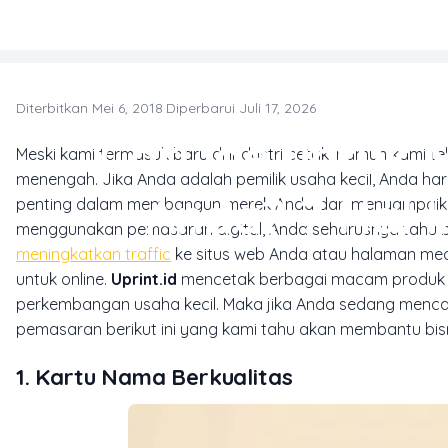
Skip to main content
Diterbitkan Mei 6, 2018
·
Diperbarui Juli 17, 2026
T
Cari Ide untuk
Meski kami termasuk baru di industri cetak, namun kami 
menengah. Jika Anda adalah pemilik usaha kecil, Anda h
Anda? 7 Hal 
penting dalam membangun merek Anda dan menyampaika
menggunakan pemasaran digital, Anda seharusnya tahu 
meningkatkan traffic
ke situs web Anda atau halaman med
untuk online.
Uprint.id
mencetak berbagai macam produk un
perkembangan usaha kecil. Maka jika Anda sedang mencari
pemasaran berikut ini yang kami tahu akan membantu bis
1. Kartu Nama Berkualitas