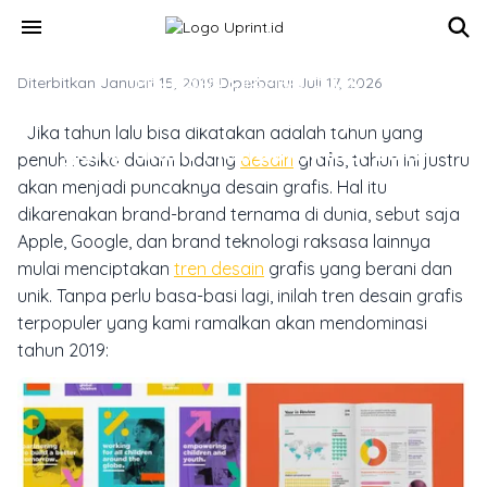
Skip to main content
menu
Diterbitkan Januari 15, 2019
TREN DESAIN & INSPIRASI CETAK
·
Diperbarui Juli 17, 2026
8 Tren Desain Grafis Terpopuler
Jika tahun lalu bisa dikatakan adalah tahun yang
yang akan Mendominasi 2019
penuh resiko dalam bidang
desain
grafis, tahun ini justru
akan menjadi puncaknya desain grafis. Hal itu
dikarenakan brand-brand ternama di dunia, sebut saja
Apple, Google, dan brand teknologi raksasa lainnya
mulai menciptakan
tren desain
grafis yang berani dan
unik. Tanpa perlu basa-basi lagi, inilah tren desain grafis
terpopuler yang kami ramalkan akan mendominasi
tahun 2019: