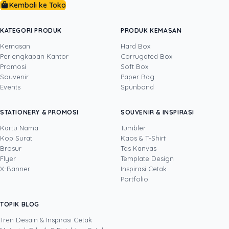
Kembali ke Toko
aneh, unik dan otentik. Jika membutuhkan tempat untuk
mencetak hasil karya visual Anda, Uprint dengan
senang hati akan membantu. Selamat berkarya!
KATEGORI PRODUK
PRODUK KEMASAN
Kemasan
Hard Box
Perlengkapan Kantor
Corrugated Box
Promosi
Soft Box
DITULIS OLEH
Souvenir
Paper Bag
Events
Spunbond
Novi Huang
· CCO
Novi Huang adalah Chief Creative Officer
STATIONERY & PROMOSI
SOUVENIR & INSPIRASI
Uprint.id dengan pengalaman lebih dari 20
tahun di bidang creative direction, brand
Kartu Nama
Tumbler
strategy, dan growth hacking. Ia mengarahkan
Kop Surat
Kaos & T-Shirt
Lihat profil →
Lihat semua penulis
bahasa visual Uprint dan membantu brand
Brosur
Tas Kanvas
merancang kemasan (packaging), stiker,
Flyer
Template Design
brosur, serta materi cetak lain yang bukan
X-Banner
Inspirasi Cetak
sekadar enak dilihat, tetapi terbukti mendorong
Portfolio
pertumbuhan bisnis. Lewat eksperimen kreatif
yang terukur, termasuk pemanfaatan AI dalam
TOPIK BLOG
SHARE POST:
proses desain, ia menulis tentang cara
menjadikan desain dan cetakan sebagai aset
Tren Desain & Inspirasi Cetak