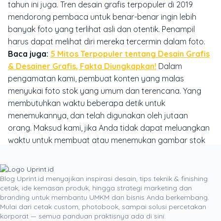
tahun ini juga. Tren desain grafis terpopuler di 2019
mendorong pembaca untuk benar-benar ingin lebih
banyak foto yang terlihat asli dan otentik. Penampil
harus dapat melihat diri mereka tercermin dalam foto.
Baca juga:
5 Mitos Terpopuler tentang Desain Grafis
& Desainer Grafis, Fakta Diungkapkan!
Dalam
pengamatan kami, pembuat konten yang malas
menyukai foto stok yang umum dan terencana. Yang
membutuhkan waktu beberapa detik untuk
menemukannya, dan telah digunakan oleh jutaan
orang. Maksud kami, jika Anda tidak dapat meluangkan
waktu untuk membuat atau menemukan gambar stok
yang lebih baik, mengapa orang lain harus meluangkan
waktu untuk membacanya? Setujukah dengan
pendapat kami ini? Jadi pada tahun 2019 jangan
Blog Uprint.id menyajikan inspirasi desain, tips teknik & finishing
cetak, ide kemasan produk, hingga strategi marketing dan
menjadi salah satu desainer grafis macam itu. Semoga
branding untuk membantu UMKM dan bisnis Anda berkembang.
panduan tentang tren desain grafis terpopuler di 2019
Mulai dari cetak custom, photobook, sampai solusi percetakan
ini bisa membantu Anda untuk menciptakan karya yang
korporat — semua panduan praktisnya ada di sini.