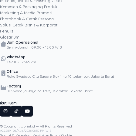
brand, bukan sekadar biaya.
Material, Teknik & Finishing Cetak
Kemasan & Packaging Produk
Marketing & Media Promosi
Photobook & Cetak Personal
Popular
Solusi Cetak Bisnis & Korporat
Penulis
Glosarium
Jam Operasional
Senin–Jumat | 09.00 – 18.00 WIB
WhatsApp
+62 812 12345 290
Office
Ruko Swadaya City Square Blok 1 no. 10, Jelambar, Jakarta Barat
Factory
Jl. Swadaya Raya no. 1762, Jelambar, Jakarta Barat
Ikuti Kami
© Copyright Uprint.id — All Rights Reserved
Artikel Lainnya
v0.2.359 · 06/Aug/2026 06:50 PM WIB
Syarat & Ketentuan
Kebijakan Privasi
Cookie