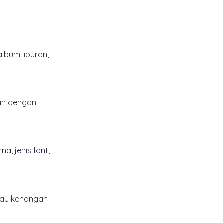
lbum liburan,
sah dengan
a, jenis font,
atau kenangan