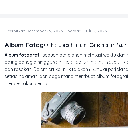
Skip to main content
Diterbitkan Desember 29, 2023
·
Diperbarui Juli 17, 2026
P
Album Fotogr
Album Fotografi: Lebih dari Sekadar Ku
Album fotografi
, sebuah perjalanan melintasi waktu da
Kenangan d
paling bahagia hingga saat-saat penuh makna, setiap fot
dan rasakan. Dalam artikel ini, kita akan memulai perjal
setiap halaman, dan bagaimana membuat album fotografi 
menceritakan cerita.