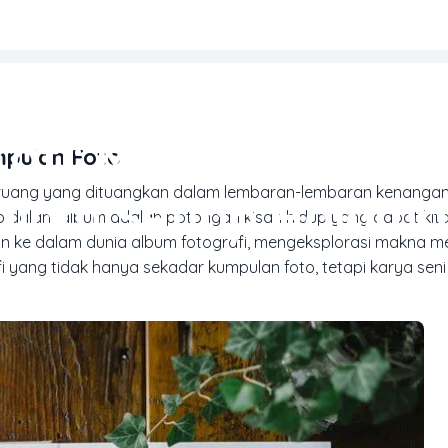
HOTOBOOK & CETAK PERSONAL
afi: Membuka Kolek
mpulan Foto
n ruang yang dituangkan dalam lembaran-lembaran kenanga
alam Setiap Halam
o dalam album adalah potongan kisah hidup yang dapat kita 
anan ke dalam dunia album fotografi, mengeksplorasi makna 
yang tidak hanya sekadar kumpulan foto, tetapi karya sen