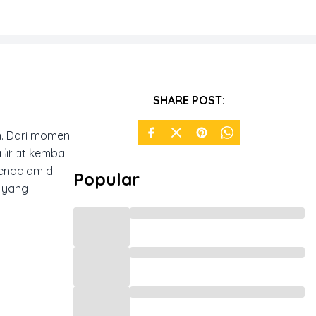
si
SHARE POST:
n. Dari momen
an
lihat kembali
mendalam di
Popular
i yang