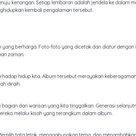
menuju kenangan. Setiap lembaran adalah jendela ke dala
menghidupkan kembali pengalaman tersebut.
yang berharga. Foto-foto yang dicetak dan diatur dengan 
ahan zaman.
erhadap hidup kita. Album tersebut merayakan keberagama
h diraih.
i bagian dari warisan yang kita tinggalkan. Generasi selanju
ereka melalui kisah yang terangkum dalam album.
. Memilih tata letak, menggabungkan tema, dan menambahka