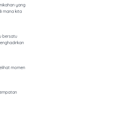
rnikahan yang
i mana kita
u bersatu
menghadirkan
melihat momen
enempatan