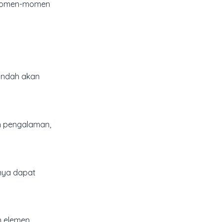
m momen-momen
indah akan
n pengalaman,
tnya dapat
n elemen