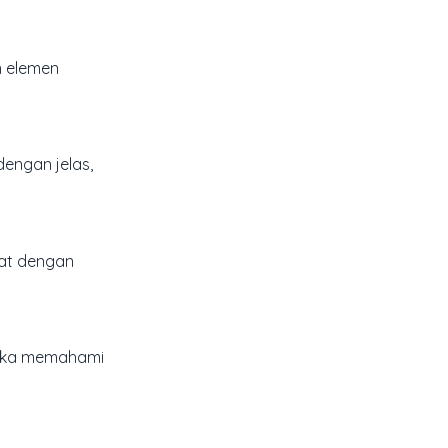
n elemen
dengan jelas,
pat dengan
ereka memahami