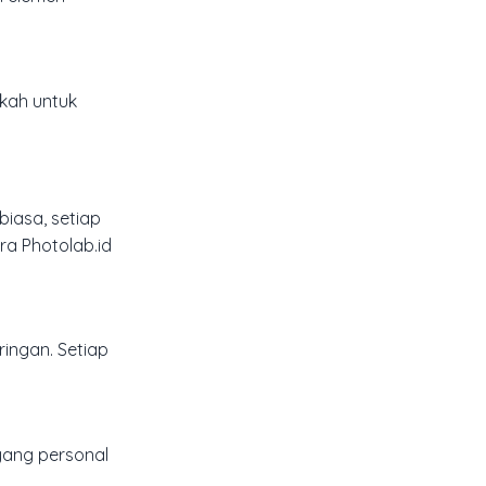
gkah untuk
iasa, setiap
ra Photolab.id
ingan. Setiap
yang personal