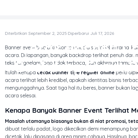
Skip to main content
Diterbitkan September 2, 2025
·
Diperbarui Juli 17, 2026
Cetak Banner Ti
Banner event bisa bikin konten media sosial lebih ramai ka
acara. Di lapangan, banyak backdrop terlihat penuh dan 
Backdrop Event Ra
teks tenggelam, logo tidak terbaca, dan akhirnya tamu le
Itulah kenapa
cetak banner tipe reguler online
perlu dip
acara terlihat lebih kredibel, apakah identitas bisnis te
mengunggahnya. Saat tiga hal itu beres, banner bukan lag
acara selesai.
Kenapa Banyak Banner Event Terlihat Ma
Masalah utamanya biasanya bukan di niat promosi, teta
dibuat terlalu padat, logo dikecilkan demi menampung bany
dicetak, lalu dipasang di area minim cahaya. Hasilnya, b