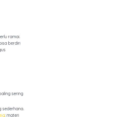
rlu ramai.
isa berdiri
gus
aling sering
g sederhana.
ing
: materi