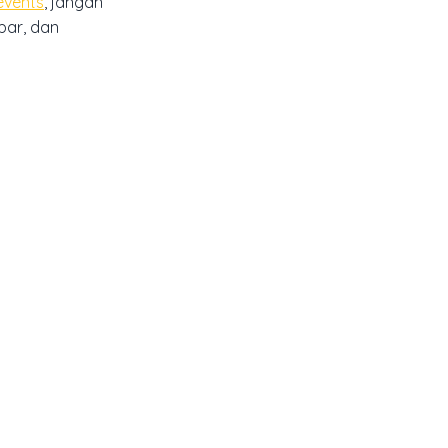
events
, jangan
bar, dan