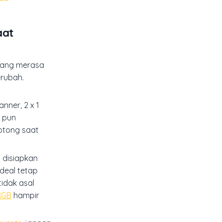
aat
ang merasa
erubah.
nner, 2 x 1
a pun
potong saat
 disiapkan
ideal tetap
tidak asal
RGB
hampir