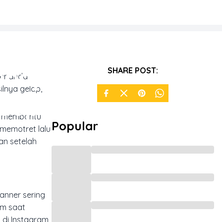
Kenapa
SHARE POST:
 penanda
ilnya gelap,
Sepi di
er membantu
Popular
 memotret lalu
an setelah
anner sering
am saat
 di Instagram