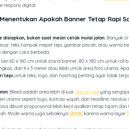
e respons digital.
i Menentukan Apakah Banner Tetap Rapi S
 disiapkan, bukan saat mesin cetak mulai jalan.
Banyak or
 besar, teks tampak mepet tepi, gambar pecah, atau warna b
ja dengan cara berbeda.
ain 60 x 160 cm untuk stand banner, 80 x 180 cm untuk roll ba
ngkas, dan 4 x 3 meter atau lebih untuk area foto utama. Ap
i tepi
untuk teks, logo, dan hashtag penting agar tidak ter
3 mm
. Bleed adalah area lebih di luar
ukuran jadi
yang sengaja
tama seperti logo, ilustrasi wajah, dan headline, resolusi 
bisa dibuat proporsional lebih kecil asalkan tetap tajam dan 
dah. Mode warna juga sebaiknya
CMYK
, karena warna layar