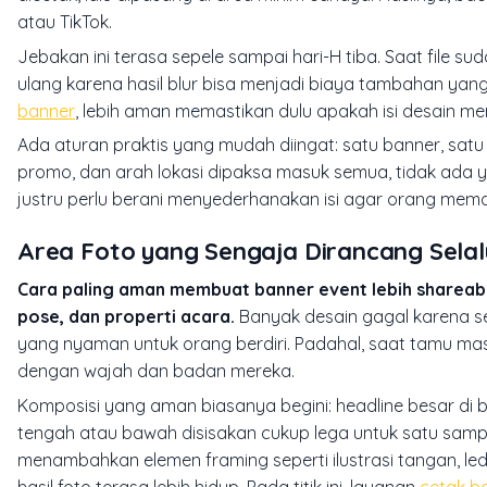
atau TikTok.
Jebakan ini terasa sepele sampai hari-H tiba. Saat file s
ulang karena hasil blur bisa menjadi biaya tambahan ya
banner
, lebih aman memastikan dulu apakah isi desain me
Ada aturan praktis yang mudah diingat: satu banner, satu 
promo, dan arah lokasi dipaksa masuk semua, tidak ada y
justru perlu berani menyederhanakan isi agar orang mema
Area Foto yang Sengaja Dirancang Selal
Cara paling aman membuat banner event lebih shareab
pose, dan properti acara.
Banyak desain gagal karena se
yang nyaman untuk orang berdiri. Padahal, saat tamu ma
dengan wajah dan badan mereka.
Komposisi yang aman biasanya begini: headline besar di ba
tengah atau bawah disisakan cukup lega untuk satu sampa
menambahkan elemen framing seperti ilustrasi tangan, led
hasil foto terasa lebih hidup. Pada titik ini, layanan
cetak b