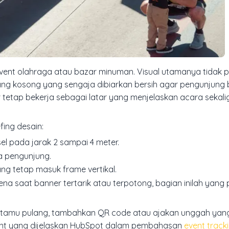
nt olahraga atau bazar minuman. Visual utamanya tidak pe
ng kosong yang sengaja dibiarkan bersih agar pengunjung b
 tetap bekerja sebagai latar yang menjelaskan acara sekali
efing desain:
l pada jarak 2 sampai 4 meter.
ta pengunjung.
ng tetap masuk frame vertikal.
na saat banner tertarik atau terpotong, bagian inilah yang p
h tamu pulang, tambahkan QR code atau ajakan unggah yan
event yang dijelaskan HubSpot dalam pembahasan
event track