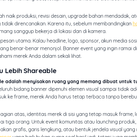
udah naik produksi, revisi desain, upgrade bahan mendadak, a
ng tidak direncanakan. Karena itu, sebelum membandingkan
h
mang sanggup bekerja di lokasi dan di kamera.
pesan utama. Kalau headline, logo, sponsor, akun media sosia
ang benar-benar menonjol. Banner event yang ingin ramai di
hami merek Anda dalam sekali lihat.
u Lebih Shareable
le adalah menyisakan ruang yang memang dibuat untuk t
luruh bidang banner dipenuhi elemen visual sampai tidak a
suk ke frame, merek Anda harus tetap terbaca tanpa berebu
gian atas, identitas merek di sisi yang tetap masuk frame, l
i tiga orang. Untuk event komunitas atau launching produk,
akan grafis, garis lengkung, atau bentuk jendela visual ya
anner
yang baik bukan cuma soal hasil jadi, tetapi juga mem