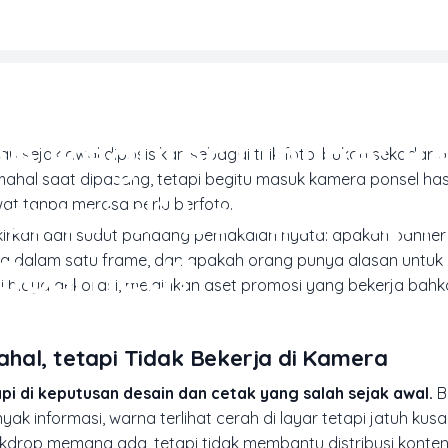
MARKETING & MEDIA PROMOSI
pe Reguler Online: 
lau sejak awal diposisikan sebagai titik foto, bukan sekadar
mahal saat dipasang, tetapi begitu masuk kamera ponsel has
mai di Lokasi Tapi 
wat tanpa merasa perlu berfoto.
ikirkan dari sudut pandang pemakaian nyata: apakah bann
Sosmed?
rbaca dalam satu frame, dan apakah orang punya alasan untuk
i biaya dekorasi, melainkan aset promosi yang bekerja bahk
hal, tetapi Tidak Bekerja di Kamera
pi di keputusan desain dan cetak yang salah sejak awal.
B
ak informasi, warna terlihat cerah di layar tetapi jatuh kus
ackdrop memang ada, tetapi tidak membantu distribusi konten