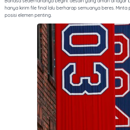
Bahasa sederhananya begini: desain yang aman di layar 
hanya kirim file final lalu berharap semuanya beres. Mint
posisi elemen penting.