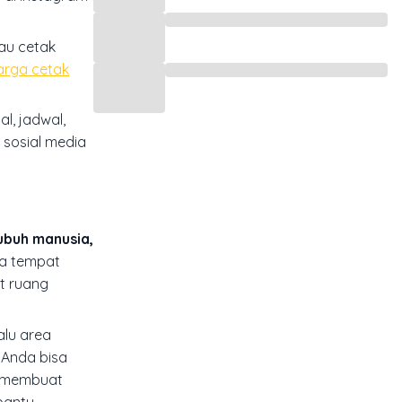
tau cetak
arga cetak
l, jadwal,
 sosial media
ubuh manusia,
da tempat
t ruang
alu area
 Anda bisa
ng membuat
bantu