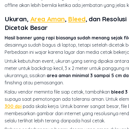
offline akan lebih bernilai ketika ada jembatan yang jelas k
Ukuran,
Area Aman
,
Bleed
, dan Resolus
Dicetak Besar
Hasil banner yang rapi biasanya sudah menang sejak file
desainnya sudah bagus di laptop, tetapi setelah dicetak
Perbedaan ini wajar karena layar dan media cetak beker
Untuk kebutuhan event, ukuran yang sering dipakai antara l
meter untuk backdrop kecil, 3 x 2 meter untuk panggung ri
ukurannya, sisakan
area aman minimal 3 sampai 5 cm dar
finishing atau pemasangan.
Kalau vendor meminta file siap cetak, tambahkan
bleed 
supaya saat pemotongan ada toleransi aman. Untuk elemen u
300 dpi
pada skala kerja. Untuk banner sangat besar, file 
membesarkan gambar dari internet yang resolusinya ren
selalu terlihat lebih terang daripada hasil cetak.