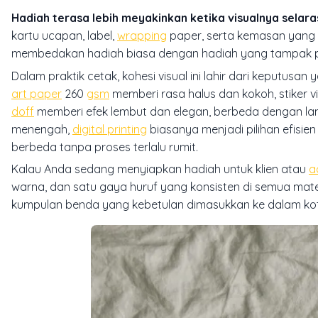
Hadiah terasa lebih meyakinkan ketika visualnya selara
kartu ucapan, label,
wrapping
paper, serta kemasan yang s
membedakan hadiah biasa dengan hadiah yang tampak pr
Dalam praktik cetak, kohesi visual ini lahir dari keputusa
art paper
260
gsm
memberi rasa halus dan kokoh, stiker
v
doff
memberi efek lembut dan elegan, berbeda dengan lami
menengah,
digital printing
biasanya menjadi pilihan efisien
berbeda tanpa proses terlalu rumit.
Kalau Anda sedang menyiapkan hadiah untuk klien atau
a
warna, dan satu gaya huruf yang konsisten di semua materi
kumpulan benda yang kebetulan dimasukkan ke dalam ko