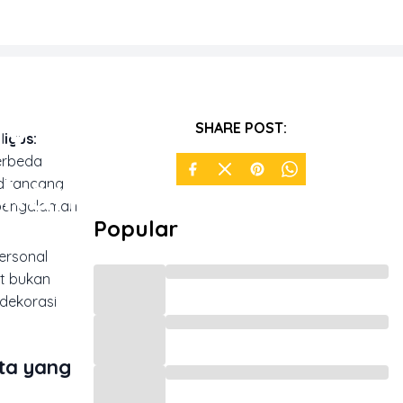
IY yang
SHARE POST:
igus:
erbeda
akan
 dirancang
i pengalaman
Popular
personal
at bukan
 dekorasi
ta yang