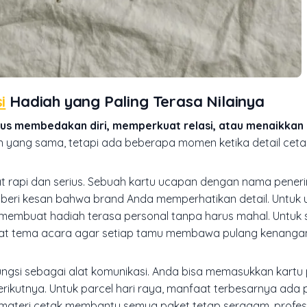
i
Hadiah yang Paling Terasa Nilainya
arus membedakan diri, memperkuat relasi, atau menaikkan
yang sama, tetapi ada beberapa momen ketika detail ceta
at rapi dan serius. Sebuah kartu ucapan dengan nama peneri
mberi kesan bahwa brand Anda memperhatikan detail. Untuk 
oke membuat hadiah terasa personal tanpa harus mahal. Untuk s
uat tema acara agar setiap tamu membawa pulang kenanga
fungsi sebagai alat komunikasi. Anda bisa memasukkan kartu
erikutnya. Untuk parcel hari raya, manfaat terbesarnya ada
k, materi cetak membantu semua paket tetap seragam, profes