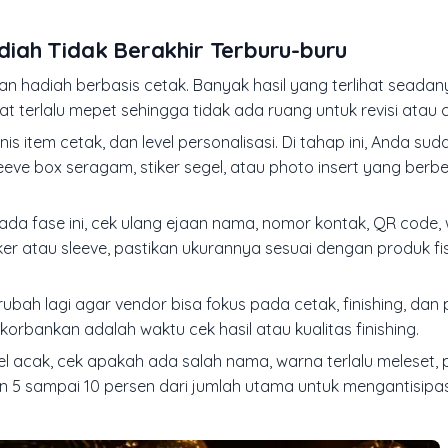
iah Tidak Berakhir Terburu-buru
n hadiah berbasis cetak. Banyak hasil yang terlihat seada
t terlalu mepet sehingga tidak ada ruang untuk revisi atau 
 item cetak, dan level personalisasi. Di tahap ini, Anda su
eve box seragam, stiker segel, atau photo insert yang berbe
 Pada fase ini, cek ulang ejaan nama, nomor kontak, QR code
iker atau sleeve, pastikan ukurannya sesuai dengan produk fi
rubah lagi agar vendor bisa fokus pada cetak, finishing, da
ikorbankan adalah waktu cek hasil atau kualitas finishing.
l acak, cek apakah ada salah nama, warna terlalu meleset,
an 5 sampai 10 persen dari jumlah utama untuk mengantisipas