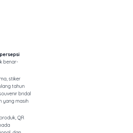
 persepsi
k benar-
ma, stiker
ulang tahun
ouvenir bridal
n yang masih
 produk, QR
 pada
ional, dan