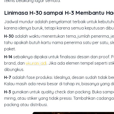
teknis belakang layar semata.
Linimasa H-30 sampai H-3 Membantu Had
Jadwal mundur adalah penyelamat terbaik untuk kebutuha
karena idenya buruk, tetapi karena semua keputusan dibua
H-30
adalah waktu menentukan tema, jumlah penerima, jenis
tahu apakah butuh kartu nama penerima satu per satu, sle
paket.
H-14
sebaiknya dipakai untuk finalisasi desain dan proof.
brand, dan
ukuran jadi
. Jika ada elemen tempel seperti st
dibungkus.
H-7
adalah fase produksi. Idealnya, desain sudah tidak be
Kalau masih ada revisi besar di tahap ini, biasanya yang d
H-3
gunakan untuk quality check dan packing. Buka sampe
miring, atau stiker yang tidak presisi. Tambahkan cadang
packing atau distribusi.