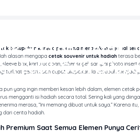
HOTOBOOK & CETAK PERSONAL
tuk Hadiah: Detail D
ak terlupakan karena penerima merasakan tiga hal sekal
ulah alasan mengapa
cetak souvenir untuk hadiah
terasa b
 Lebih Sulit Dilup
 sleeve box, kartu ucapan, stiker segel, sampai photo insert
gi terlihat generik dan cepat dilupakan. Ia berubah menjad
apa pun yang ingin memberi kesan lebih dalam, elemen cetak 
us mengganti isi hadiah secara total. Sering kali yang diing
nerima merasa, “Ini memang dibuat untuk saya.” Karena itu,
dari cerita hadiah.
bih Premium Saat Semua Elemen Punya Ceri