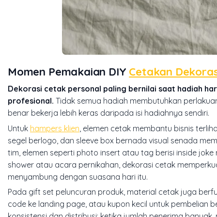
Momen Pemakaian DIY
Cetakan Dekoras
Dekorasi cetak personal paling bernilai saat hadiah h
profesional.
Tidak semua hadiah membutuhkan perlakuan 
benar bekerja lebih keras daripada isi hadiahnya sendiri.
Untuk
hampers klien
, elemen cetak membantu bisnis terlih
segel berlogo, dan sleeve box bernada visual senada me
tim, elemen seperti photo insert atau tag berisi inside j
shower atau acara pernikahan, dekorasi cetak memperk
menyambung dengan suasana hari itu.
Pada gift set peluncuran produk, material cetak juga ber
code ke landing page, atau kupon kecil untuk pembelian b
konsistensi dan distribusi: ketika jumlah penerima banya