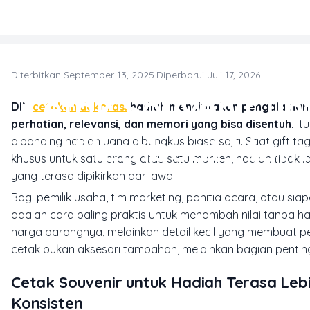
Skip to main content
Diterbitkan September 13, 2025
·
Diperbarui Juli 17, 2026
P
Cetak Souvenir un
DIY
cetakan dekorasi
hadiah menciptakan pengalaman t
perhatian, relevansi, dan memori yang bisa disentuh.
It
Membuat Momen
dibanding hadiah yang dibungkus biasa saja. Saat gift tag,
khusus untuk satu orang atau satu momen, hadiah tidak la
yang terasa dipikirkan dari awal.
Bagi pemilik usaha, tim marketing, panitia acara, atau si
adalah cara paling praktis untuk menambah nilai tanpa har
harga barangnya, melainkan detail kecil yang membuat pe
cetak bukan aksesori tambahan, melainkan bagian penting 
Cetak Souvenir untuk Hadiah Terasa Le
Konsisten