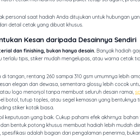
cetak personal saat hadiah Anda ditujukan untuk hubungan yan
dari detail cetak yang dibuat khusus.
entukan Kesan daripada Desainnya Sendiri
rial dan finishing, bukan hanya desain.
Banyak hadiah gag
 terlalu tipis, stiker mudah mengelupas, atau warna cetak ti
oh di tangan, rentang 260 sampai 310 gsm umumnya lebih am
 kesan elegan dan dewasa, sementara glossy lebih cocok unt
 atau logo menonjol tanpa membuat seluruh desain ramai,
s
bel botol, tutup toples, atau segel kemasan yang bentuknya t
ing stiker kotak biasa.
il keputusan yang baik. Cukup pahami efek akhirnya: bahan 
, dan bentuk potong khusus membuat hadiah lebih mudah diin
, spesifikasi adalah bagian dari pengalaman penerima, buka