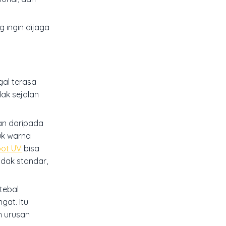
g ingin dijaga
al terasa
dak sejalan
an daripada
uk warna
pot UV
bisa
idak standar,
tebal
gat. Itu
n urusan