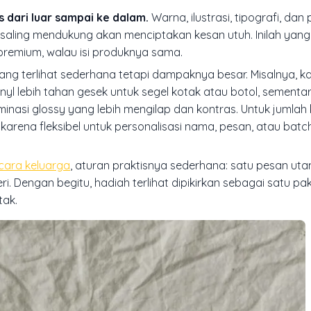
s dari luar sampai ke dalam.
Warna, ilustrasi, tipografi, da
aling mendukung akan menciptakan kesan utuh. Inilah yang
emium, walau isi produknya sama.
n yang terlihat sederhana tetapi dampaknya besar. Misalnya, k
inyl
lebih tahan gesek untuk segel kotak atau botol, sementa
nasi glossy yang lebih mengilap dan kontras. Untuk jumlah 
 karena fleksibel untuk personalisasi nama, pesan, atau bat
cara keluarga
, aturan praktisnya sederhana: satu pesan uta
. Dengan begitu, hadiah terlihat dipikirkan sebagai satu pa
tak.