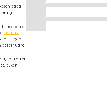
n pesan pada
 sering
artu ucapan di
ra
laminasi
kecil hingga
ch desain yang
ma, satu palet
ket, bukan