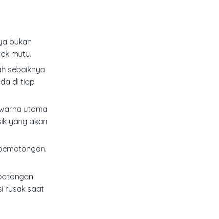
nya bukan
cek mutu.
dah sebaiknya
da di tiap
, warna utama
sik yang akan
n pemotongan.
 potongan
i rusak saat