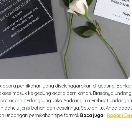
tuk acara pernikahan yang diselenggarakan di gedung. Bahka
ses masuk ke gedung acara pernikahan. Biasanya undangan
 saat acara berlangsung. Jika Anda ingin membuat undangan
ebih dahulu jenis bahan dan desainnya. Setelah itu, Anda dapa
toh undangan pernikahan tipe formal.
Baca juga :
Ragam Des