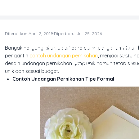
Skip to main content
Diterbitkan April 2, 2019
·
Diperbarui Juli 25, 2026
P
Contoh Undanga
Banyak hal yang akan dicari para calon pengantin. Mulai 
pengantin
contoh undangan pernikahan
, menjadi suatu h
Disesuai
desain undangan pernikahan yang unik namun tetap sesuai 
unik dan sesuai budget.
Contoh Undangan Pernikahan Tipe Formal