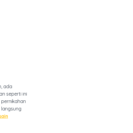
n, ada
 seperti ini
 pernikahan
t langsung
ain