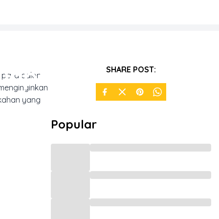
Dapat
SHARE POST:
 para calon
 menginginkan
kahan yang
Popular