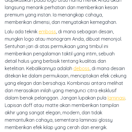
diaplikasikan pada logo atau nama merek Anda akan
langsung menarik perhatian dan memberikan kesan
premium yang instan. Ia menangkap cahaya,
memberikan dimensi, dan menyatakan kemegahan.
Lalu ada teknik
emboss
, di mana sebagian desain,
mungkin logo atau monogram Anda, dibuat menonjol.
Sentuhan jari di atas permukaan yang timbul ini
memberikan pengalaman taktil yang intim, sebuah
detail halus yang berbisik tentang kualitas dan
ketelitian. Kebalikannya adalah
deboss
, di mana desain
ditekan ke dalam permukaan, menciptakan efek cekung
yang elegan dan bersahaja. Kombinasi antara melihat
dan merasakan inilah yang mengunci citra eksklusif
dalam benak pelanggan. Jangan lupakan pula
laminasi
.
Lapisan
doff
atau
matte
akan memberikan tampilan
akhir yang sangat elegan, modern, dan tidak
memantulkan cahaya, sementara laminasi
glossy
memberikan efek kilap yang cerah dan energik.