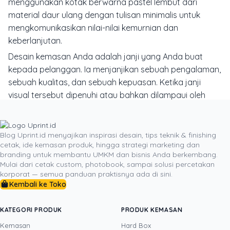
menggunakan kotak berwarna pastel lembut dari
material daur ulang dengan tulisan minimalis untuk
mengkomunikasikan nilai-nilai kemurnian dan
keberlanjutan.
Desain kemasan Anda adalah janji yang Anda buat
kepada pelanggan. Ia menjanjikan sebuah pengalaman,
sebuah kualitas, dan sebuah kepuasan. Ketika janji
visual tersebut dipenuhi atau bahkan dilampaui oleh
kualitas produk di dalamnya, Anda tidak hanya berhasil
melakukan penjualan. Anda telah menciptakan seorang
penggemar setia, seorang duta merek yang akan
Blog Uprint.id menyajikan inspirasi desain, tips teknik & finishing
cetak, ide kemasan produk, hingga strategi marketing dan
dengan bangga menceritakan pengalaman mereka.
branding untuk membantu UMKM dan bisnis Anda berkembang.
Inilah kekuatan sesungguhnya dari sebuah
hard box
Mulai dari cetak custom, photobook, sampai solusi percetakan
yang dirancang dengan hati dan strategi, sebuah
korporat — semua panduan praktisnya ada di sini.
Kembali ke Toko
investasi yang akan terus memberikan nilai kembali
dalam bentuk loyalitas dan citra merek yang tak
tergoyahkan.
KATEGORI PRODUK
PRODUK KEMASAN
Kemasan
Hard Box