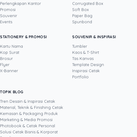
Perlengkapan Kantor
Corrugated Box
Promosi
Soft Box
DITULIS OLEH
Souvenir
Paper Bag
Events
Spunbond
Novi Huang
· CCO
Novi Huang adalah Chief Creative Officer
STATIONERY & PROMOSI
SOUVENIR & INSPIRASI
Uprint.id dengan pengalaman lebih dari 20
tahun di bidang creative direction, brand
Kartu Nama
Tumbler
strategy, dan growth hacking. Ia mengarahkan
Kop Surat
Kaos & T-Shirt
Lihat profil →
Lihat semua penulis
bahasa visual Uprint dan membantu brand
Brosur
Tas Kanvas
merancang kemasan (packaging), stiker,
Flyer
Template Design
brosur, serta materi cetak lain yang bukan
X-Banner
Inspirasi Cetak
sekadar enak dilihat, tetapi terbukti mendorong
Portfolio
pertumbuhan bisnis. Lewat eksperimen kreatif
yang terukur, termasuk pemanfaatan AI dalam
TOPIK BLOG
SHARE POST:
proses desain, ia menulis tentang cara
menjadikan desain dan cetakan sebagai aset
Tren Desain & Inspirasi Cetak
brand, bukan sekadar biaya.
Material, Teknik & Finishing Cetak
Kemasan & Packaging Produk
Marketing & Media Promosi
Photobook & Cetak Personal
Popular
Solusi Cetak Bisnis & Korporat