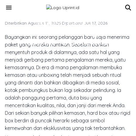
Skip to main content
menu
Diterbitkan Agustus 11, 2025
TREN DESAIN & INSPIRASI CETAK
·
Diperbarui Juli 17, 2026
Desain Hard Box Yang Bikin
Bayangkan ini: seorang pelanggan baru saja menerima
Produkmu Terlihat Eksklusif
paket yang mereka nantikan. Sebelum bahkan
menyentuh produk di dalamnya, ada satu hal yang
menjadi gerbang pertama pengalaman mereka, yaitu
kemasannya. Di era di mana pengalaman membuka
kemasan atau
unboxing
telah menjadi sebuah ritual
yang dinanti dan bahkan dibagikan di media sosial,
kotak pembungkus bukan lagi sekadar pelindung. Ia
adalah panggung pertama, duta bisu yang
menceritakan kualitas, nilai, dan janji dari merek Anda.
Dari sekian banyak pilihan kemasan,
hard box
atau
rigid
box
berdiri di puncak hierarki sebagai simbol
kemewahan dan eksklusivitas yang tak terbantahkan.