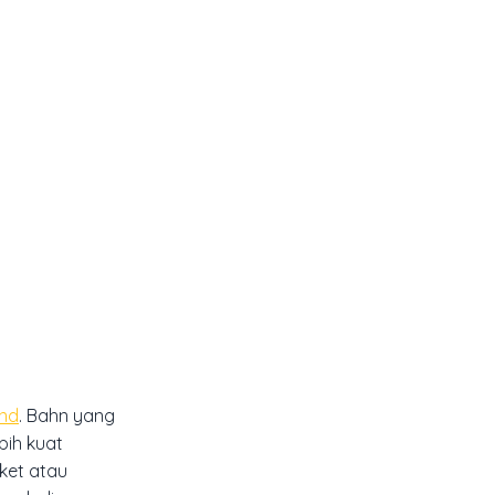
nd
. Bahn yang
bih kuat
ket atau