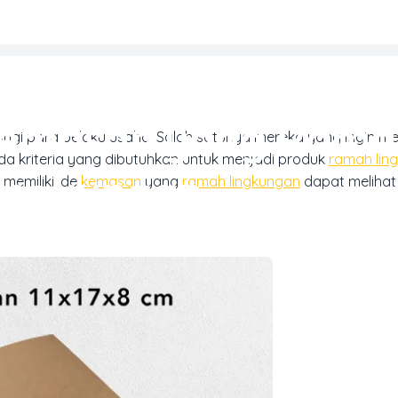
REN DESAIN & INSPIRASI CETAK
 Kemasan yang Rama
ungi para pelaku usaha. Salah satunya mereka yang ingin 
da kriteria yang dibutuhkan untuk menjadi produk
ramah lin
ingkungan
memiliki ide
kemasan
yang
ramah lingkungan
dapat melihat