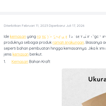
Skip to main content
Diterbitkan Februari 11, 2023
·
Diperbarui Juli 17, 2026
T
Desain Ide
Ide
kemasan
yang
ramah lingkungan
kini semakin digandr
produknya sebagai produk
ramah lingkungan
. Biasanya a
L
seperti bahan pembuatan hingga kemasannya. Jika kamu 
jenis
kemasan
berikut.
1.
Kemasan
Bahan Kraft