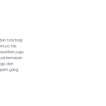
dari tote bag
ncuci tas
tawarkan juga
buat kemasan
logo dan
perti yang