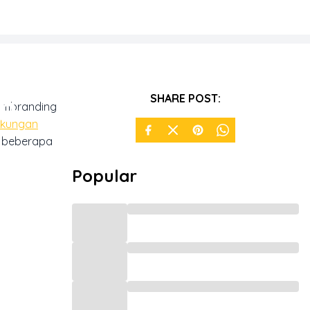
h
SHARE POST:
membranding
gkungan
 beberapa
Popular