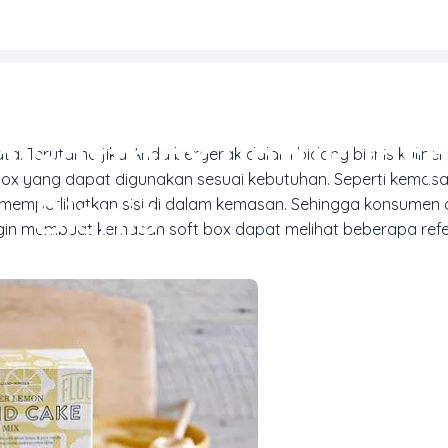
REN DESAIN & INSPIRASI CETAK
 Softbox untuk Insp
ata. Terutama jika Anda bergerak dalam bidang bisnis kuliner
ox yang dapat digunakan sesuai kebutuhan. Seperti kemasa
Bisnis
uk memperlihatkan sisi di dalam kemasan. Sehingga konsumen
ngin membuat kemasan soft box dapat melihat beberapa refe