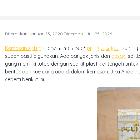
Skip to main content
Diterbitkan Januari 13, 2020
·
Diperbarui Juli 25, 2026
T
Desain Kemasan
Kemasan softbox
dapat membuat
bisnis menjadi
lebih ny
sudah pasti digunakan. Ada banyak jenis dan
desain
softb
yang memiliki tutup dengan sedikit plastik di tengah unt
bentuk dari kue yang ada di dalam kemasan. Jika Anda i
seperti berikut ini.