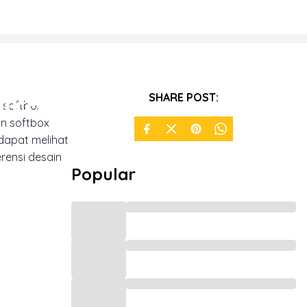
irasi
SHARE POST:
, softbox
n softbox
 dapat melihat
rensi desain
Popular