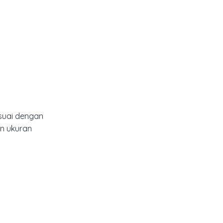
esuai dengan
an ukuran