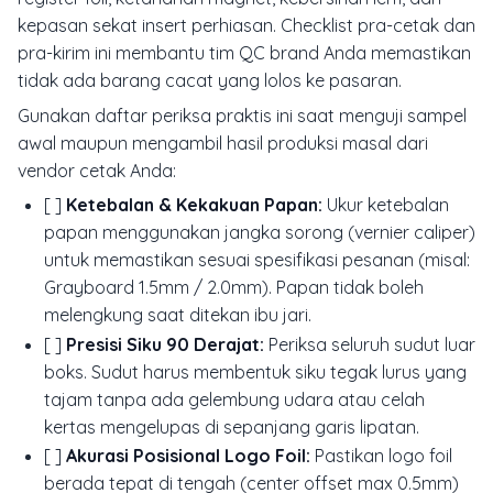
kepasan sekat insert perhiasan. Checklist pra-cetak dan
pra-kirim ini membantu tim QC brand Anda memastikan
tidak ada barang cacat yang lolos ke pasaran.
Gunakan daftar periksa praktis ini saat menguji sampel
awal maupun mengambil hasil produksi masal dari
vendor cetak Anda:
[ ]
Ketebalan & Kekakuan Papan:
Ukur ketebalan
papan menggunakan jangka sorong (vernier caliper)
untuk memastikan sesuai spesifikasi pesanan (misal:
Grayboard 1.5mm / 2.0mm). Papan tidak boleh
melengkung saat ditekan ibu jari.
[ ]
Presisi Siku 90 Derajat:
Periksa seluruh sudut luar
boks. Sudut harus membentuk siku tegak lurus yang
tajam tanpa ada gelembung udara atau celah
kertas mengelupas di sepanjang garis lipatan.
[ ]
Akurasi Posisional Logo Foil:
Pastikan logo foil
berada tepat di tengah (center offset max 0.5mm)