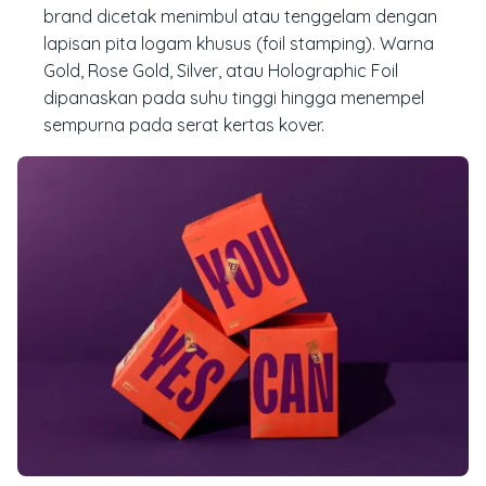
brand dicetak menimbul atau tenggelam dengan
lapisan pita logam khusus (
foil stamping
). Warna
Gold
,
Rose Gold
,
Silver
, atau
Holographic Foil
dipanaskan pada suhu tinggi hingga menempel
sempurna pada serat kertas kover.