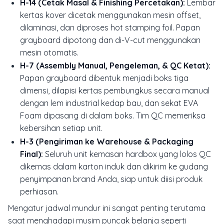
H-14 (Cetak Masal & Finishing Percetakan):
Lembar
kertas kover dicetak menggunakan mesin offset,
dilaminasi, dan diproses
hot stamping foil
. Papan
grayboard dipotong dan di-
V-cut
menggunakan
mesin otomatis.
H-7 (Assembly Manual, Pengeleman, & QC Ketat):
Papan grayboard dibentuk menjadi boks tiga
dimensi, dilapisi kertas pembungkus secara manual
dengan lem industrial kedap bau, dan sekat EVA
Foam dipasang di dalam boks. Tim QC memeriksa
kebersihan setiap unit.
H-3 (Pengiriman ke Warehouse & Packaging
Final):
Seluruh unit kemasan
hardbox
yang lolos QC
dikemas dalam karton induk dan dikirim ke gudang
penyimpanan brand Anda, siap untuk diisi produk
perhiasan.
Mengatur jadwal mundur ini sangat penting terutama
saat menghadapi musim puncak belanja seperti