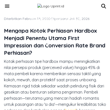
Skip to main content
menu
Diterbitkan Februari 13, 2020
TREN DESAIN & INSPIRASI CETAK
·
Diperbarui Juli 30, 2026
Inspirasi Desain Kotak Perhiasan
Mengapa Kotak Perhiasan Hardbox
Hardbox: Solusi Cetak Top Bottom
Menjadi Penentu Utama First
Custom dengan Desain Custom
Impression dan Conversion Rate Brand
Perhiasan?
Kotak perhiasan tipe
hardbox
mampu meningkatkan
nilai persepsi produk (
perceived value
) hingga 45% di
mata pembeli karena memberikan sensasi taktil yang
kokoh, mewah, dan protektif saat proses
unboxing
.
Kemasan rigid tidak sekadar wadah pelindung fisik dari
gesekan atau benturan selama pengiriman. Pembeli
perhiasan—terutama yang mencari hadiah romantis
untuk pasangan atau 'si dia'—mengukur kredibilitas toko