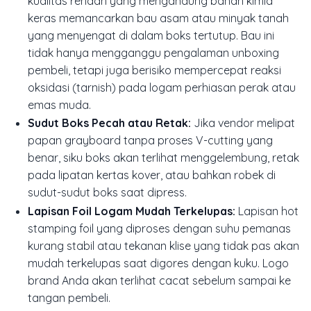
kualitas rendah yang mengandung bahan kimia
keras memancarkan bau asam atau minyak tanah
yang menyengat di dalam boks tertutup. Bau ini
tidak hanya mengganggu pengalaman
unboxing
pembeli, tetapi juga berisiko mempercepat reaksi
oksidasi (tarnish) pada logam perhiasan perak atau
emas muda.
Sudut Boks Pecah atau Retak:
Jika vendor melipat
papan grayboard tanpa proses
V-cutting
yang
benar, siku boks akan terlihat menggelembung, retak
pada lipatan kertas kover, atau bahkan robek di
sudut-sudut boks saat dipress.
Lapisan Foil Logam Mudah Terkelupas:
Lapisan
hot
stamping foil
yang diproses dengan suhu pemanas
kurang stabil atau tekanan klise yang tidak pas akan
mudah terkelupas saat digores dengan kuku. Logo
brand Anda akan terlihat cacat sebelum sampai ke
tangan pembeli.