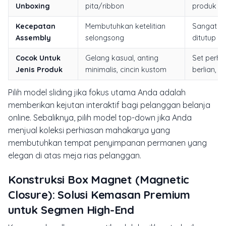
Unboxing
pita/ribbon
produk
Kecepatan
Membutuhkan ketelitian
Sangat m
Assembly
selongsong
ditutup
Cocok Untuk
Gelang kasual, anting
Set perhia
Jenis Produk
minimalis, cincin kustom
berlian, 
Pilih model
sliding
jika fokus utama Anda adalah
memberikan kejutan interaktif bagi pelanggan belanja
online. Sebaliknya, pilih model
top-down
jika Anda
menjual koleksi perhiasan mahakarya yang
membutuhkan tempat penyimpanan permanen yang
elegan di atas meja rias pelanggan.
Konstruksi Box Magnet (Magnetic
Closure): Solusi Kemasan Premium
untuk Segmen High-End