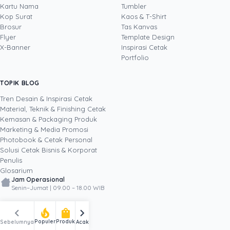
Kartu Nama
Tumbler
Yosua Theodorus adalah Content Creator dan
Kop Surat
Kaos & T-Shirt
Video Editor yang berfokus pada pembuatan
Brosur
Tas Kanvas
konten digital kreatif untuk media sosial dan
Flyer
Template Design
kebutuhan pemasaran. Di Uprint.id, ia
Lihat profil →
Lihat semua penulis
X-Banner
Inspirasi Cetak
memproduksi video, fotografi produk, dan
Portfolio
konten visual seputar dunia percetakan, mulai
dari kemasan, stiker, dan banner hingga
merchandise, sambil terus mengembangkan
TOPIK BLOG
kemampuannya lewat teknologi dan inovasi
Tren Desain & Inspirasi Cetak
digital terbaru. Lewat tulisannya, ia berbagi
Material, Teknik & Finishing Cetak
SHARE POST:
cara membuat konten dan materi cetak yang
Kemasan & Packaging Produk
menarik perhatian, layak dibagikan, dan
Marketing & Media Promosi
membantu bisnis bertumbuh melalui kekuatan
Photobook & Cetak Personal
kreativitas serta media digital.
Solusi Cetak Bisnis & Korporat
Penulis
Popular
Glosarium
Jam Operasional
Senin–Jumat | 09.00 – 18.00 WIB
WhatsApp
chevron_left
chevron_right
local_fire_department
shopping_bag
+62 812 12345 290
Populer
Produk
Sebelumnya
Acak
Office