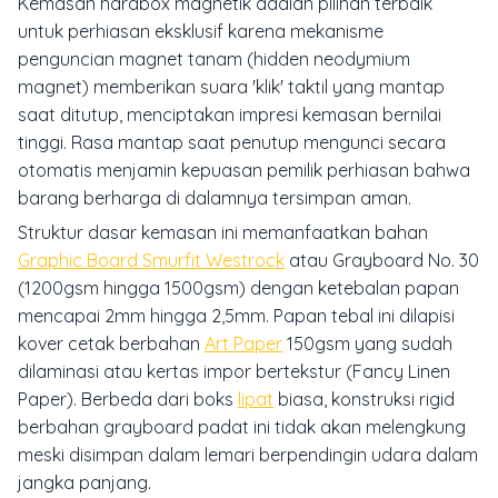
Kemasan
hardbox
magnetik adalah pilihan terbaik
untuk perhiasan eksklusif karena mekanisme
penguncian magnet tanam (
hidden neodymium
magnet
) memberikan suara 'klik' taktil yang mantap
saat ditutup, menciptakan impresi kemasan bernilai
tinggi. Rasa mantap saat penutup mengunci secara
otomatis menjamin kepuasan pemilik perhiasan bahwa
barang berharga di dalamnya tersimpan aman.
Struktur dasar kemasan ini memanfaatkan bahan
Graphic Board Smurfit Westrock
atau Grayboard No. 30
(1200gsm hingga 1500gsm) dengan ketebalan papan
mencapai 2mm hingga 2,5mm. Papan tebal ini dilapisi
kover cetak berbahan
Art Paper
150gsm yang sudah
dilaminasi atau kertas impor bertekstur (
Fancy Linen
Paper
). Berbeda dari boks
lipat
biasa, konstruksi rigid
berbahan
grayboard
padat ini tidak akan melengkung
meski disimpan dalam lemari berpendingin udara dalam
jangka panjang.