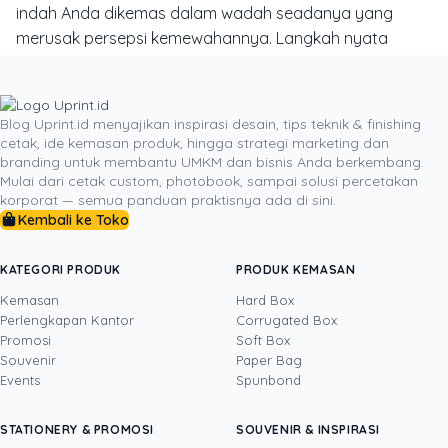
indah Anda dikemas dalam wadah seadanya yang
merusak persepsi kemewahannya. Langkah nyata
pertama yang dapat Anda ambil hari ini adalah
mengukur dimensi pasti koleksi perhiasan Anda dan
menyiapkan berkas logo vektor yang akan ditampilkan
Blog Uprint.id menyajikan inspirasi desain, tips teknik & finishing
pada boks.
cetak, ide kemasan produk, hingga strategi marketing dan
branding untuk membantu UMKM dan bisnis Anda berkembang.
Konsultasikan kebutuhan dimensi kustom, pilihan kertas
Mulai dari cetak custom, photobook, sampai solusi percetakan
fancy paper
bertekstur, dan finishing aksen foil emas
korporat — semua panduan praktisnya ada di sini.
logo Anda langsung kepada tim spesialis percetakan di
Kembali ke Toko
Uprint.id. Kunjungi situs resmi kami untuk melihat koleksi
inspirasi boks eksklusif dan
yuk cetak hard box
KATEGORI PRODUK
PRODUK KEMASAN
berkualitas tinggi yang siap mengangkat nilai jual brand
Kemasan
Hard Box
perhiasan Anda ke tingkat berikutnya.
Perlengkapan Kantor
Corrugated Box
Promosi
Soft Box
Souvenir
Paper Bag
Events
Spunbond
DITULIS OLEH
STATIONERY & PROMOSI
SOUVENIR & INSPIRASI
Yosua
· Content Creator