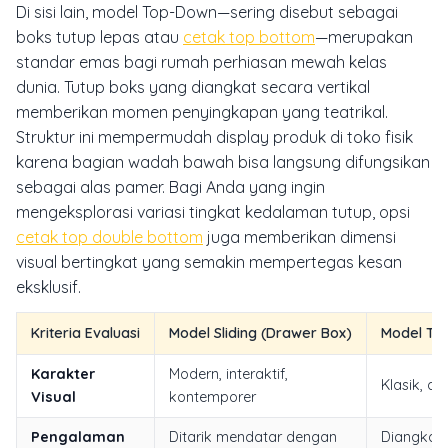
Di sisi lain, model Top-Down—sering disebut sebagai
boks tutup lepas atau
cetak top bottom
—merupakan
standar emas bagi rumah perhiasan mewah kelas
dunia. Tutup boks yang diangkat secara vertikal
memberikan momen penyingkapan yang teatrikal.
Struktur ini mempermudah display produk di toko fisik
karena bagian wadah bawah bisa langsung difungsikan
sebagai alas pamer. Bagi Anda yang ingin
mengeksplorasi variasi tingkat kedalaman tutup, opsi
cetak top double bottom
juga memberikan dimensi
visual bertingkat yang semakin mempertegas kesan
eksklusif.
Kriteria Evaluasi
Model Sliding (Drawer Box)
Model To
Karakter
Modern, interaktif,
Klasik, 
Visual
kontemporer
Pengalaman
Ditarik mendatar dengan
Diangkat