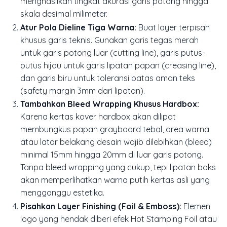
menghasilkan tingkat akurasi garis potong hingga
skala desimal milimeter.
Atur Pola Dieline Tiga Warna:
Buat
layer
terpisah
khusus garis teknis. Gunakan garis tegas merah
untuk garis potong luar (
cutting line
), garis putus-
putus hijau untuk garis lipatan papan (
creasing line
),
dan garis biru untuk toleransi batas aman teks
(
safety margin
3mm dari lipatan).
Tambahkan Bleed Wrapping Khusus Hardbox:
Karena kertas kover
hardbox
akan dilipat
membungkus papan grayboard tebal, area warna
atau latar belakang desain wajib dilebihkan (
bleed
)
minimal 15mm hingga 20mm di luar garis potong.
Tanpa
bleed
wrapping yang cukup, tepi lipatan boks
akan memperlihatkan warna putih kertas asli yang
mengganggu estetika.
Pisahkan Layer Finishing (Foil & Emboss):
Elemen
logo yang hendak diberi efek
Hot Stamping Foil
atau