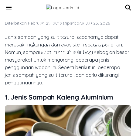
Skip to main content
menu
Diterbitkan Februari 25, 2019
TREN DESAIN & INSPIRASI CETAK
·
Diperbarui Juli 25, 2026
Jenis Sampah yang Sulit Terurai
Jenis sampah yang sulit terurai sebenarnya dapat
Menurut Riset dan Perlu Dikurangi
merusak lingkungan dan ekosistem secara perlahan.
Penggunaannya
Namun, sampai saat ini masih sulit bagi sebagian besar
masyarakat untuk mengurangi beberapa jenis
penggunaan wadah ini. Seperti berikut ini beberapa
jenis sampah yang sulit terurai, dan perlu dikurangi
penggunaannya.
1. Jenis Sampah Kaleng Aluminium