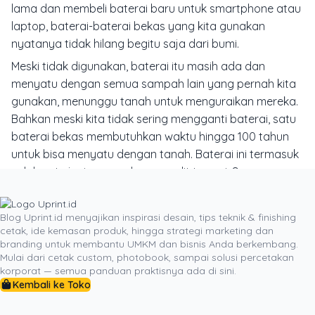
lama dan membeli baterai baru untuk smartphone atau
laptop, baterai-baterai bekas yang kita gunakan
nyatanya tidak hilang begitu saja dari bumi.
Meski tidak digunakan, baterai itu masih ada dan
menyatu dengan semua sampah lain yang pernah kita
gunakan, menunggu tanah untuk menguraikan mereka.
Bahkan meski kita tidak sering mengganti baterai, satu
baterai bekas membutuhkan waktu hingga 100 tahun
untuk bisa menyatu dengan tanah. Baterai ini termasuk
salah satu jenis sampah yang sulit terurai. Senyawa
atau kandungan yang terdapat dalam baterai ini yang
akan semakin sulit terurai oleh tanah.
Blog Uprint.id menyajikan inspirasi desain, tips teknik & finishing
Itulah beberapa jenis sampah yang sulit terurai dan
cetak, ide kemasan produk, hingga strategi marketing dan
branding untuk membantu UMKM dan bisnis Anda berkembang.
perlu mengurangi penggunaannya. Setidaknya Anda
Mulai dari cetak custom, photobook, sampai solusi percetakan
berkontribusi dalam satu hal kebaikan demi
korporat — semua panduan praktisnya ada di sini.
kelangsungan hidup ekosistem di bumi. Satu tindakan,
Kembali ke Toko
akan membawa banyak kebaikan.