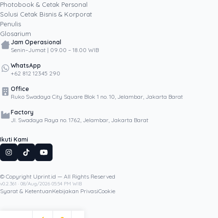
Photobook & Cetak Personal
Popular
Solusi Cetak Bisnis & Korporat
Penulis
Glosarium
Jam Operasional
Senin–Jumat | 09.00 – 18.00 WIB
WhatsApp
+62 812 12345 290
Office
Ruko Swadaya City Square Blok 1 no. 10, Jelambar, Jakarta Barat
Factory
Jl. Swadaya Raya no. 1762, Jelambar, Jakarta Barat
Ikuti Kami
© Copyright Uprint.id — All Rights Reserved
Artikel Lainnya
v0.2.361 · 08/Aug/2026 05:54 PM WIB
Syarat & Ketentuan
Kebijakan Privasi
Cookie