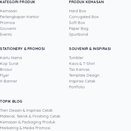
Temukan Inspirasi
Cetak Kemasan
hanya di
Uprint.id
KATEGORI PRODUK
PRODUK KEMASAN
Kemasan
Hard Box
Perlengkapan Kantor
Corrugated Box
Promosi
Soft Box
DITULIS OLEH
Souvenir
Paper Bag
Events
Spunbond
Yosua
· Content Creator
Yosua Theodorus adalah Content Creator dan
STATIONERY & PROMOSI
SOUVENIR & INSPIRASI
Video Editor yang berfokus pada pembuatan
konten digital kreatif untuk media sosial dan
Kartu Nama
Tumbler
kebutuhan pemasaran. Di Uprint.id, ia
Kop Surat
Kaos & T-Shirt
Lihat profil →
Lihat semua penulis
memproduksi video, fotografi produk, dan
Brosur
Tas Kanvas
konten visual seputar dunia percetakan, mulai
Flyer
Template Design
dari kemasan, stiker, dan banner hingga
X-Banner
Inspirasi Cetak
merchandise, sambil terus mengembangkan
Portfolio
kemampuannya lewat teknologi dan inovasi
digital terbaru. Lewat tulisannya, ia berbagi
TOPIK BLOG
SHARE POST:
cara membuat konten dan materi cetak yang
menarik perhatian, layak dibagikan, dan
Tren Desain & Inspirasi Cetak
membantu bisnis bertumbuh melalui kekuatan
Material, Teknik & Finishing Cetak
kreativitas serta media digital.
Kemasan & Packaging Produk
Marketing & Media Promosi